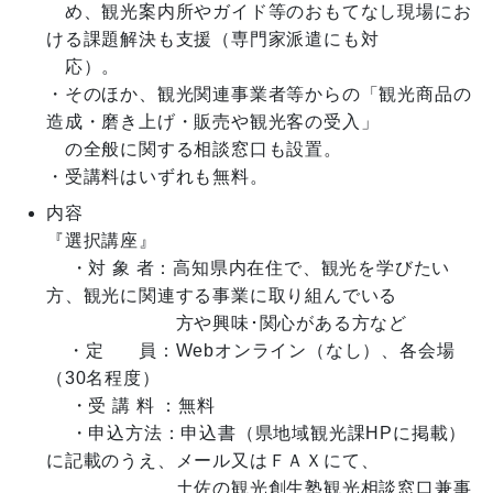
　め、観光案内所やガイド等のおもてなし現場にお
ける課題解決も支援（専門家派遣にも対

　応）。

・そのほか、観光関連事業者等からの「観光商品の
造成・磨き上げ・販売や観光客の受入」

　の全般に関する相談窓口も設置。

・受講料はいずれも無料。
内容
『選択講座』

　 ・対 象 者：高知県内在住で、観光を学びたい
方、観光に関連する事業に取り組んでいる　　　　

　　　　　　　方や興味･関心がある方など

    ・定 　  員：Webオンライン（なし）、各会場
（30名程度）

　 ・受 講 料 ：無料

 　・申込方法：申込書（県地域観光課HPに掲載）
に記載のうえ、メール又はＦＡＸにて、　

　　　　　　　土佐の観光創生塾観光相談窓口兼事