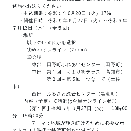
務局へお送りください。

 　・申込期限：令和５年6月20日（火）17時

 　・開催日時：令和５年６月27日（火）～令和５年
７月13日（木）（全５回）

　 ・場所

　　　以下のいずれかを選択

　　　①Webオンライン（Zoom）

　　　②会場

　　　　東部：田野町ふれあいセンター（田野町）

　　　　中部：第１回　ちより街テラス（高知市）

　　　　　　　第２回～第５回　つなーで（土佐
市）

　　　　西部：ふるさと総合センター（黒潮町） 　

　 ・内容（予定）※講師は全員オンライン参加

　　　【第１回】令和５年６月27日（火）　13時00
分～15時00分

　　　   テーマ：地域が輝き続けるために必要なポ
ストコロナ時代の持続可能な地域づくり
