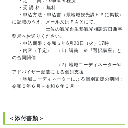
 　・定 　  員：40事業者程度

　 ・受 講 料 ：無料

 　・申込方法：申込書（県地域観光課ＨＰに掲載）
に記載のうえ、メール又はＦＡＸにて、　

　　　　　　　土佐の観光創生塾観光相談窓口兼事
務局へお送りください。

 　・申込期限：令和５年6月20日（火）17時

　 ・内容（予定）：（1）講義　※『選択講座』と
の合同開催

　　　　　　　　　 （2）地域コーディネーターや
アドバイザー派遣による個別支援

　 ・地域コーディネーターによる個別支援の期間：
令和５年６月～令和６年３月

＜添付書類＞