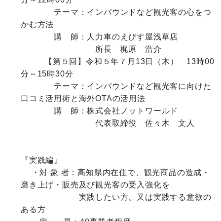
　　　　テーマ：インバウンドなど観光客の心をつ
かむ方法

　　　　講　師：人力車のえびす屋浅草店

　　　　　　　　　所長　梶原　浩介

　　   【第５回】令和５年７月13日（木）　13時00
分～15時30分

　　　　テーマ：インバウンドなど観光客に向けた
口コミ活用術と海外OTAの活用法

　　　　講　師：株式会社ノットワールド

　　　　　　　　　代表取締役　佐々木　文人

『実践編』

　 ・対 象 者：高知県内在住で、観光商品の造成・
磨き上げ・販売及び観光客の受入強化を

　　　　　　　実践したい方、又は実践する意欲の
ある方
