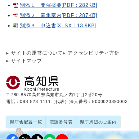
別添１＿開催概要[PDF：282KB]
別添２＿募集案内[PDF：287KB]
別添３＿申込書[XLSX：13.9KB]
サイトの運営について
アクセシビリティ方針
サイトマップ
〒780-8570
高知県高知市丸ノ内1丁目2番20号
電話：088-823-1111（代表）
法人番号：5000020390003
県庁舎配置一覧
電話番号表
県庁周辺のご案内