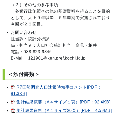
（３）その他の参考事項

　各種行政施策その他の基礎資料を得ることを目的
として、大正９年以降、５年周期で実施されており
お問い合わせ
担当課：統計分析課

係・担当者：人口社会統計担当　高見・柏井

電話：088-823-9346

E-Mail：121901@ken.pref.kochi.lg.jp
＜添付書類＞
R7国勢調査人口速報時知事コメント[PDF：
81.3KB]
集計結果概要（A４サイズ１頁）[PDF：92.4KB]
集計結果資料（A４サイズ20頁）[PDF：4.59MB]