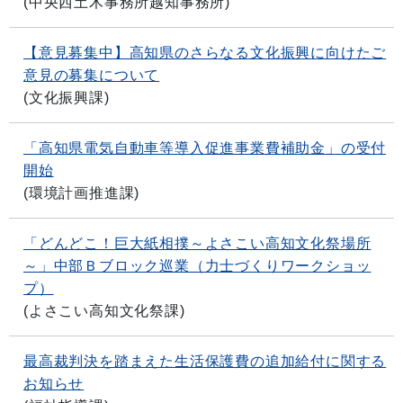
(
中央西土木事務所越知事務所
)
【意見募集中】高知県のさらなる文化振興に向けたご
意見の募集について
(
文化振興課
)
「高知県電気自動車等導入促進事業費補助金」の受付
開始
(
環境計画推進課
)
「どんどこ！巨大紙相撲～よさこい高知文化祭場所
～」中部Ｂブロック巡業（力士づくりワークショッ
プ）
(
よさこい高知文化祭課
)
最高裁判決を踏まえた生活保護費の追加給付に関する
お知らせ