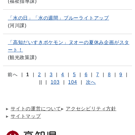
(
福祉指導課
)
「水の日」「水の週間」ブルーライトアップ
(
河川課
)
「高知だいすきポケモン」ヌオーの夏休み企画がスタ
ート！
(
観光政策課
)
前へ
|
1
|
2
|
3
|
4
|
5
|
6
|
7
|
8
|
9
|
||
|
103
|
104
|
次へ
サイトの運営について
アクセシビリティ方針
サイトマップ