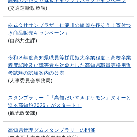
高知の空旅乗り継ぎキャッシュバックキャンペーン
(
交通運輸政策課
)
株式会社サンプラザ「仁淀川の綺麗を残そう！寄付つ
き商品販売キャンペーン」
(
自然共生課
)
令和８年度高知県職員等採用短大卒業程度・高校卒業
程度試験及び障害者を対象とした高知県職員等採用選
考試験の試験案内の公表
(
人事委員会事務局
)
スタンプラリー「『高知だいすきポケモン』ヌオーと
巡る高知旅2026」がスタート！
(
観光政策課
)
高知県管理ダムスタンプラリーの開催