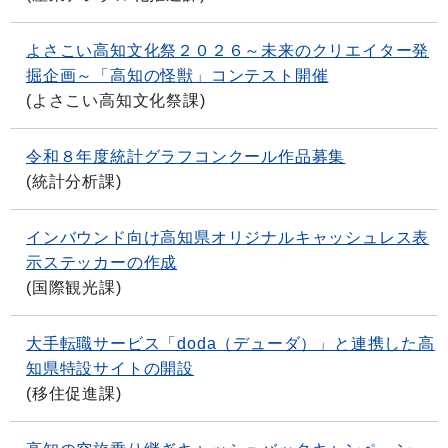
よさこい高知文化祭２０２６～未来のクリエイター発
掘企画～「高知の怪獣」コンテスト開催
(
よさこい高知文化祭課
)
令和８年度統計グラフコンクール作品募集
(
統計分析課
)
インバウンド向け高知県オリジナルキャッシュレス表
示ステッカーの作成
(
国際観光課
)
大手転職サービス「doda（デューダ）」と連携した高
知県特設サイトの開設
(
移住促進課
)