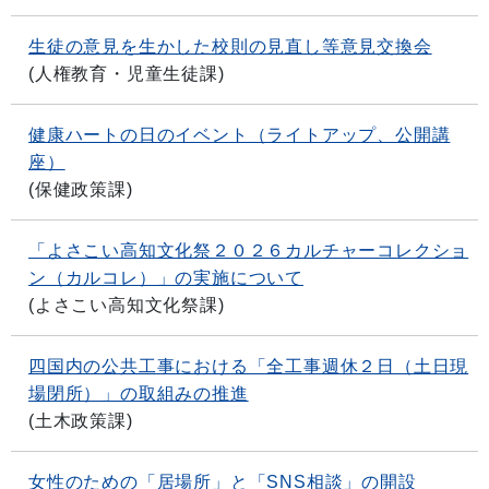
生徒の意見を生かした校則の見直し等意見交換会
(
人権教育・児童生徒課
)
健康ハートの日のイベント（ライトアップ、公開講
座）
(
保健政策課
)
「よさこい高知文化祭２０２６カルチャーコレクショ
ン（カルコレ）」の実施について
(
よさこい高知文化祭課
)
四国内の公共工事における「全工事週休２日（土日現
場閉所）」の取組みの推進
(
土木政策課
)
女性のための「居場所」と「SNS相談」の開設