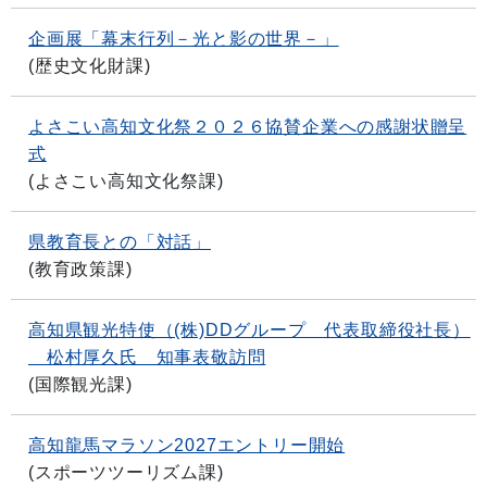
企画展「幕末行列－光と影の世界－」
(
歴史文化財課
)
よさこい高知文化祭２０２６協賛企業への感謝状贈呈
式
(
よさこい高知文化祭課
)
県教育長との「対話」
(
教育政策課
)
高知県観光特使（(株)DDグループ 代表取締役社長）
松村厚久氏 知事表敬訪問
(
国際観光課
)
高知龍馬マラソン2027エントリー開始
(
スポーツツーリズム課
)