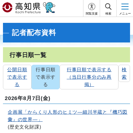
閲覧支援
検索
メニュー
記者配布資料
行事日順一覧
公開日順
行事日順
行事日順で表示する
検
で表示す
で表示す
（当日行事分のみ再
索
る
る
掲）
2026年8月7日
(金)
企画展「からくり人形のヒミツ―細川半蔵と『機巧図
彙』の世界―」
(
歴史文化財課
)