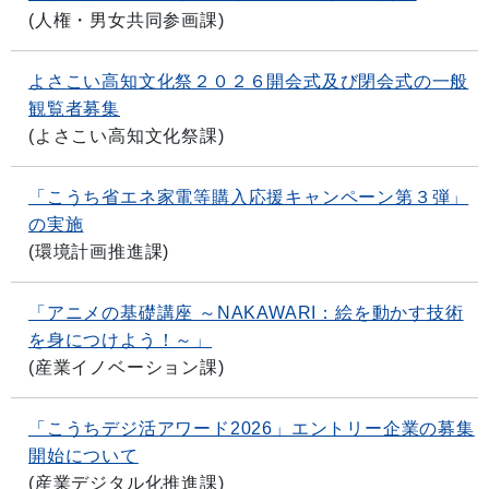
(
人権・男女共同参画課
)
よさこい高知文化祭２０２６開会式及び閉会式の一般
観覧者募集
(
よさこい高知文化祭課
)
「こうち省エネ家電等購入応援キャンペーン第３弾」
の実施
(
環境計画推進課
)
「アニメの基礎講座 ～NAKAWARI：絵を動かす技術
を身につけよう！～」
(
産業イノベーション課
)
「こうちデジ活アワード2026」エントリー企業の募集
開始について
(
産業デジタル化推進課
)