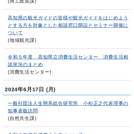
(
商工政策課
)
高知県の観光ガイドの皆様や観光ガイドをはじめよう
とする方を対象とした相談窓口開設とセミナー開催に
ついて
(
地域観光課
)
令和５年度 高知県立消費生活センター 消費生活相
談状況のまとめ
(
消費生活センター
)
2024年6月17日
(月)
一般社団法人生態系総合研究所 小松正之代表理事の
知事表敬訪問
(
自然共生課
)