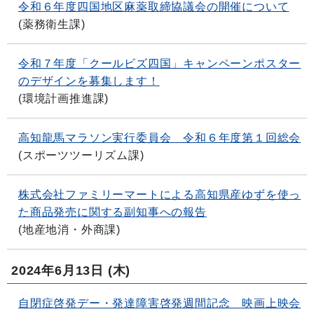
令和６年度四国地区麻薬取締協議会の開催について
(
薬務衛生課
)
令和７年度「クールビズ四国」キャンペーンポスター
のデザインを募集します！
(
環境計画推進課
)
高知龍馬マラソン実行委員会 令和６年度第１回総会
(
スポーツツーリズム課
)
株式会社ファミリーマートによる高知県産ゆずを使っ
た商品発売に関する副知事への報告
(
地産地消・外商課
)
2024年6月13日
(木)
自閉症啓発デー・発達障害啓発週間記念 映画上映会