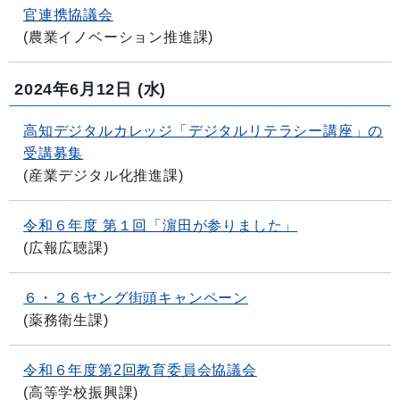
官連携協議会
(
農業イノベーション推進課
)
2024年6月12日
(水)
高知デジタルカレッジ「デジタルリテラシー講座」の
受講募集
(
産業デジタル化推進課
)
令和６年度 第１回「濵田が参りました」
(
広報広聴課
)
６・２６ヤング街頭キャンペーン
(
薬務衛生課
)
令和６年度第2回教育委員会協議会
(
高等学校振興課
)