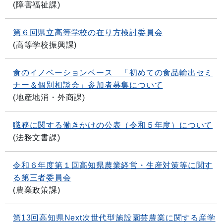
(
障害福祉課
)
第６回県立高等学校の在り方検討委員会
(
高等学校振興課
)
食のイノベーションベース 「初めての食品輸出セミ
ナー＆個別相談会」参加者募集について
(
地産地消・外商課
)
職務に関する働きかけの公表（令和５年度）について
(
法務文書課
)
令和６年度第１回高知県農業経営・生産対策等に関す
る第三者委員会
(
農業政策課
)
第13回高知県Next次世代型施設園芸農業に関する産学