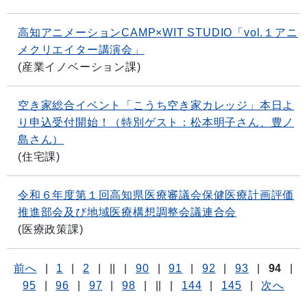
高知アニメーションCAMP×WIT STUDIO「vol.１アニ
メクリエイター講演会」
(
産業イノベーション課
)
空き家総合イベント「こうち空き家カレッジ」本日よ
り申込受付開始！（特別ゲスト：松本明子さん、豊ノ
島さん）
(
住宅課
)
令和６年度第１回高知県医療審議会保健医療計画評価
推進部会及び地域医療構想調整会議連合会
(
医療政策課
)
前へ
|
1
|
2
|
||
|
90
|
91
|
92
|
93
|
94
|
95
|
96
|
97
|
98
|
||
|
144
|
145
|
次へ