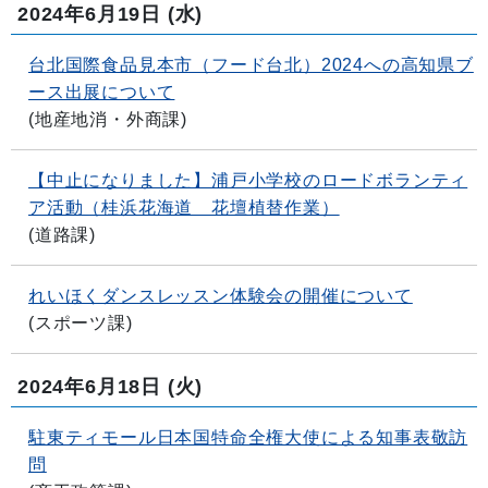
2024年6月19日
(水)
台北国際食品見本市（フード台北）2024への高知県ブ
ース出展について
(
地産地消・外商課
)
【中止になりました】浦戸小学校のロードボランティ
ア活動（桂浜花海道 花壇植替作業）
(
道路課
)
れいほくダンスレッスン体験会の開催について
(
スポーツ課
)
2024年6月18日
(火)
駐東ティモール日本国特命全権⼤使による知事表敬訪
問