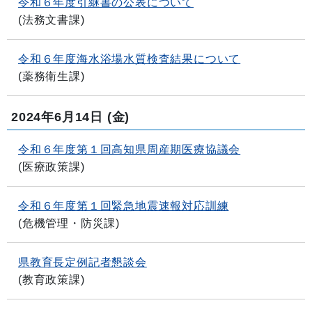
令和６年度引継書の公表について
(
法務文書課
)
令和６年度海水浴場水質検査結果について
(
薬務衛生課
)
2024年6月14日
(金)
令和６年度第１回高知県周産期医療協議会
(
医療政策課
)
令和６年度第１回緊急地震速報対応訓練
(
危機管理・防災課
)
県教育長定例記者懇談会
(
教育政策課
)