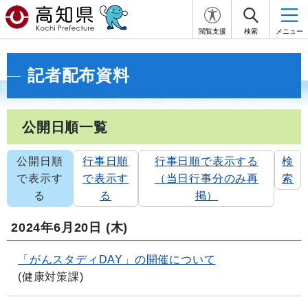
閲覧支援
検索
メニュー
記者配布資料
公開日順一覧
公開日順
行事日順
行事日順で表示する
検
で表示す
で表示す
（当日行事分のみ再
索
る
る
掲）
2024年6月20日
(木)
「がんスタディDAY」の開催について
(
健康対策課
)