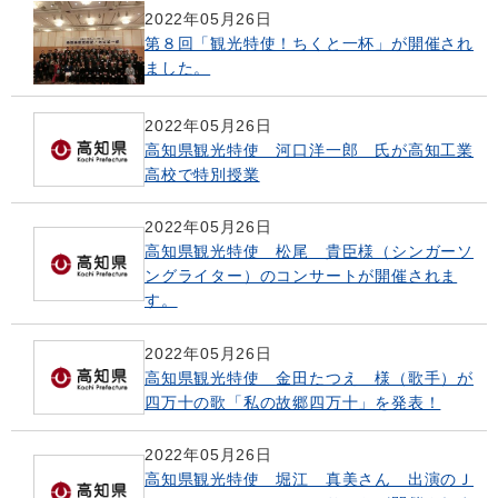
2022年05月26日
第８回「観光特使！ちくと一杯」が開催され
ました。
2022年05月26日
高知県観光特使 河口洋一郎 氏が高知工業
高校で特別授業
2022年05月26日
高知県観光特使 松尾 貴臣様（シンガーソ
ングライター）のコンサートが開催されま
す。
2022年05月26日
高知県観光特使 金田たつえ 様（歌手）が
四万十の歌「私の故郷四万十」を発表！
2022年05月26日
高知県観光特使 堀江 真美さん 出演のＪ