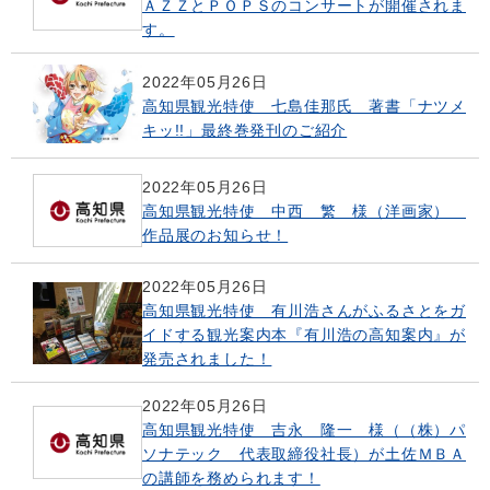
ＡＺＺとＰＯＰＳのコンサートが開催されま
す。
2022年05月26日
高知県観光特使 七島佳那氏 著書「ナツメ
キッ!!」最終巻発刊のご紹介
2022年05月26日
高知県観光特使 中西 繁 様（洋画家）
作品展のお知らせ！
2022年05月26日
高知県観光特使 有川浩さんがふるさとをガ
イドする観光案内本『有川浩の高知案内』が
発売されました！
2022年05月26日
高知県観光特使 吉永 隆一 様（（株）パ
ソナテック 代表取締役社長）が土佐ＭＢＡ
の講師を務められます！