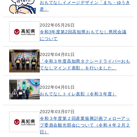
おもてなしイメージデザイン「まち・ゆうき
君」
2022年05月26日
令和3年度第2回高知県おもてなし県民会議
について
2022年04月01日
「令和３年度高知県タクシードライバーおも
てなしマインド表彰」を行いました。
2022年04月01日
おもてなしトイレ表彰（令和３年度）
2022年03月07日
令和３年度第２回産業振興計画フォローアッ
プ委員会観光部会について（令和４年２月２
日）