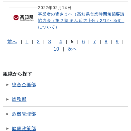
2022年02月14日
事業者の皆さまへ（高知県営業時間短縮要請
協力金（第２期 まん延防止分：2/12～3/6）
について）
前へ
|
1
|
2
|
3
|
4
|
5
|
6
|
7
|
8
|
9
|
10
|
次へ
組織から探す
総合企画部
総務部
危機管理部
健康政策部