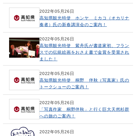
2022年05月26日
高知県観光特使 ホンヤ ミカコ（オカリナ
奏者）氏の新春講演会のご案内！
2022年05月26日
高知県観光特使 紫舟氏が書道家初、フラン
スでの伝統絵画をおさえ書で金賞を受賞され
ました！
2022年05月26日
高知県観光特使 桐野 伴秋（写真家）氏の
トークショーのご案内！
2022年05月26日
「写真作家 桐野伴秋」と行く巨大天然杉群
への旅のご案内！
2022年05月26日