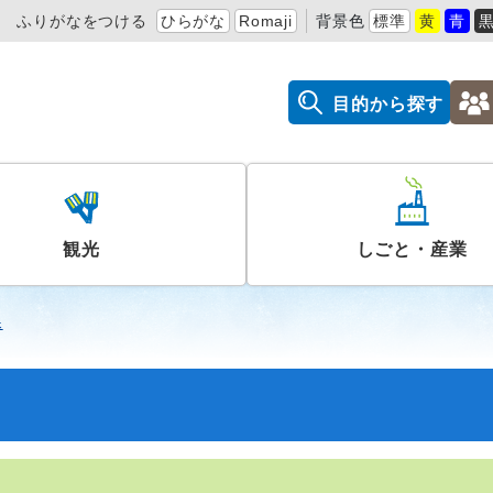
ふりがなをつける
ひらがな
Romaji
背景色
標準
黄
青
目的から探す
観光
しごと・産業
課