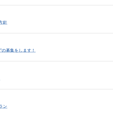
方針
”の募集をします！
）
ラン