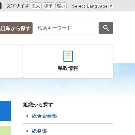
黒
文字サイズ
拡大
標準
縮小
Select Language
▼
組織から探す
県政情報
組織から探す
総合企画部
総務部