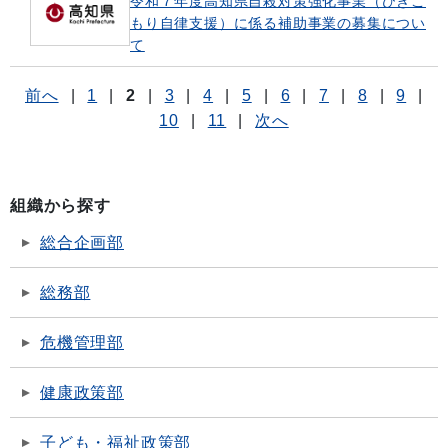
令和７年度高知県自殺対策強化事業（ひきこ
もり自律支援）に係る補助事業の募集につい
て
前へ
|
1
|
2
|
3
|
4
|
5
|
6
|
7
|
8
|
9
|
10
|
11
|
次へ
組織から探す
総合企画部
総務部
危機管理部
健康政策部
子ども・福祉政策部