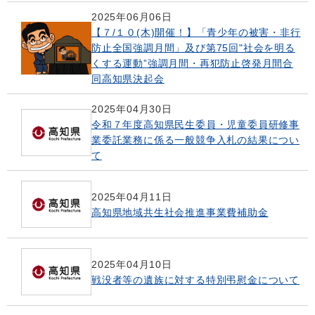
2025年06月06日
【７/１０(木)開催！】「青少年の被害・非行
防止全国強調月間」及び第75回"社会を明る
くする運動”強調月間・再犯防止啓発月間合
同高知県決起会
2025年04月30日
令和７年度高知県民生委員・児童委員研修事
業委託業務に係る一般競争入札の結果につい
て
2025年04月11日
高知県地域共生社会推進事業費補助金
2025年04月10日
戦没者等の遺族に対する特別弔慰金について