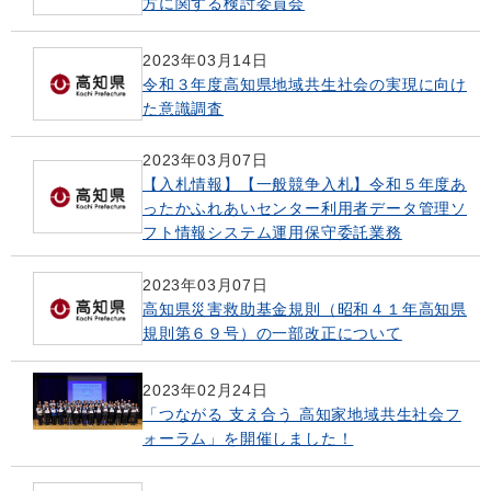
方に関する検討委員会
2023年03月14日
令和３年度高知県地域共生社会の実現に向け
た意識調査
2023年03月07日
【入札情報】【一般競争入札】令和５年度あ
ったかふれあいセンター利用者データ管理ソ
フト情報システム運用保守委託業務
2023年03月07日
高知県災害救助基金規則（昭和４１年高知県
規則第６９号）の一部改正について
2023年02月24日
「つながる 支え合う 高知家地域共生社会フ
ォーラム」を開催しました！