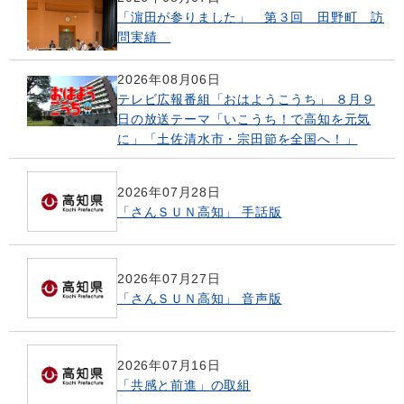
「濵田が参りました」 第３回 田野町 訪
問実績
2026年08月06日
テレビ広報番組「おはようこうち」 ８月９
日の放送テーマ「いこうち！で高知を元気
に」「土佐清水市・宗田節を全国へ！」
2026年07月28日
「さんＳＵＮ高知」 手話版
2026年07月27日
「さんＳＵＮ高知」 音声版
2026年07月16日
「共感と前進」の取組