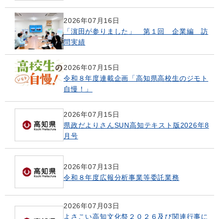
2026年07月16日
「濵田が参りました」 第１回 企業編 訪
問実績
2026年07月15日
令和８年度連載企画「高知県高校生のジモト
自慢！」
2026年07月15日
県政だよりさんSUN高知テキスト版2026年8
月号
2026年07月13日
令和８年度広報分析事業等委託業務
2026年07月03日
よさこい高知文化祭２０２６及び関連行事に