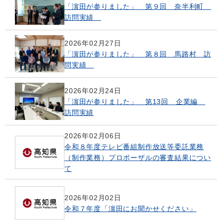
「濵田が参りました」 第９回 奈半利町
訪問実績
2026年02月27日
「濵田が参りました」 第８回 馬路村 訪
問実績
2026年02月24日
「濵田が参りました」 第13回 企業編
訪問実績
2026年02月06日
令和８年度テレビ番組制作放送等委託業務
（制作業務）プロポーザルの審査結果につい
て
2026年02月02日
令和７年度「濵田にお聞かせください」