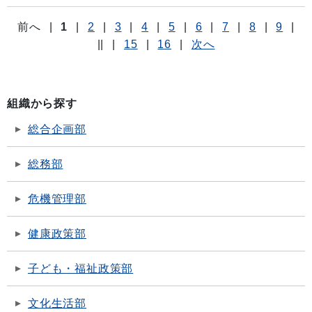
前へ
|
1
|
2
|
3
|
4
|
5
|
6
|
7
|
8
|
9
|
||
|
15
|
16
|
次へ
組織から探す
総合企画部
総務部
危機管理部
健康政策部
子ども・福祉政策部
文化生活部