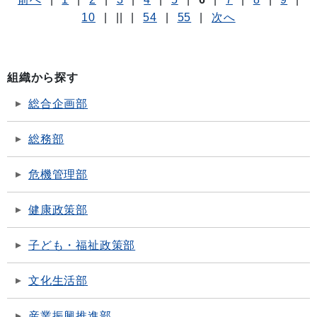
10
|
||
|
54
|
55
|
次へ
組織から探す
総合企画部
総務部
危機管理部
健康政策部
子ども・福祉政策部
文化生活部
産業振興推進部