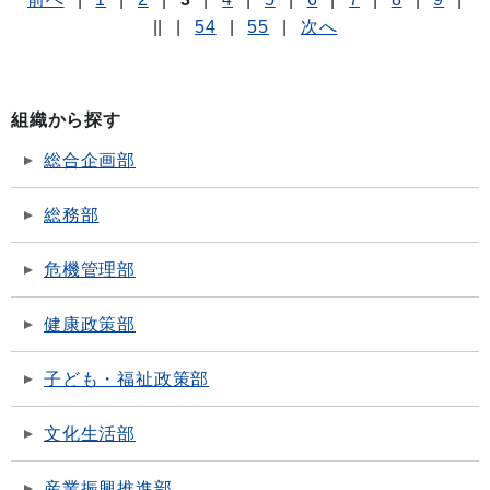
||
|
54
|
55
|
次へ
組織から探す
総合企画部
総務部
危機管理部
健康政策部
子ども・福祉政策部
文化生活部
産業振興推進部