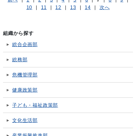
10
|
11
|
12
|
13
|
14
|
次へ
組織から探す
総合企画部
総務部
危機管理部
健康政策部
子ども・福祉政策部
文化生活部
産業振興推進部