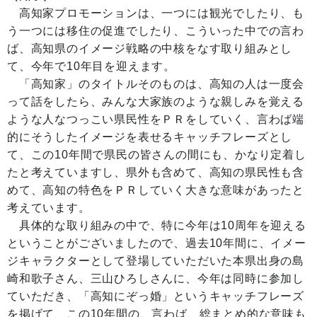
高知家プロモーションは、一つには観光でしたり、も
う一つには移住の促進でしたり、こういった中での言わ
ば、高知県のイメージ戦略の中核をなす取り組みとし
て、今年で10年目を迎えます。
「高知家」のタイトルそのものは、高知の人は一度会
って話をしたら、みんな大家族のような親しみを覚える
ような人なつっこい県民性をＰＲをしていく、言わば端
的にそうしたイメージを表せるキャッチフレーズとし
て、この10年間で県民の皆さんの間にも、かなり定着し
たと考えていますし、県外も含めて、高知の県民性も含
めて、高知の特色をＰＲしていく大きな意味があったと
考えています。
具体的な取り組みの中で、特に今年は10周年を迎える
ということがございましたので、過去10年間に、イメー
ジキャラクターとして登場していただいた本県出身の島
崎和歌子さん、三山ひろしさんに、今年は同時に参加し
ていただき、「高知にぞっ婚」というキャッチフレーズ
を掲げて、この10年間の、言わば、総まとめ的な意味も