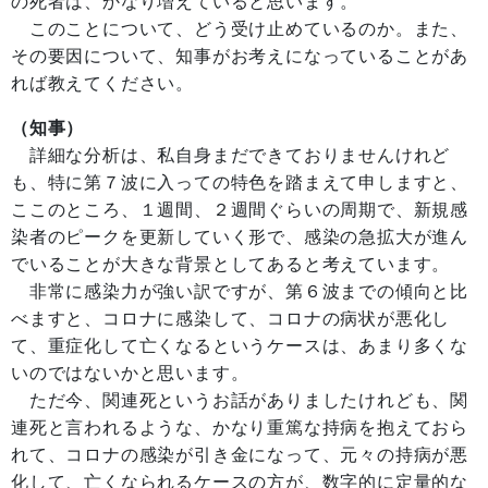
の死者は、かなり増えていると思います。
このことについて、どう受け止めているのか。また、
その要因について、知事がお考えになっていることがあ
れば教えてください。
（知事）
詳細な分析は、私自身まだできておりませんけれど
も、特に第７波に入っての特色を踏まえて申しますと、
ここのところ、１週間、２週間ぐらいの周期で、新規感
染者のピークを更新していく形で、感染の急拡大が進ん
でいることが大きな背景としてあると考えています。
非常に感染力が強い訳ですが、第６波までの傾向と比
べますと、コロナに感染して、コロナの病状が悪化し
て、重症化して亡くなるというケースは、あまり多くな
いのではないかと思います。
ただ今、関連死というお話がありましたけれども、関
連死と言われるような、かなり重篤な持病を抱えておら
れて、コロナの感染が引き金になって、元々の持病が悪
化して、亡くなられるケースの方が、数字的に定量的な