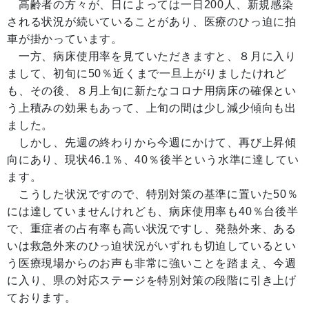
高齢者の方々が、日によっては一日200人、新規感染
される状況が続いていることがあり、医療のひっ迫に拍
車が掛かっています。
一方、病床使用率を見ていただきますと、８月に入り
まして、初旬に50％近くまで一旦上がりましたけれど
も、その後、８月上旬に新たなコロナ用病床の確保とい
う上積みの効果もあって、上旬の間は少し減少傾向も出
ました。
しかし、先週の終わりから今週にかけて、再び上昇傾
向にあり、現状46.1％、40％後半という水準に達してい
ます。
こうした状況ですので、特別対策の基準に置いた50％
には達していませんけれども、病床使用率も40％台後半
で、重症者の占有率も高い状況ですし、発熱外来、ある
いは救急外来のひっ迫状況がいずれも切迫しているとい
う医療現場からのお声も非常に強いことを踏まえ、今週
に入り、県の対応ステージを特別対策の段階に引き上げ
ております。