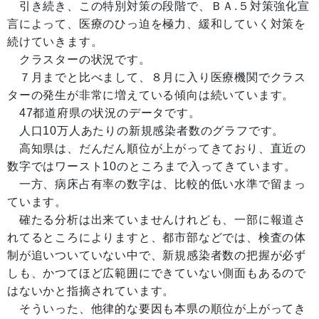
引き続き、この特別対策の段階で、ＢＡ.５対策強化宣
言によって、医療のひっ迫を極力、緩和していく対策を
続けていきます。
クラスターの状況です。
７月までと比べまして、８月に入り医療機関でクラス
ターの発生が非常に増えている傾向は続いています。
47都道府県の状況のデータです。
人口10万人あたりの新規感染者数のグラフです。
高知県は、だんだん順位が上がってきており、直近の
数字ではワースト10のところまで入ってきています。
一方、病床占有率の数字は、比較的低い水準で留まっ
ています。
確たる分析は出来ていませんけれども、一部に報道さ
れてるところによりますと、都市部などでは、検査の体
制が追いついていない中で、新規感染者数の把握が必ず
しも、かつてほど広範囲にできていない側面もあるので
はないかと指摘されています。
そういった、他律的な要因も本県の順位が上がってき