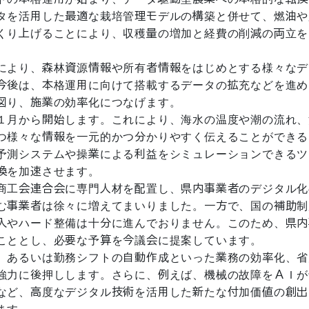
タを活用した最適な栽培管理モデルの構築と併せて、燃油や
くり上げることにより、収穫量の増加と経費の削減の両立を
により、森林資源情報や所有者情報をはじめとする様々なデ
今後は、本格運用に向けて搭載するデータの拡充などを進め
図り、施業の効率化につなげます。
１月から開始します。これにより、海水の温度や潮の流れ、
つ様々な情報を一元的かつ分かりやすく伝えることができる
予測システムや操業による利益をシミュレーションできるツ
換を加速させます。
商工会連合会に専門人材を配置し、県内事業者のデジタル化
む事業者は徐々に増えてまいりました。一方で、国の補助制
入やハード整備は十分に進んでおりません。このため、県内
こととし、必要な予算を今議会に提案しています。
、あるいは勤務シフトの自動作成といった業務の効率化、省
強力に後押しします。さらに、例えば、機械の故障をＡＩが
など、高度なデジタル技術を活用した新たな付加価値の創出