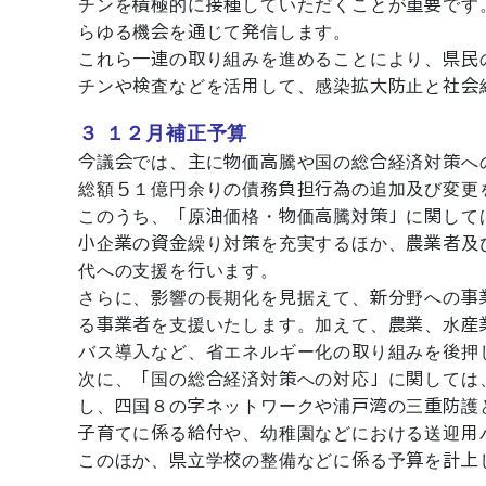
チンを積極的に接種していただくことが重要です
らゆる機会を通じて発信します。
これら一連の取り組みを進めることにより、県民
チンや検査などを活用して、感染拡大防止と社会
３ １２月補正予算
今議会では、主に物価高騰や国の総合経済対策へ
総額５１億円余りの債務負担行為の追加及び変更
このうち、「原油価格・物価高騰対策」に関して
小企業の資金繰り対策を充実するほか、農業者及
代への支援を行います。
さらに、影響の長期化を見据えて、新分野への事
る事業者を支援いたします。加えて、農業、水産
バス導入など、省エネルギー化の取り組みを後押
次に、「国の総合経済対策への対応」に関しては
し、四国８の字ネットワークや浦戸湾の三重防護
子育てに係る給付や、幼稚園などにおける送迎用
このほか、県立学校の整備などに係る予算を計上