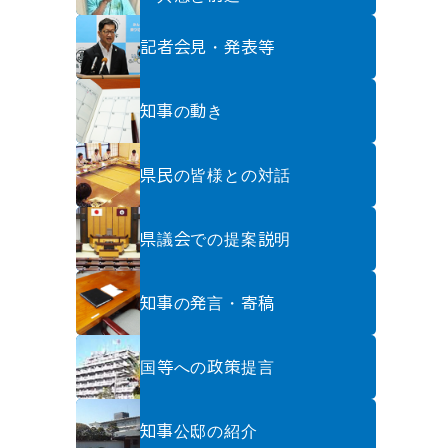
記者会見・発表等
知事の動き
県民の皆様との対話
県議会での提案説明
知事の発言・寄稿
国等への政策提言
知事公邸の紹介