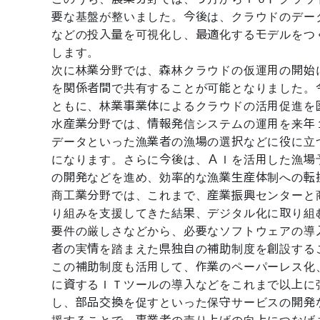
要な基盤が整いました。今後は、クラウドのデー
などの投入量を可視化し、最適化するモデルをつ
します。
次に林業分野では、森林クラウドの仮運用の開始
を関係者間で共有することが可能となりました。
ともに、林業事業体によるクラウドの活用促進を
水産業分野では、情報発信システムの運用を来年
データといった漁業者の漁場の選択などに役に立
になります。さらに今後は、ＡＩを活用した漁場
の開発などを進め、効率的な漁業生産体制への転
商工業分野では、これまで、産業振興センターと
り組みを支援してきた結果、デジタル化に取り組
要件の厳しさなどから、必要なソフトウェアの導
者の実情を踏まえた県独自の補助制度を創設する
この補助制度も活用して、作業のペーパーレス化
に資するＩＴツールの導入などをこれまで以上に
し、部品交換を促すといった保守サービスの開発