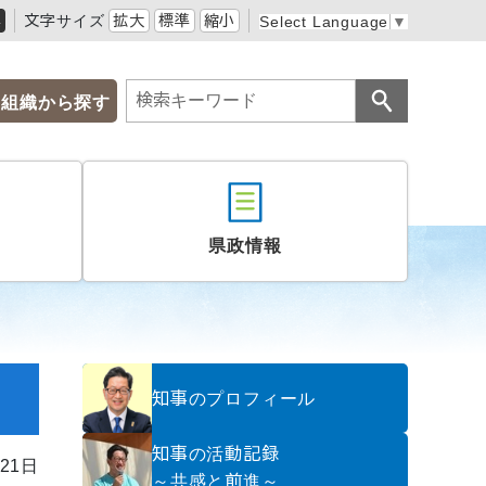
黒
文字サイズ
拡大
標準
縮小
Select Language
▼
組織から探す
県政情報
知事のプロフィール
知事の活動記録
21日
～共感と前進～