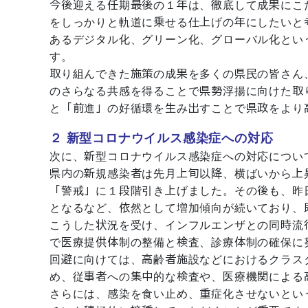
今後迎える任期最後の１年は、徹底して成果にこ
をしっかりと軌道に乗せる仕上げの年にしたいと
あるデジタル化、グリーン化、グローバル化とい
す。
取り組んできた施策の成果を多くの県民の皆さん
のさらなる共感を得ることで県勢浮揚に向けた取
と「前進」の好循環を生み出すことで県政をより
２ 新型コロナウイルス感染症への対応
次に、新型コロナウイルス感染症への対応につい
県内の新規感染者は先月上旬以降、横ばいから上
「警戒」に１段階引き上げました。その後も、昨
となるなど、依然として増加傾向が続いており、
こうした状況を受け、インフルエンザとの同時流
で医療提供体制の整備と検査、診療体制の確保に
回避に向けては、高齢者施設などにおけるクラス
め、従事者への集中的な検査や、医療機関による
さらには、感染を食い止め、重症化させないとい