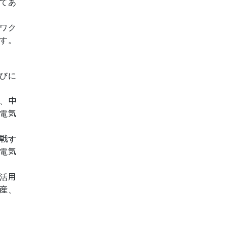
てあ
ワク
す。
びに
、中
電気
戦す
電気
活用
産、