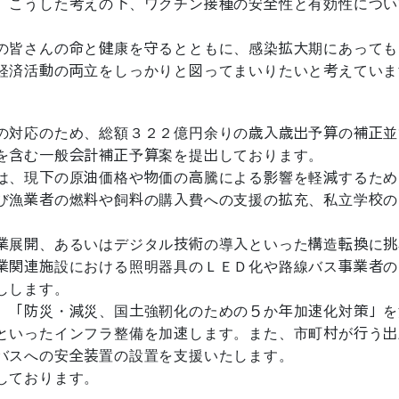
。こうした考えの下、ワクチン接種の安全性と有効性につい
の皆さんの命と健康を守るとともに、感染拡大期にあっても
経済活動の両立をしっかりと図ってまいりたいと考えていま
の対応のため、総額３２２億円余りの歳入歳出予算の補正並
を含む一般会計補正予算案を提出しております。
は、現下の原油価格や物価の高騰による影響を軽減するため
び漁業者の燃料や飼料の購入費への支援の拡充、私立学校の
業展開、あるいはデジタル技術の導入といった構造転換に挑
業関連施設における照明器具のＬＥＤ化や路線バス事業者の
しします。
、「防災・減災、国土強靭化のための５か年加速化対策」を
といったインフラ整備を加速します。また、市町村が行う出
バスへの安全装置の設置を支援いたします。
しております。