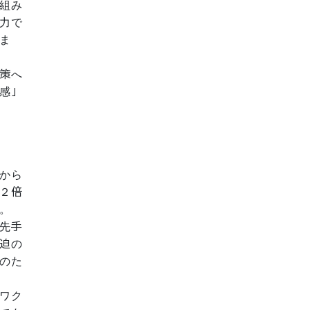
組み
力で
ま
策へ
感」
から
２倍
。
先手
迫の
のた
ワク