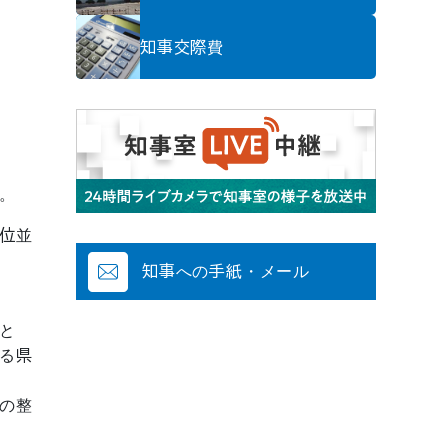
知事交際費
。
位並
知事への手紙・メール
と
る県
の整