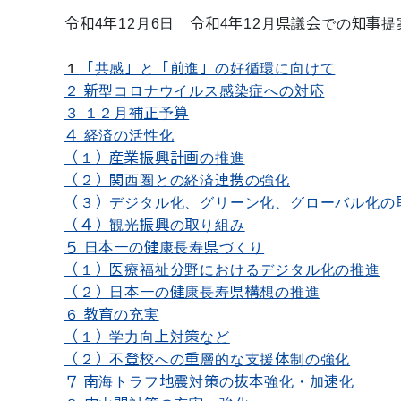
令和4年12月6日 令和4年12月県議会での知事
１
「共感」と「前進」の好循環に向けて
２ 新型コロナウイルス感染症への対応
３ １２月補正予算
４ 経済の活性化
（１）産業振興計画の推進
（２）関西圏との経済連携の強化
（３）デジタル化、グリーン化、グローバル化の
（４）観光振興の取り組み
５ 日本一の健康長寿県づくり
（１）医療福祉分野におけるデジタル化の推進
（２）日本一の健康長寿県構想の推進
６ 教育の充実
（１）学力向上対策など
（２）不登校への重層的な支援体制の強化
７ 南海トラフ地震対策の抜本強化・加速化