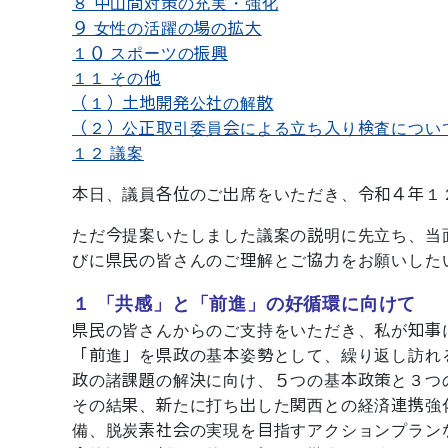
８ 中山間対策の充実・強化
９ 女性の活躍の場の拡大
１０ スポーツの振興
１１ その他
（１）土地開発公社の解散
（２）公正取引委員会による立ち入り検査につい
１２ 議案
本日、議員各位のご出席をいただき、令和４年１
ただ今提案いたしました議案の説明に先立ち、当
びに県民の皆さんのご理解とご協力をお願いした
１ 「共感」と「前進」の好循環に向けて
県民の皆さんからのご支持をいただき、私が知事
「前進」を県政の基本姿勢として、繰り返し訪れ
政の諸課題の解決に向け、５つの基本政策と３つ
その結果、新たに打ち出した関西との経済連携強
備、脱炭素社会の実現を目指すアクションプラン