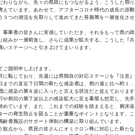
だわりながら、先々の県政にもつながるよう、こうした取り
考えています。あわせて、アフターコロナ時代の成長の原動
う３つの潮流を先取りして進めてきた各施策を一層進化させ
、事業者の皆さんに実感していただき、それをもって県の政
り組みが一層前進し、さらに成果が拡大する。こうした「共
高いステージへと引き上げてまいります。
てご説明申し上げます。
昇に転じており、先週には県独自の対応ステージを「注意」
日までの直近７日間の新たな感染者は、前の週と比べ約１．
既に感染の第８波に入ったと言える状況だと捉えております
行や前回の第７波以上の感染拡大に至る事態も想定し、先手
努めています。また、これまでの経験を踏まえると、病床逼
ターの発生防止を図ることが重要なポイントとなります。こ
高齢者施設のサポート体制の構築に取り組んでいます。
う観点から、県民の皆さんにオミクロン株に対応した新たな