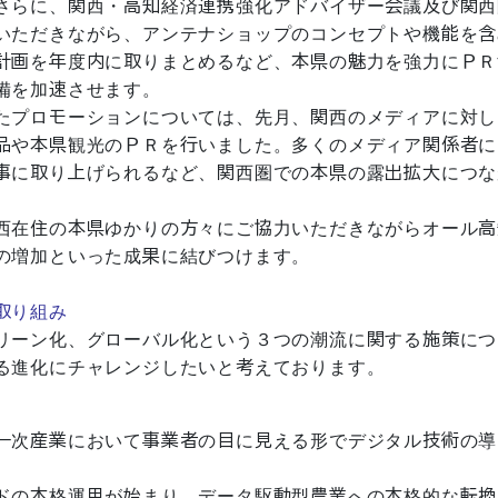
さらに、関西・高知経済連携強化アドバイザー会議及び関西
いただきながら、アンテナショップのコンセプトや機能を含
計画を年度内に取りまとめるなど、本県の魅力を強力にＰＲ
備を加速させます。
たプロモーションについては、先月、関西のメディアに対し
品や本県観光のＰＲを行いました。多くのメディア関係者に
事に取り上げられるなど、関西圏での本県の露出拡大につな
西在住の本県ゆかりの方々にご協力いただきながらオール高
の増加といった成果に結びつけます。
取り組み
リーン化、グローバル化という３つの潮流に関する施策につ
る進化にチャレンジしたいと考えております。
一次産業において事業者の目に見える形でデジタル技術の導
ドの本格運用が始まり、データ駆動型農業への本格的な転換