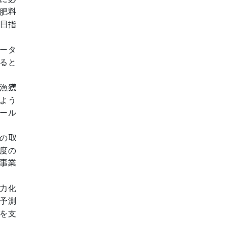
肥料
目指
ータ
ると
漁獲
よう
ール
の取
度の
事業
力化
予測
を支