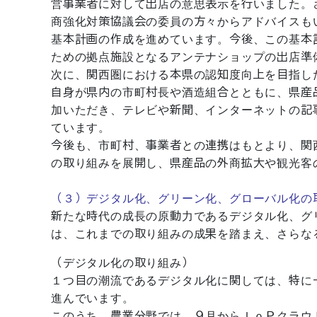
営事業者に対して出店の意思表示を行いました。
商強化対策協議会の委員の方々からアドバイスも
基本計画の作成を進めています。今後、この基本
ための拠点施設となるアンテナショップの出店準
次に、関西圏における本県の認知度向上を目指し
自身が県内の市町村長や酒造組合とともに、県産
加いただき、テレビや新聞、インターネットの記
ています。
今後も、市町村、事業者との連携はもとより、関
の取り組みを展開し、県産品の外商拡大や観光客
（３）デジタル化、グリーン化、グローバル化の
新たな時代の成長の原動力であるデジタル化、グ
は、これまでの取り組みの成果を踏まえ、さらな
（デジタル化の取り組み）
１つ目の潮流であるデジタル化に関しては、特に
進んでいます。
このうち、農業分野では、９月からＩｏＰクラウ