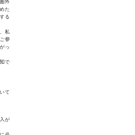
圏外
めた
する
、私
ご参
がっ
知で
いて
入が
に必