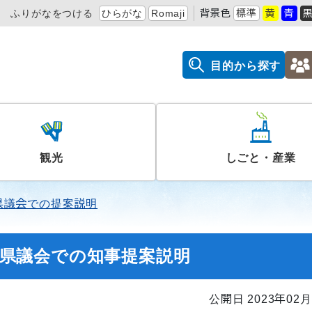
ふりがなをつける
ひらがな
Romaji
背景色
標準
黄
青
目的から探す
観光
しごと・産業
県議会での提案説明
2月県議会での知事提案説明
公開日 2023年02月