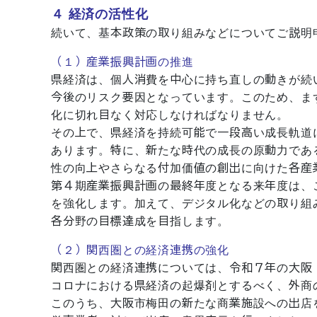
４ 経済の活性化
続いて、基本政策の取り組みなどについてご説明
（１）産業振興計画の推進
県経済は、個人消費を中心に持ち直しの動きが続
今後のリスク要因となっています。このため、ま
化に切れ目なく対応しなければなりません。
その上で、県経済を持続可能で一段高い成長軌道
あります。特に、新たな時代の成長の原動力であ
性の向上やさらなる付加価値の創出に向けた各産
第４期産業振興計画の最終年度となる来年度は、
を強化します。加えて、デジタル化などの取り組
各分野の目標達成を目指します。
（２）関西圏との経済連携の強化
関西圏との経済連携については、令和７年の大阪
コロナにおける県経済の起爆剤とするべく、外商
このうち、大阪市梅田の新たな商業施設への出店