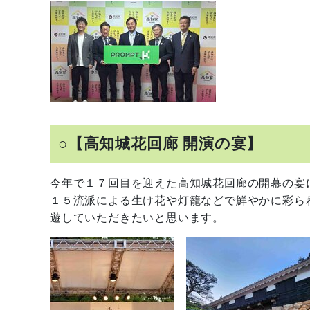
○【高知城花回廊 開演の宴】
今年で１７回目を迎えた高知城花回廊の開幕の宴
１５流派による生け花や灯籠などで鮮やかに彩ら
遊していただきたいと思います。