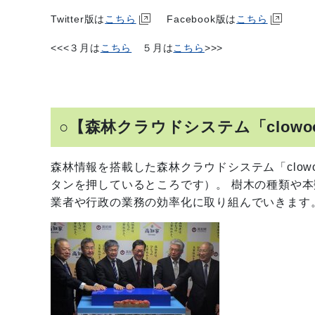
Twitter版は
こちら
Facebook版は
こちら
<<<３月は
こちら
５月は
こちら
>>>
○【森林クラウドシステム「clow
森林情報を搭載した森林クラウドシステム「clo
タンを押しているところです）。 樹木の種類や
業者や行政の業務の効率化に取り組んでいきます