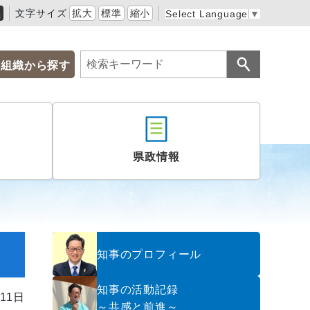
黒
文字サイズ
拡大
標準
縮小
Select Language
▼
組織から探す
県政情報
知事のプロフィール
知事の活動記録
11日
～共感と前進～