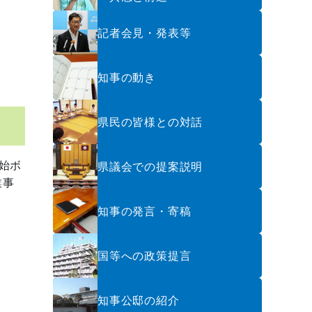
記者会見・発表等
知事の動き
県民の皆様との対話
始ボ
県議会での提案説明
業事
知事の発言・寄稿
国等への政策提言
知事公邸の紹介