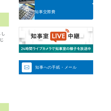
知事交際費
しし
じ
知事への手紙・メール