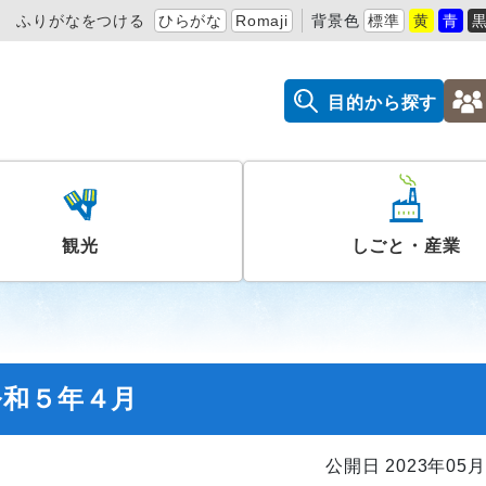
ふりがなをつける
ひらがな
Romaji
背景色
標準
黄
青
目的から探す
観光
しごと・産業
令和５年４月
公開日 2023年05月