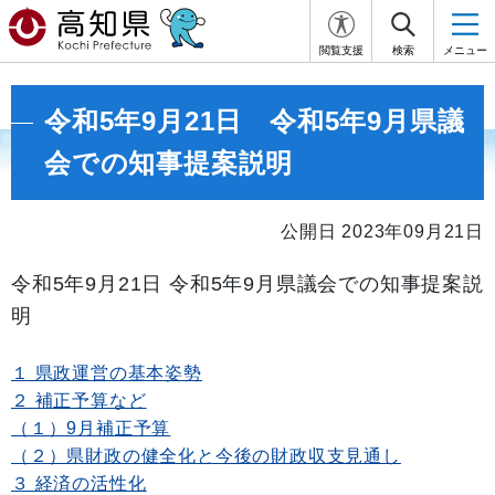
閲覧支援
検索
メニュー
令和5年9月21日 令和5年9月県議
会での知事提案説明
公開日 2023年09月21日
令和5年9月21日 令和5年9月県議会での知事提案説
明
１ 県政運営の基本姿勢
２ 補正予算など
（１）9月補正予算
（２）県財政の健全化と今後の財政収支見通し
３ 経済の活性化