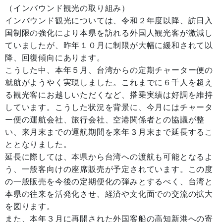
（インバウンド観光の取り組み）
インバウンド観光については、令和２年度以降、訪日入
国制限の強化により本県を訪れる外国人観光客が激減し
ていましたが、昨年１０月に制限が大幅に緩和されて以
降、回復傾向にあります。
こうした中、本年５月、台湾からの定期チャーター便の
就航がようやく実現しました。これまでに６千人を超え
る観光客にお越しいただくなど、搭乗実績は好調を維持
しています。こうした状況を背景に、今月にはチャータ
ー便の運航会社、旅行会社、空港関係者との協議が整
い、来月末までの運航期間を来年３月末まで延長するこ
ととなりました。
延長に際しては、本県から台湾への渡航も可能となるよ
う、一般客向けの座席販売が予定されています。この度
の一般販売を今後の定期便化の弾みとするべく、台湾と
本県の往来を活発化させ、経済や文化面での交流の拡大
を図ります。
また、本年３月に再開された外国客船の高知新港への寄