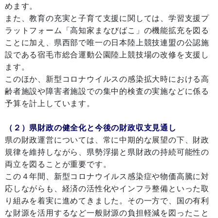
めます。
また、教育の充実と子育て支援に関しては、学習支援プ
ラットフォーム「高知家まなびばこ」の機能拡充を図る
ことに加え、県西部で唯一の日本陸上競技連盟の公認施
設である宿毛市総合運動公園陸上競技場の改修を支援し
ます。
このほか、新型コロナウイルスの感染拡大時における高
齢者施設や障害者施設での集中的検査の実施などに係る
予算を計上しています。
（２）県財政の健全化と今後の財政収支見通し
県の財政運営については、常に中期的な展望の下、財政
規律を維持しながら、県勢浮揚と県財政の持続可能性の
両立を図ることが重要です。
この４年間、新型コロナウイルス感染症や物価高騰に対
応しながらも、経済の活性化やインフラ整備といった取
り組みを着実に進めてきました。その一方で、国の有利
な財源を活用するなど一般財源の負担軽減を図ったこと