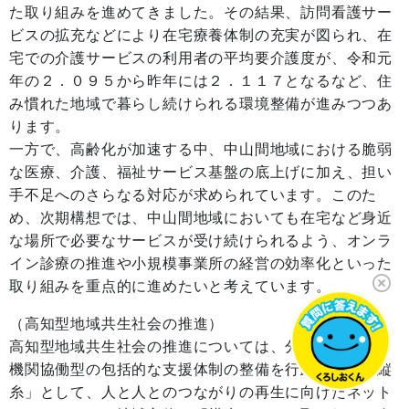
た取り組みを進めてきました。その結果、訪問看護サー
ビスの拡充などにより在宅療養体制の充実が図られ、在
宅での介護サービスの利用者の平均要介護度が、令和元
年の２．０９５から昨年には２．１１７となるなど、住
み慣れた地域で暮らし続けられる環境整備が進みつつあ
ります。
一方で、高齢化が加速する中、中山間地域における脆弱
な医療、介護、福祉サービス基盤の底上げに加え、担い
手不足へのさらなる対応が求められています。このた
め、次期構想では、中山間地域においても在宅など身近
な場所で必要なサービスが受け続けられるよう、オンラ
イン診療の推進や小規模事業所の経営の効率化といった
取り組みを重点的に進めたいと考えています。
（高知型地域共生社会の推進）
高知型地域共生社会の推進については、分野を超えた多
機関協働型の包括的な支援体制の整備を行政主体の「縦
糸」として、人と人とのつながりの再生に向けたネット