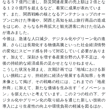
なる５７億円に達し、防災関連産業の売上額は２倍とな
る１２０億円を超えるなど、着実に成果が表れていま
す。また、関西戦略の核となるアンテナショップのオー
プンに向けた準備や、関西と高知を結ぶ旅行商品の造成
をはじめ、さらなる外商拡大と観光誘客に向けた仕込み
が進みました。
今後は、急速な人口減少、デジタル化やグリーン化の進
展、さらには長期化する物価高騰といった社会経済情勢
の変化にスピード感を持って対応していく必要がありま
す。加えて、深刻さを増す各産業分野の人手不足は、今
後の持続的な経済成長の足かせとなりかねません。
こうした状況を踏まえ、次期計画では「地域における新
しい挑戦により、持続的に経済が発展する高知県」を将
来像として掲げ、その戦略の柱には、これまでの「地産
外商」に加えて、新たな価値を生み出す「イノベーショ
ン」を据えたいと考えています。この２つの柱の下、デ
ジタル化やグリーン化の取り組みを通じた新しい技術の
導入により生産性の向上や環境負荷の軽減を図るほか、