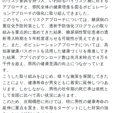
のリスク要因を持つ人、いわゆるハイリスク層に対する
アプローチと、県民全体の健康増進を図るポピュレーシ
ョンアプローチの強化に取り組んできました。
このうち、ハイリスクアプローチについては、糖尿病の
重症化予防対策として、透析予防強化プログラムの取り
組みを重点的に進めてきた結果、糖尿病性腎症患者の透
析導入時期を５年程度遅らせる可能性が見えてきまし
た。また、ポピュレーションアプローチについては、高
知家健康パスポートを活用した健康づくりを推進してき
た結果、アプリのダウンロード数は先月末時点で４万６
千件を超え、県民の健康意識の向上につながっていま
す。
こうした取り組みをはじめ、様々な施策を展開してきた
ことにより、健康寿命が男女ともに着実に延伸しつつあ
ります。しかしながら、男性の壮年期の死亡率は依然と
して全国に比べて高い状況にあります。
このため、次期構想に向けては、特に男性の健康寿命の
延伸に重点を置き、壮年期をターゲットにした対策の強