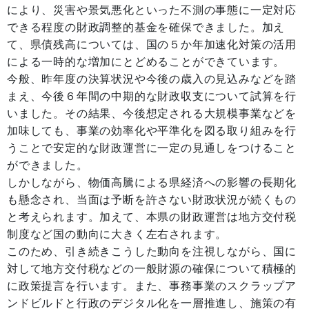
により、災害や景気悪化といった不測の事態に一定対応
できる程度の財政調整的基金を確保できました。加え
て、県債残高については、国の５か年加速化対策の活用
による一時的な増加にとどめることができています。
今般、昨年度の決算状況や今後の歳入の見込みなどを踏
まえ、今後６年間の中期的な財政収支について試算を行
いました。その結果、今後想定される大規模事業などを
加味しても、事業の効率化や平準化を図る取り組みを行
うことで安定的な財政運営に一定の見通しをつけること
ができました。
しかしながら、物価高騰による県経済への影響の長期化
も懸念され、当面は予断を許さない財政状況が続くもの
と考えられます。加えて、本県の財政運営は地方交付税
制度など国の動向に大きく左右されます。
このため、引き続きこうした動向を注視しながら、国に
対して地方交付税などの一般財源の確保について積極的
に政策提言を行います。また、事務事業のスクラップア
ンドビルドと行政のデジタル化を一層推進し、施策の有