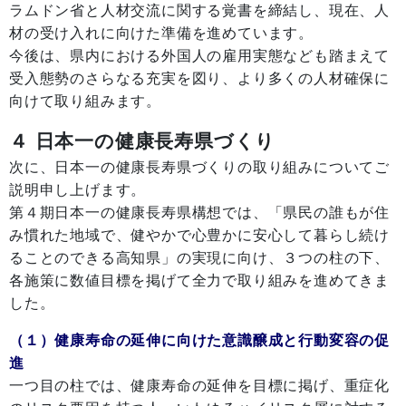
ラムドン省と人材交流に関する覚書を締結し、現在、人
材の受け入れに向けた準備を進めています。
今後は、県内における外国人の雇用実態なども踏まえて
受入態勢のさらなる充実を図り、より多くの人材確保に
向けて取り組みます。
４ 日本一の健康長寿県づくり
次に、日本一の健康長寿県づくりの取り組みについてご
説明申し上げます。
第４期日本一の健康長寿県構想では、「県民の誰もが住
み慣れた地域で、健やかで心豊かに安心して暮らし続け
ることのできる高知県」の実現に向け、３つの柱の下、
各施策に数値目標を掲げて全力で取り組みを進めてきま
した。
（１）健康寿命の延伸に向けた意識醸成と行動変容の促
進
一つ目の柱では、健康寿命の延伸を目標に掲げ、重症化