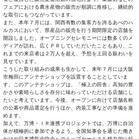
フェアにおける農水産物の販売が順調に推移し、継続的
な取引にもつながっています。
また、本年７月には、関西有数の集客力を誇るあべのハ
ルカスにおいて、県産品の販売を行う期間限定の店舗を
開設しました。オープニングセレモニーには数多くのメ
ディアが訪れ、広くＰＲしていただいたこともあり、こ
れまでの来店者は２万人を超え、予想を上回る賑わいを
見せています。
こうした取り組みの成果も生かして、来年７月には大阪
市梅田にアンテナショップを設置することとしていま
す。このアンテナショップは、「極上の田舎」高知の豊
かさや素晴らしさを存分に味わっていただける店舗にし
たいと考えています。今後、オープンに向けて店舗名称
の公募や商品選定を行うほか、内装工事などの準備を進
めます。
加えて、万博・ＩＲ連携プロジェクトでは、万博に自治
体が積極的に参加できるよう、全国知事会を通じた働き
かけや日本博覧会協会へのトップセールスを精力的に行