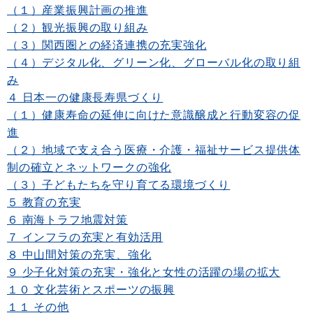
（１）産業振興計画の推進
（２）観光振興の取り組み
（３）関西圏との経済連携の充実強化
（４）デジタル化、グリーン化、グローバル化の取り組
み
４ 日本一の健康長寿県づくり
（１）健康寿命の延伸に向けた意識醸成と行動変容の促
進
（２）地域で支え合う医療・介護・福祉サービス提供体
制の確立とネットワークの強化
（３）子どもたちを守り育てる環境づくり
５ 教育の充実
６ 南海トラフ地震対策
７ インフラの充実と有効活用
８ 中山間対策の充実、強化
９ 少子化対策の充実・強化と女性の活躍の場の拡大
１０ 文化芸術とスポーツの振興
１１ その他