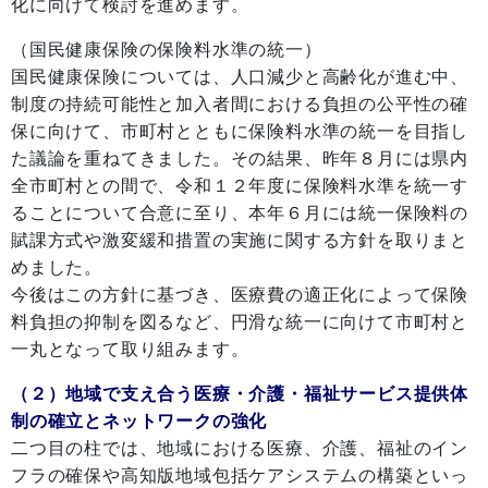
化に向けて検討を進めます。
（国民健康保険の保険料水準の統一）
国民健康保険については、人口減少と高齢化が進む中、
制度の持続可能性と加入者間における負担の公平性の確
保に向けて、市町村とともに保険料水準の統一を目指し
た議論を重ねてきました。その結果、昨年８月には県内
全市町村との間で、令和１２年度に保険料水準を統一す
ることについて合意に至り、本年６月には統一保険料の
賦課方式や激変緩和措置の実施に関する方針を取りまと
めました。
今後はこの方針に基づき、医療費の適正化によって保険
料負担の抑制を図るなど、円滑な統一に向けて市町村と
一丸となって取り組みます。
（２）地域で支え合う医療・介護・福祉サービス提供体
制の確立とネットワークの強化
二つ目の柱では、地域における医療、介護、福祉のイン
フラの確保や高知版地域包括ケアシステムの構築といっ