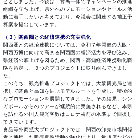
ととしました。今後は、官民一体でキャンペーンの推進
組織を立ち上げ、県外へのプロモーションやセールス活
動に着手したいと考えており、今議会に関連する補正予
算案を提出しています。
（３）関西圏との経済連携の充実強化
関西圏との経済連携については、令和７年開催の大阪・
関西万博に向けて高まる関西圏の経済活力を呼び込み、
県経済の底上げを図るため、関西・高知経済連携強化戦
略を策定し、３つのプロジェクトに取り組んできまし
た。
このうち、観光推進プロジェクトでは、大阪観光局と連
携して関西と高知を結ぶモデルルートを作成し、積極的
なプロモーションを展開してきました。その結果、シン
ガポールからのツアーが継続的に実施されるなど、本県
を訪れる外国人観光客数はコロナ禍前の水準まで回復し
てきています。
食品等外商拡大プロジェクトでは、関西の卸売市場関係
者と連携した販売促進活動の強化により、量販店などの