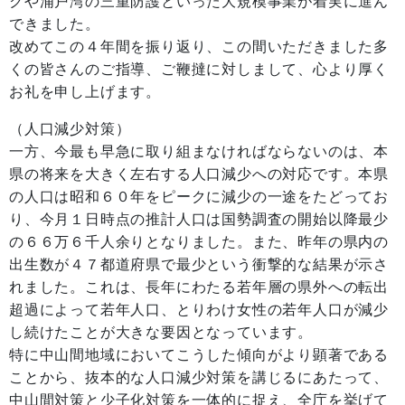
クや浦戸湾の三重防護といった大規模事業が着実に進ん
できました。
改めてこの４年間を振り返り、この間いただきました多
くの皆さんのご指導、ご鞭撻に対しまして、心より厚く
お礼を申し上げます。
（人口減少対策）
一方、今最も早急に取り組まなければならないのは、本
県の将来を大きく左右する人口減少への対応です。本県
の人口は昭和６０年をピークに減少の一途をたどってお
り、今月１日時点の推計人口は国勢調査の開始以降最少
の６６万６千人余りとなりました。また、昨年の県内の
出生数が４７都道府県で最少という衝撃的な結果が示さ
れました。これは、長年にわたる若年層の県外への転出
超過によって若年人口、とりわけ女性の若年人口が減少
し続けたことが大きな要因となっています。
特に中山間地域においてこうした傾向がより顕著である
ことから、抜本的な人口減少対策を講じるにあたって、
中山間対策と少子化対策を一体的に捉え、全庁を挙げて