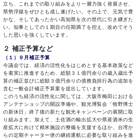
立ち、これまでの取り組みをより一層力強く発展させ、
県勢浮揚をぜひとも成し遂げたい。その上で、元気で豊
かな、そしてあったかい高知県を次の世代に引き継ぎた
い。知事としての１期目の任期満了を控え、改めてそう
した思いを強くしています。
２ 補正予算など
（１）９月補正予算
今議会では、経済の活性化をはじめとする基本政策など
を着実に推進するため、総額３１億円余りの歳入歳出予
算の補正並びに総額３億円余りの債務負担行為の追加を
含む一般会計補正予算案を提出しています。
このうち経済の活性化に関しては、大阪市梅田における
アンテナショップの開設準備や、観光博覧会「牧野博士
の新休日」終了後の新たな観光キャンペーンの展開に取
り組みます。加えて、土佐酒の輸出拡大や県産酒米の生
産拡大に向けて精米施設の整備を支援するほか、台湾か
らの定期チャーター便の継続運航に必要な取り組みを進