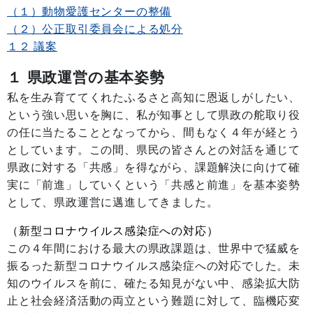
（１）動物愛護センターの整備
（２）公正取引委員会による処分
１２ 議案
１ 県政運営の基本姿勢
私を生み育ててくれたふるさと高知に恩返しがしたい、
という強い思いを胸に、私が知事として県政の舵取り役
の任に当たることとなってから、間もなく４年が経とう
としています。この間、県民の皆さんとの対話を通じて
県政に対する「共感」を得ながら、課題解決に向けて確
実に「前進」していくという「共感と前進」を基本姿勢
として、県政運営に邁進してきました。
（新型コロナウイルス感染症への対応）
この４年間における最大の県政課題は、世界中で猛威を
振るった新型コロナウイルス感染症への対応でした。未
知のウイルスを前に、確たる知見がない中、感染拡大防
止と社会経済活動の両立という難題に対して、臨機応変