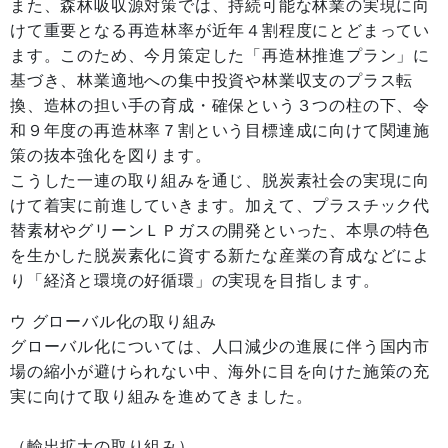
また、森林吸収源対策では、持続可能な林業の実現に向
けて重要となる再造林率が近年４割程度にとどまってい
ます。このため、今月策定した「再造林推進プラン」に
基づき、林業適地への集中投資や林業収支のプラス転
換、造林の担い手の育成・確保という３つの柱の下、令
和９年度の再造林率７割という目標達成に向けて関連施
策の抜本強化を図ります。
こうした一連の取り組みを通じ、脱炭素社会の実現に向
けて着実に前進していきます。加えて、プラスチック代
替素材やグリーンＬＰガスの開発といった、本県の特色
を生かした脱炭素化に資する新たな産業の育成などによ
り「経済と環境の好循環」の実現を目指します。
ウ グローバル化の取り組み
グローバル化については、人口減少の進展に伴う国内市
場の縮小が避けられない中、海外に目を向けた施策の充
実に向けて取り組みを進めてきました。
（輸出拡大の取り組み）