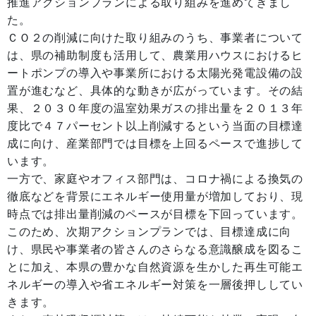
推進アクションプランによる取り組みを進めてきまし
た。
ＣＯ２の削減に向けた取り組みのうち、事業者について
は、県の補助制度も活用して、農業用ハウスにおけるヒ
ートポンプの導入や事業所における太陽光発電設備の設
置が進むなど、具体的な動きが広がっています。その結
果、２０３０年度の温室効果ガスの排出量を２０１３年
度比で４７パーセント以上削減するという当面の目標達
成に向け、産業部門では目標を上回るペースで進捗して
います。
一方で、家庭やオフィス部門は、コロナ禍による換気の
徹底などを背景にエネルギー使用量が増加しており、現
時点では排出量削減のペースが目標を下回っています。
このため、次期アクションプランでは、目標達成に向
け、県民や事業者の皆さんのさらなる意識醸成を図るこ
とに加え、本県の豊かな自然資源を生かした再生可能エ
ネルギーの導入や省エネルギー対策を一層後押ししてい
きます。