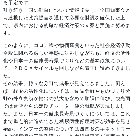
る予定です。
引き続き、国の動向について情報収集し、全国知事会と
も連携した政策提言を通じて必要な財源を確保した上
で、県内における的確な経済対策の立案と実施に努めま
す。
このように、コロナ禍や物価高騰といった社会経済活動
全般に関わる厳しい事態に対処しながらも、経済の活性
化や日本一の健康長寿県づくりなどの基本政策につい
て、ＰＤＣＡサイクルを回しながら着実に進めてきまし
た。
その結果、様々な分野で成果が見えてきました。例え
ば、経済の活性化については、食品分野やものづくり分
野の外商実績が輸出の拡大を含めて順調に伸び、観光面
では台湾からの定期チャーター便の就航が実現しまし
た。また、日本一の健康長寿県づくりについては、これ
まで重点的に進めてきた糖尿病性腎症対策が効果を見せ
始め、インフラの整備については四国８の字ネットワー