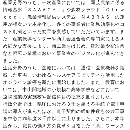
産業分野のうち、一次産業においては、園芸農業に係る
情報基盤「ＳＡＷＡＣＨＩ」や森林クラウド「Ｃｌｏｗ
ｏｏｄ」、漁業情報提供システム「ＮＡＢＲＡＳ」の運
用が相次いで本格化し、多くの事業者に業務効率化やコ
スト削減といった効果を実感していただいています。ま
た、産業振興センターや商工会連合会の専門家によるき
め細かな支援により、商工業をはじめ、建設業や宿泊業
など幅広い業種において事業者のデジタル化が進んでき
ました。
生活分野のうち、医療においては、通信・医療機器を搭
載した車両、いわゆるヘルスケアモビリティを活用した
オンライン診療を新たに開始しました。また、教育にお
いては、中山間地域の小規模な高等学校などにおいて、
遠隔授業の実施校や配信科目の拡充を図りました。
行政分野では、県庁における３千を超える手続で電子申
請の導入が進んだほか、電子契約の締結件数も公共工事
を中心に昨年度３千件以上に上りました。さらに、本年
度から、職員の働き方の変革を目指した「県庁ワークス