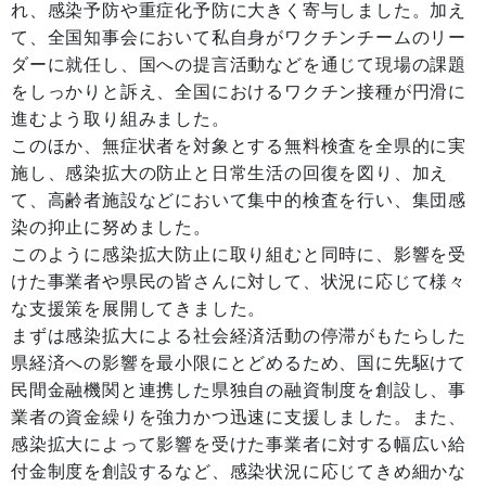
れ、感染予防や重症化予防に大きく寄与しました。加え
て、全国知事会において私自身がワクチンチームのリー
ダーに就任し、国への提言活動などを通じて現場の課題
をしっかりと訴え、全国におけるワクチン接種が円滑に
進むよう取り組みました。
このほか、無症状者を対象とする無料検査を全県的に実
施し、感染拡大の防止と日常生活の回復を図り、加え
て、高齢者施設などにおいて集中的検査を行い、集団感
染の抑止に努めました。
このように感染拡大防止に取り組むと同時に、影響を受
けた事業者や県民の皆さんに対して、状況に応じて様々
な支援策を展開してきました。
まずは感染拡大による社会経済活動の停滞がもたらした
県経済への影響を最小限にとどめるため、国に先駆けて
民間金融機関と連携した県独自の融資制度を創設し、事
業者の資金繰りを強力かつ迅速に支援しました。また、
感染拡大によって影響を受けた事業者に対する幅広い給
付金制度を創設するなど、感染状況に応じてきめ細かな