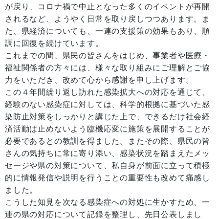
が戻り、コロナ禍で中止となった多くのイベントが再開
されるなど、ようやく日常を取り戻しつつあります。ま
た、県経済についても、一連の支援策の効果もあり、順
調に回復を続けています。
これまでの間、県民の皆さんをはじめ、事業者や医療・
福祉関係者の方々には、様々な取り組みにご理解とご協
力をいただき、改めて心から感謝を申し上げます。
この４年間繰り返し訪れた感染拡大への対応を通じて、
経験のない感染症に対しては、科学的根拠に基づいた感
染防止対策をしっかりと講じた上で、できるだけ社会経
済活動は止めないよう臨機応変に施策を展開することが
必要であるとの教訓を得ました。またその際、県民の皆
さんの気持ちに常に寄り添い、感染状況を踏まえたメッ
セージや県の対策について、私自身が前面に立って積極
的に情報発信や説明を行うことの重要性も改めて痛感し
ました。
こうした知見を次なる感染症への対処に生かすため、一
連の県の対応について記録を整理し、先日公表しまし