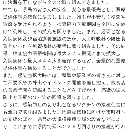
に決断を下しながら全力で取り組んできました。
中でも、県民の皆さんの安全、安心を最優先とし、医療
提供体制の確保に尽力しました。誰もが不安なく検査や
診療を受けられるよう、検査協力医療機関を全国に先駆
けて公表し、その拡充を図りました。また、必要となる
入院病床及び宿泊療養施設のほか、人工呼吸器や陰圧装
置といった医療資機材の整備に取り組みました。その結
果、検査協力医療機関は最大２７５機関にまで拡大し、
入院病床も最大４４４床を確保するなど、全県的な医療
提供体制を構築することができました。
また、感染急拡大時には、県民や事業者の皆さんに対し
て不要不急の外出やイベントの開催を差し控え、飲食店
の営業時間を短縮することなどを呼びかけ、感染の拡大
防止と医療のひっ迫の回避を図りました。
さらに、感染防止の切り札となるワクチンの接種促進に
も全力で取り組みました。円滑な接種に向けた市町村へ
の支援のほか、県営の大規模接種会場の設置などによ
り、これまでに県内で延べ２２６万回余りの接種が行わ