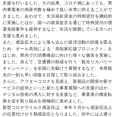
支援を行いました。その結果、コロナ禍にあっても、県
内事業者の倒産件数を極めて低い水準に抑えることがで
きました。あわせて、生活福祉資金の特例貸付を継続的
に実施したほか、国への政策提言を通じて特例貸付の償
還免除要件を緩和するなど、生活が困窮している方への
支援も進めました。
また、感染拡大により落ち込んだ経済活動の回復を図る
ため、オール高知による「高知家応援プロジェクト」を
はじめ、県内での消費喚起に向けた様々な施策を実施し
ました。加えて、交通費の助成を行う「観光リカバリー
キャンペーン」を全国に先駆けて展開するなど、本県観
光の一刻も早い回復を目指して取り組みました。
さらに、アフターコロナを見据え、新製品の開発や新サ
ービスの提供といった新たな事業展開への支援のほか、
デジタル技術の導入に対する支援など、事業者の構造転
換を促す取り組みを積極的に進めました。
新型コロナウイルス感染症は、本年５月から感染症法上
の位置付けが５類感染症となりました。街中には人通り