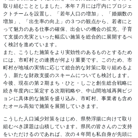
取り組むこととしました。本年７月には庁内にプロジェ
クトチームを設置し、「若年人口の増加」、「婚姻数の
増加」、「出生率の向上」の３つの観点から、若者にと
って魅力のある仕事の確保、出会いの機会の拡充、子育
て支援の充実といった幅広い施策を総合的に展開するべ
く検討を進めています。
また、こうした施策をより実効性のあるものとするため
には、市町村との連携が何より重要です。このため、市
町村が地域の実情に応じて総合的な対策に取り組めるよ
う、新たな財政支援のスキームについても検討します。
今後、現在の第２期まち・ひと・しごと創生総合戦略に
続き年度内に策定する次期戦略や、中山間地域再興ビジ
ョンに具体的な施策を盛り込み、市町村、事業者も含め
たオール高知で施策を展開していきます。
こうした人口減少対策をはじめ、県勢浮揚に向けて取り
組むべき課題は山積しています。県民の皆さんのご支持
をいただけるのであれば、次の４年間も私自身が先頭に