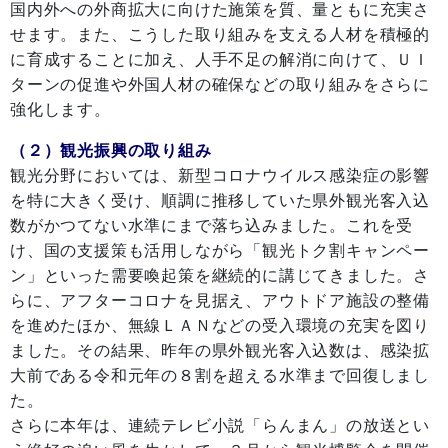
国内外への外商拡大に向けた施策を質、量ともに充実さ
せます。また、こうした取り組みを支える人材を積極的
に育成することに加え、人手不足の解消に向けて、ＵＩ
ターンの促進や外国人材の確保などの取り組みをさらに
強化します。
（２）観光振興の取り組み
観光分野においては、新型コロナウイルス感染症の影響
を特に大きく受け、順調に推移していた県外観光客入込
数がかつてない水準にまで落ち込みました。これを受
け、国の支援策も活用しながら「観光トク割キャンペー
ン」といった需要喚起策を継続的に講じてきました。さ
らに、アフターコロナを見据え、アウトドア施設の整備
を進めたほか、無線ＬＡＮなどの受入環境の充実を図り
ました。その結果、昨年の県外観光客入込数は、感染拡
大前である令和元年の８割を超える水準まで回復しまし
た。
さらに本年は、連続テレビ小説「らんまん」の放送とい