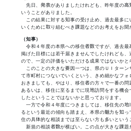
先日、発表がありましたけれども、昨年度の高
いうことがありました。
この結果に対する知事の受け止め、過去最多に
いくために取り組むべき課題などのお考えをお聞
（知事）
令和４年度の本県への移住者数ですが、過去最高
掲げた目標には若干届きませんでしたけれども、
ので、一定の評価をいただける成果ではないかと
このことの大きな要因一つは、県のＵＩターン
て市町村につないでいくという、きめ細かなフォ
おきましても、やはり、移住者の方々で一番の問
あるいは、移住に至るまでに現地訪問をする機会
したということではないかと思っております。
一方で令和４年度につきましては、移住先の地
るという最近の傾向も踏まえ、本県の魅力を知っ
住の具体的な相談までは至らない方も多いという
新規の相談者数が横ばい。この点が大きな課題