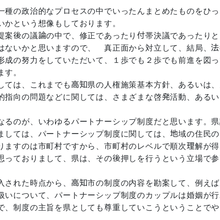
一種の政治的なプロセスの中でいったんまとめたものをひっ
いかという想像もしております。
提案後の議論の中で、修正であったり付帯決議であったりと
はないかと思いますので、 真正面から対立して、結局、法
形成の努力をしていただいて、１歩でも２歩でも前進を図っ
ます。
しては、これまでも高知県の人権施策基本方針、あるいは、
的指向の問題などに関しては、さまざまな啓発活動、あるい
なるのが、いわゆるパートナーシップ制度だと思います。県
ましては、パートナーシップ制度に関しては、地域の住民の
りますのは市町村ですから、市町村のレベルで順次理解が得
思っておりまして、県は、その後押しを行うという立場で参
。
入された時点から、高知市の制度の内容を勘案して、例えば
扱いについて、パートナーシップ制度のカップルは婚姻が行
で、制度の主旨を県としても尊重していこうということでや