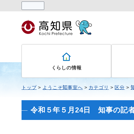
読み上げる
くらしの情報
トップ
ようこそ知事室へ
カテゴリ
区分
令和５年５月24日 知事の記