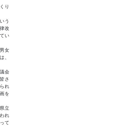
くり
いう
律改
てい
男女
は、
議会
皆さ
られ
画を
県立
われ
って