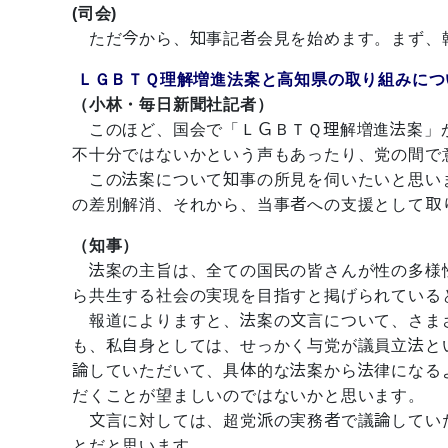
(司会)
ただ今から、知事記者会見を始めます。まず、
ＬＧＢＴＱ理解増進法案と高知県の取り組みにつ
（小林・毎日新聞社記者）
このほど、国会で「ＬＧＢＴＱ理解増進法案」
不十分ではないかという声もあったり、党の間で
この法案について知事の所見を伺いたいと思い
の差別解消、それから、当事者への支援として取
（知事）
法案の主旨は、全ての国民の皆さんが性の多様
ら共生する社会の実現を目指すと掲げられている
報道によりますと、法案の文言について、さま
も、私自身としては、せっかく与党が議員立法と
論していただいて、具体的な法案から法律になる
だくことが望ましいのではないかと思います。
文言に対しては、超党派の実務者で議論してい
とだと思います。