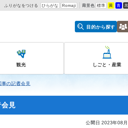
ふりがなをつける
ひらがな
Romaji
背景色
標準
黄
青
目的から探す
観光
しごと・産業
知事の記者会見
者会見
公開日 2023年08月