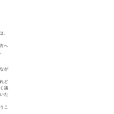
は、
方へ
。
なが
れど
く議
いた
うこ