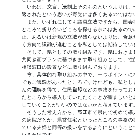
いわば、文言、法制上そのものというよりは、
返されたという思いが野党には多くあるのではな
また、いずれにしても議員立法ですから、国会
ところで折り合いどころを探せる余地はあるので
正、あるいは新規の立法が残らないよりは、合意
く方向で議論が進むことを私としては期待してい
そして、県としての取り組みです。県におきま
共同参画プランに基づきます取り組みとして、性
相談窓口の設置などに取り組んでおります。
今、具体的な取り組みの中で、一つポイントに
でもご議論があったところですけれども、私とし
んの理解を得て、住民登録などの事務を行ってお
たところから導入していただくことが望ましいと
していくことがいいのではないかと考えています
そうした考え方から、高知市で県内で初めて導
の病院だとか、県営住宅といったところの事務の
ている夫婦と同等の扱いをするようにということ
いるわけです。