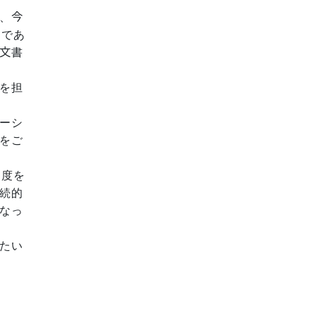
、今
ィであ
文書
を担
ーシ
をご
制度を
続的
なっ
たい