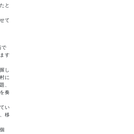
たと
せて
画で
ます
握し
村に
題、
を奏
てい
、移
個