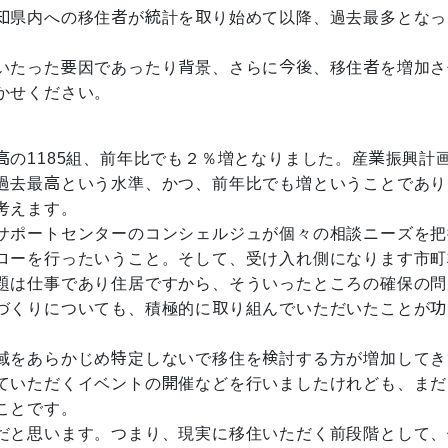
知県内への移住者が統計を取り始めて以降、過去最多となっ
いたった要因であったり背景、さらに今後、移住者を増加さ
かせください。
の1185組、前年比でも２％増となりました。産業振興計
過去最高という水準、かつ、前年比でも増ということであり
考えます。
サポートセンターのコンシェルジュが個々の相談ニーズを把
ローを行ったいうこと。そして、受け入れ側になります市町
題は仕事であり住居ですから、そういったところの確保の問
づくりについても、積極的に取り組んでいただいたことが功
域をあらかじめ特定しないで移住を検討する方が増加してき
ていただくイベントの開催などを行いましたけれども、まだ
ことです。
だと思います。つまり、現実に移住いただく前段階として、