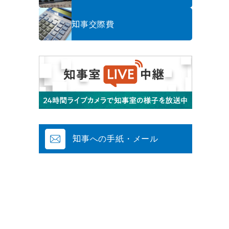
知事交際費
知事への手紙・メール