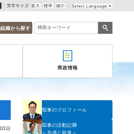
黒
文字サイズ
拡大
標準
縮小
Select Language
▼
組織から探す
県政情報
知事のプロフィール
知事の活動記録
03日
～共感と前進～