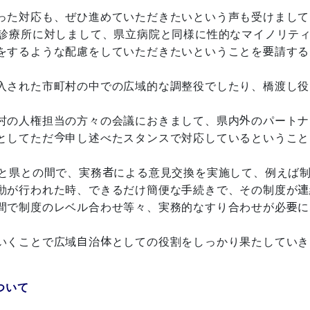
った対応も、ぜひ進めていただきたいという声も受けまして
、診療所に対しまして、県立病院と同様に性的なマイノリテ
をするような配慮をしていただきたいということを要請する
入された市町村の中での広域的な調整役でしたり、橋渡し役
。
村の人権担当の方々の会議におきまして、県内外のパートナ
としてただ今申し述べたスタンスで対応しているということ
と県との間で、実務者による意見交換を実施して、例えば
動が行われた時、できるだけ簡便な手続きで、その制度が連
間で制度のレベル合わせ等々、実務的なすり合わせが必要に
いくことで広域自治体としての役割をしっかり果たしていき
ついて