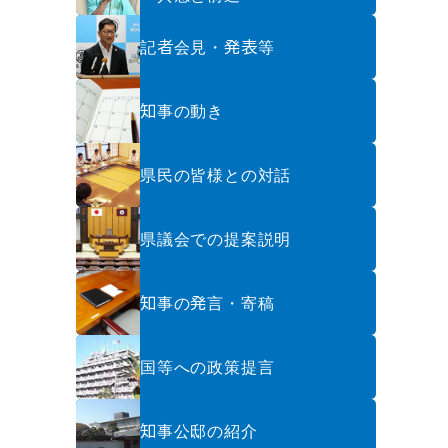
記者会見・発表等
知事の動き
県民の皆様との対話
県議会での提案説明
知事の発言・寄稿
国等への政策提言
知事公邸の紹介