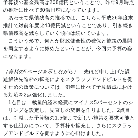
予算後の基金残高は208億円ということで、昨年9月時点
の推計に比べて30億円増になっています。
あわせて県債残高の推移では、こちらも平成26年度末
推計で対前年度比43億円減ということであり、引き続き
県債残高を減らしていく傾向は続いています。
こういう形で、何とか財政健全性の確保と施策の展開
を両立するように努めたということが、今回の予算の姿
になります。
（資料の5ページを示しながら）
先ほど申し上げた課
題解決先進枠の拡充によるスクラップアンドビルドを促
すための政策については、例年に比べて予算編成におけ
る対応を2点強化しました。
1点目は、裁量的経常経費にマイナス5パーセントのシ
ーリングを設定し、見直しの契機を作りました。2点目
は、削減した予算額の1.5倍まで新しい施策を要求可能と
する仕組みについて、予算枠を拡充し、さらにスクラッ
プアンドビルドを促すように心掛けました。