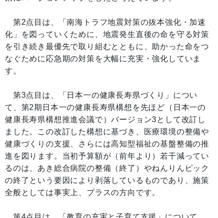
第2点目は、「南海トラフ地震対策の抜本強化・加速
化」を図っていくために、地震発生直後の命を守る対策
を引き続き最優先で取り組むとともに、助かった命をつ
なぐために応急期の対策を大幅に充実・強化していま
す。
第3点目は、「日本一の健康長寿県づくり」につい
て、第2期日本一の健康長寿県構想を先ほど（日本一の
健康長寿県構想推進会議で）バージョン3として改訂し
ました。この改訂した構想に基づき、医療環境の整備や
健康づくりの支援、さらには高知型福祉の基盤整備の推
進を図ります。当初予算額が（前年より）若干減ってい
るのは、あき総合病院の整備（終了）やねんりんピック
の終了という要因により剥落しているものであり、施策
全般としては事実上、プラスの方向です。
第4点目は、「教育の充実と子育て支援」について、