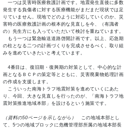
一つは災害時医療救護計画です。地震発生直後に多数
発生する負傷者に対する医療機能がまだまだ現状では足
りていません。現地でどのように対応していくのか、災
害時の医療救護計画の根本的な見直しを今、（有識者
の）先生方にも入っていただいて検討を重ねています。
もう一つは緊急輸送道路啓開計画です。以上、応急期
の柱となる二つの計画づくりを完成させるべく、取り組
みを進めていきたいと考えています。
4番目は、復旧期・復興期の対策として、中心的な計
画となるＢＣＰの策定等とともに、災害廃棄物処理計画
の作成を支援します。
こういった南海トラフ地震対策を進めていくにあた
り、今回、大きな見直しを行ったのが、「南海トラフ地
震対策推進地域本部」を設けるという施策です。
（資料の50ページを示しながら）
この地域本部とし
て、5つの地域ブロックに危機管理部所属の地域本部長