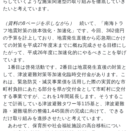
らしていくような施策関連型の取り組みを徹底していき
たいと考えています。
（資料の8ページを示しながら）
続いて、「南海トラ
フ地震対策の抜本強化・加速化」です。今回、362億円
の予算を計上しており、地震発生直後から応急期にかけ
ての対策を平成27年度末までに概ね完成させる目標にし
たがって、平成26年度に加速化的にやるべきことを挙げ
ています。
1番目は啓発活動です。2番目は地震発生直後の対策と
して、津波避難対策等加速化臨時交付金があります。こ
れは、緊急防災・減災事業債を活用した際の実質的な市
町村負担にあたる部分を県が交付金として市町村に交付
する事業ですが、これを1年間延長します。そうするこ
とで計画している津波避難タワー等115基と、津波避難
路・避難場所の整備1,445箇所の完成に向けて、できる
だけ取り組みを進捗させたいと考えています。
あわせて、保育所や社会福祉施設の高台移転につい