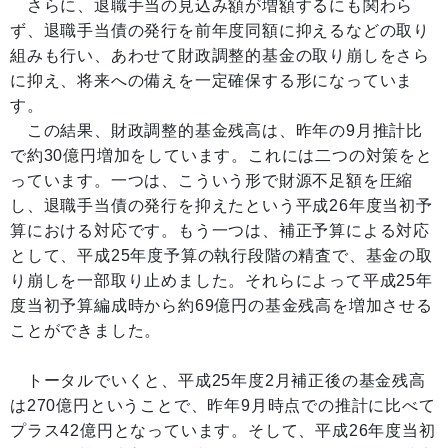
さらに、退職手当の見込み額が増額するにも関わら
ず、退職手当債の発行を前年度同額に抑えるなどの取り
組みも行い、あわせて財政調整的基金の取り崩しをさら
に抑え、将来への備えを一定確保する形になっていま
す。
この結果、財政調整的基金残高は、昨年の9月推計比
で約30億円増加をしています。これには二つの対策をと
っています。一つは、こういう形で財源不足額を圧縮
し、退職手当債の発行を抑えたという平成26年度当初予
算における対応です。もう一つは、補正予算による対応
として、平成25年度予算の執行段階の精査で、基金の取
り崩しを一部取り止めました。それらによって平成25年
度当初予算編成時から約69億円の基金残高を増加させる
ことができました。
トータルでいくと、平成25年度2月補正後の基金残高
は270億円ということで、昨年9月時点での推計に比べて
プラス42億円となっています。そして、平成26年度当初