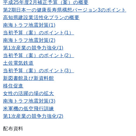
平成25年度2月補正予算（案）の概要
第2期日本一の健康長寿県構想バージョン3のポイント
高知県建設業活性化プランの概要
南海トラフ地震対策(1)
当初予算（案）のポイント(1）
南海トラフ地震対策(2)
第1次産業の競争力強化(1)
当初予算（案）のポイント(2）
土佐電気鉄道
当初予算（案）のポイント(3）
新図書館及び新資料館
移住促進
女性の活躍の場の拡大
南海トラフ地震対策(3)
米軍機の低空飛行訓練
第1次産業の競争力強化(2)
配布資料