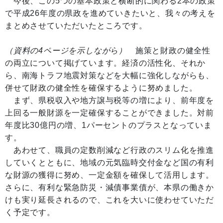
今後、この5つの基本政策と横断的に関わる2本の政策
で平成26年度の県政を進めていきたいと、我々の考えを
まとめさせていただいたところです。
（資料の4ページを示しながら）
施策と財政の健全性
の両立について掲げています。経済の活性化、それか
ら、南海トラフ地震対策などを大幅に強化しながらも、
併せて財政の健全性を確保するように努めました。
まず、県税収入や地方譲与税等の増により、前年度を
上回る一般財源を一定確保することができました。対前
年度比30億円の増、1パーセントのプラスとなっていま
す。
あわせて、職員の定数削減など行政のスリム化を推進
していくとともに、地域の元気臨時交付金など国の有利
な財源の獲得に努め、一定金額を確保して活用します。
さらに、有利な緊急防災・減債事業債が、本県の働きか
けも実り延長されるので、これを大いに使わせていただ
く予定です。