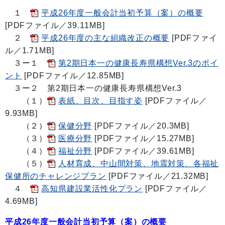
１
平成26年度一般会計当初予算（案）の概要
[PDFファイル／39.11MB]
２
平成26年度の主な組織改正の概要
[PDFファイ
ル／1.71MB]
３ー１
第2期日本一の健康長寿県構想Ver.3のポイ
ント
[PDFファイル／12.85MB]
３ー２ 第2期日本一の健康長寿県構想Ver.3
（１）
表紙、目次、目指す姿
[PDFファイル／
9.93MB]
（２）
保健分野
[PDFファイル／20.3MB]
（３）
医療分野
[PDFファイル／15.27MB]
（４）
福祉分野
[PDFファイル／39.61MB]
（５）
人材育成、中山間対策、地震対策、各福祉
保健所のチャレンジプラン
[PDFファイル／21.32MB]
４
高知県建設業活性化プラン
[PDFファイル／
4.69MB]
平成26年度一般会計当初予算（案）の概要