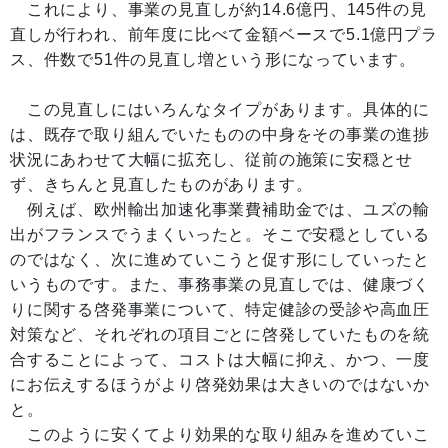
これにより、事業の見直しが約14.6億円、145件の見
直しが行われ、前年度に比べて金額ベースで5.1億円プラ
ス、件数で51件の見直し増という形になっています。
この見直しにはいろんなタイプがあります。具体的に
は、既存で取り組んでいたものの中身をその事業の進捗
状況にあわせて大幅に拡充し、従前の施策に安穏とせ
ず、きちんと見直したものがあります。
例えば、欧州輸出加速化事業費補助金では、ユズの輸
出がフランスでうまくいったと。そこで安穏としている
のではなく、次に進めていこうと促す形にしていったと
いうものです。また、事務事業の見直しでは、健康づく
りに関する啓発事業について、特定健診の受診や高血圧
対策など、それぞれの項目ごとに啓発していたものを統
合することによって、コストは大幅に抑え、かつ、一度
にお伝えするほうがより啓発効果は大きいのではないか
と。
このように安くてより効果的な取り組みを進めていこ