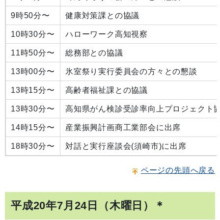
9時50分〜
健康対策課との協議
10時30分〜
ハローワーク高知視察
11時50分〜
総務部との協議
13時00分〜
氷室祭り実行委員会の方々との懇談
13時15分〜
高齢者福祉課との協議
13時30分〜
高知県がん検診受診率向上プロジェクト
14時15分〜
産業振興計画商工業部会に出席
18時30分〜
対話と実行座談会(須崎市)に出席
ページの先頭へ戻る
平成20年7月24日（木曜日）＊