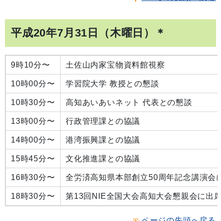
平成20年7月31日（木曜日）＊
9時10分〜
土佐山内家宝物資料館視察
10時00分〜
学習院大学 教授との懇談
10時30分〜
高知あいあいネット 代表との懇談
13時00分〜
行政管理課との協議
14時00分〜
港湾振興課との協議
15時45分〜
文化推進課との協議
16時30分〜
全労済高知県本部創立50周年記念講演会
18時30分〜
第13回NIE全国大会高知大会懇親会に出
ページの先頭へ戻る