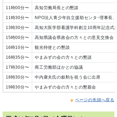
11時00分〜
高知労働局長との懇談
11時30分〜
NPO法人青少年自立援助センタｰ理事長
13時30分〜
高知大医学部看護学科創立10周年記念式
15時00分〜
高知県議会県政会の方々との意見交換会
16時10分〜
観光特使との懇談
16時35分〜
やまみずの会の方々との懇談
17時30分〜
商工労働部ほかとの協議
18時30分〜
中内康夫氏の叙勲を祝う会に出席
19時30分〜
やまみずの会の方々との懇親会
ページの先頭へ戻る