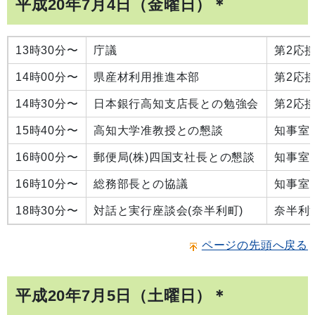
平成20年7月4日（金曜日）＊
13時30分〜
庁議
第2応
14時00分〜
県産材利用推進本部
第2応
14時30分〜
日本銀行高知支店長との勉強会
第2応
15時40分〜
高知大学准教授との懇談
知事室
16時00分〜
郵便局(株)四国支社長との懇談
知事室
16時10分〜
総務部長との協議
知事室
18時30分〜
対話と実行座談会(奈半利町)
奈半利
ページの先頭へ戻る
平成20年7月5日（土曜日）＊