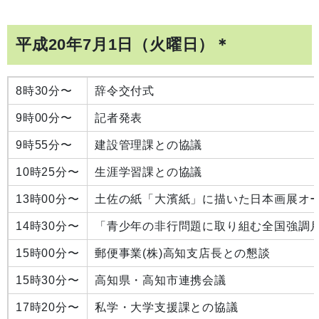
平成20年7月1日（火曜日）＊
8時30分〜
辞令交付式
9時00分〜
記者発表
9時55分〜
建設管理課との協議
10時25分〜
生涯学習課との協議
13時00分〜
土佐の紙「大濱紙」に描いた日本画展オ
14時30分〜
「青少年の非行問題に取り組む全国強調月
15時00分〜
郵便事業(株)高知支店長との懇談
15時30分〜
高知県・高知市連携会議
17時20分〜
私学・大学支援課との協議