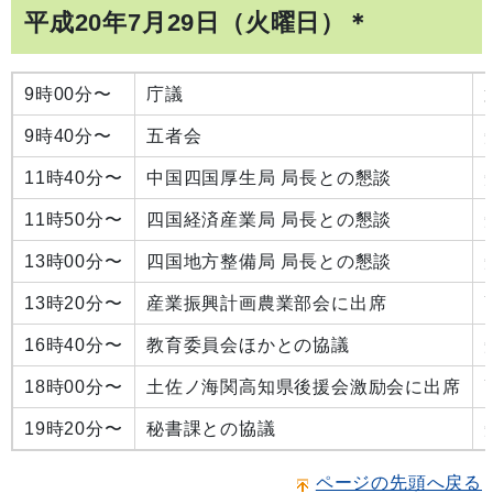
平成20年7月29日（火曜日）＊
9時00分〜
庁議
9時40分〜
五者会
11時40分〜
中国四国厚生局 局長との懇談
11時50分〜
四国経済産業局 局長との懇談
13時00分〜
四国地方整備局 局長との懇談
13時20分〜
産業振興計画農業部会に出席
16時40分〜
教育委員会ほかとの協議
18時00分〜
土佐ノ海関高知県後援会激励会に出席
19時20分〜
秘書課との協議
ページの先頭へ戻る