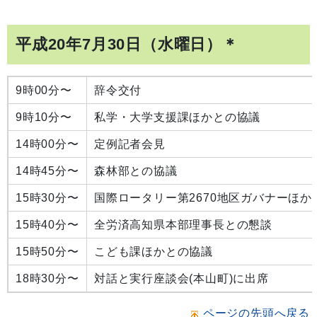
平成20年7月30日（水曜日）＊
9時00分〜
辞令交付
9時10分〜
私学・大学支援課ほかとの協議
14時00分〜
定例記者会見
14時45分〜
森林部との協議
15時30分〜
国際ロータリー第2670地区ガバナーほか
15時40分〜
全労済高知県本部理事長との懇談
15時50分〜
こども課ほかとの協議
18時30分〜
対話と実行座談会(本山町)に出席
ページの先頭へ戻る