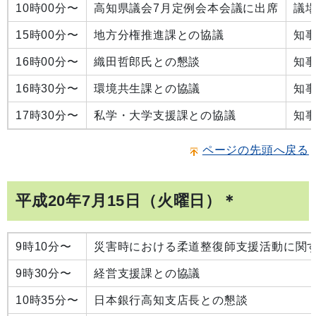
10時00分〜
高知県議会7月定例会本会議に出席
議
15時00分〜
地方分権推進課との協議
知
16時00分〜
織田哲郎氏との懇談
知
16時30分〜
環境共生課との協議
知
17時30分〜
私学・大学支援課との協議
知
ページの先頭へ戻る
平成20年7月15日（火曜日）＊
9時10分〜
災害時における柔道整復師支援活動に関
9時30分〜
経営支援課との協議
10時35分〜
日本銀行高知支店長との懇談