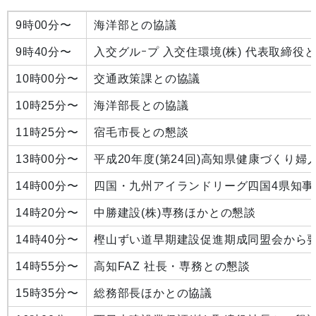
9時00分〜
海洋部との協議
9時40分〜
入交グルｰプ 入交住環境(株) 代表取締役
10時00分〜
交通政策課との協議
10時25分〜
海洋部長との協議
11時25分〜
宿毛市長との懇談
13時00分〜
平成20年度(第24回)高知県健康づくり婦
14時00分〜
四国・九州アイランドリーグ四国4県知事
14時20分〜
中勝建設(株)専務ほかとの懇談
14時40分〜
樫山ずい道早期建設促進期成同盟会から
14時55分〜
高知FAZ 社長・専務との懇談
15時35分〜
総務部長ほかとの協議