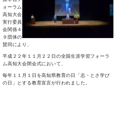
ォーラム
高知大会
実行委員
会関係４
９団体の
賛同により、
平成２２年１１月２２日の全国生涯学習フォーラ
ム高知大会閉会式において、
毎年１１月１日を高知県教育の日「志・とさ学び
の日」とする教育宣言が行われました。