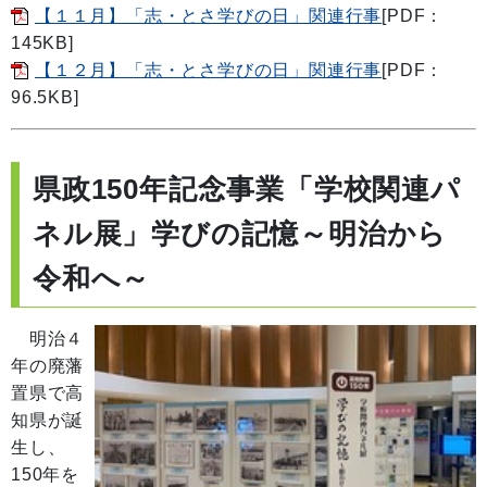
【１１月】「志・とさ学びの日」関連行事
[PDF：
145KB]
【１２月】「志・とさ学びの日」関連行事
[PDF：
96.5KB]
県政150年記念事業「学校関連パ
ネル展」学びの記憶～明治から
令和へ～
明治４
年の廃藩
置県で高
知県が誕
生し、
150年を