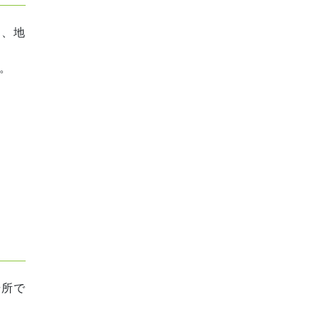
き、地
。
場所で