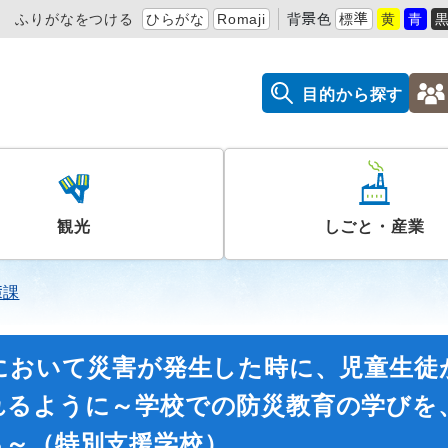
ふりがなをつける
ひらがな
Romaji
背景色
標準
黄
青
目的から探す
観光
しごと・産業
策課
において災害が発生した時に、児童生徒
れるように～学校での防災教育の学びを
る～（特別支援学校）