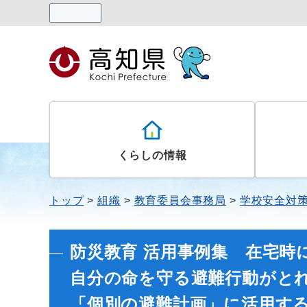
読み上げる
くらしの情報
トップ
組織
教育委員会事務局
学校安全対
防災教育 活用事例集 在宅時
自分の命を守る避難行動がと
「個別の避難計画」に活用す