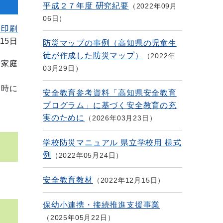
平成２７年度 研究紀要
2022年09月
06日
を印刷
15日
防災マップの事例（高知県の児童生
徒が作成した防災マップ）
2022年
や家庭
03月29日
た時に
安全教育参考資料「高知県安全教育
プログラム」に基づく安全教育の充
実のために
2026年03月23日
学校防災マニュアル 県立学校用 様式
例
2022年05月24日
安全教育教材
2022年12月15日
保幼小連携・接続推進支援事業
2025年05月22日