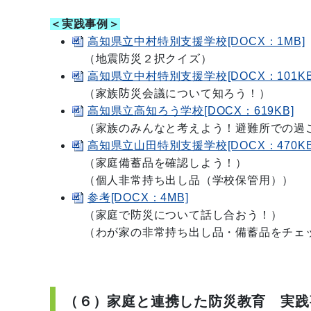
＜実践事例＞
高知県立中村特別支援学校[DOCX：1MB]
（地震防災２択クイズ）
高知県立中村特別支援学校[DOCX：101KB
（家族防災会議について知ろう！）
高知県立高知ろう学校[DOCX：619KB]
（家族のみんなと考えよう！避難所での過
高知県立山田特別支援学校[DOCX：470KB
（家庭備蓄品を確認しよう！）
（個人非常持ち出し品（学校保管用））
参考[DOCX：4MB]
（家庭で防災について話し合おう！）
（わが家の非常持ち出し品・備蓄品をチェ
（６）家庭と連携した防災教育 実践