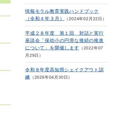
情報モラル教育実践ハンドブック
（令和４年３月）
2024年02月22日
平成２８年度 第１回 対話と実行
座談会「保幼小の円滑な接続の推進
について」を開催します
2022年07
月29日
令和８年度高知県シェイクアウト訓
練
2026年04月30日