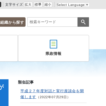
黒
文字サイズ
拡大
標準
縮小
Select Language
▼
組織から探す
県政情報
類似記事
が
平成２７年度対話と実行座談会を開
、
催します
2022年07月29日