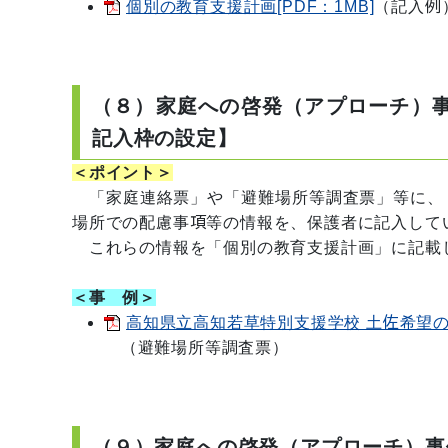
個別の教育支援計画[PDF：1MB]
（記入例
（８）家庭への啓発（アプローチ）
記入枠の設定】
＜ポイント＞
「家庭連絡票」や「避難場所等調査票」等に、「
場所での配慮事項等の情報を、保護者に記入して
これらの情報を「個別の教育支援計画」に記載
＜事 例＞
高知県立高知若草特別支援学校 土佐希望の家
（避難場所等調査票）
（９）家庭への啓発（アプローチ）事