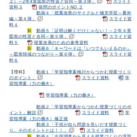
２）～2年4章図形の性質と合同～第３弾」
スライド
資料３
発問のポイントNO.２
動画４「授業改善のサイクルと補充学習～番外
編～第４弾」
スライド資
料４
新
動画５「証明は解くだけじゃない！～２年４章
図形の性質と合同～第５弾」
スライド資
料５
授業改善のための参考資料
新
動画６「キーワードは『いつでもいえるのか』
～図形領域のつながり～第６弾』
スライド資
料６
【
理科
】
動画１「学習指導案検討からつかむ授業づくり
のポイント」
スライド資料
学
習指導案（力の働き）
学習指導案（力の働き）
動画２「学習指導案からつかむ授業づくりのポ
イント」解説
スライド資料
学
習指導案（力の働き）修正後
動画３「子供が自ら問題を見いだす授業づく
り。そのポイントとは！！」
スライド資料
新
動画４「全国調査から見える授業づくりの課題