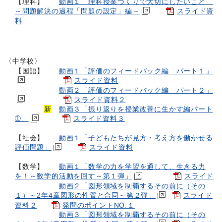
【理科】
動画１「理科授業づくりで大切にしたいこと
～問題解決の過程「問題の設定」編～
スライド資
料
〈中学校〉
【
国語
】
動画１「評価のフィードバック編 パート１」
スライド資料
動画２「評価のフィードバック編 パート２」
スライド資料２
新
動画３「振り返りを授業改善に生かす編パート
➀」
スライド資料３
【
社会
】
動画１「子どもたちが見方・考え方を働かせる
評価問題」
スライド資料
【
数学
】
動画１「数学の力を学習を通して、生きる力
を！～数学的活動を回す～第１弾」
スライド
動画２「図形領域を制覇するその前に（その
１）～2年4章図形の性質と合同～第２弾」
スライド
資料２
発問のポイントNO.１
動画３「図形領域を制覇するその前に（その