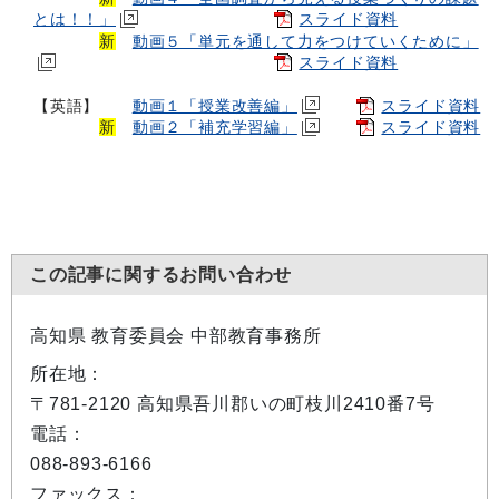
とは！！」
スライド資料
新
動画５「単元を通して力をつけていくために」
スライド資料
【
英語
】
動画１「授業改善編」
スライド資料
新
動画２「補充学習編」
スライド資料
この記事に関するお問い合わせ
高知県 教育委員会 中部教育事務所
所在地：
〒781-2120 高知県吾川郡いの町枝川2410番7号
電話：
088-893-6166
ファックス：