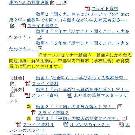
成のための授業改善
」
スライド資料
動画２「聞く力、さらにパワーアップのための
第２弾～他教科でも聞く力を鍛えながら学力補完も図る～」
スライド資料２
動画３「４年生『話すこと・聞くこと』～力を
ためそう～」
動画４「５年生『話すこと・聞くこと』～力を
ためそう～」
※オータムセミナー動画３、動画４にかかわる
問題用紙、解答用紙は、中部管内市町村（学校組合）教育委
員会に配付しております。
【社会】
動画１ [社会科らしい学びをつくる教材研究」
スライド資料
【算数】
動画１「わり算のひっ算の意外な落とし穴！」
スライド資料
わり算の筆算マスタープリ
ント
新
動画２「『平均』の意外な落とし穴！」
スライド資料２
新
動画３「『平均』の導入の授業アイデア」
スライド資料３
オレンジのイラスト
オ
レンジのスライド