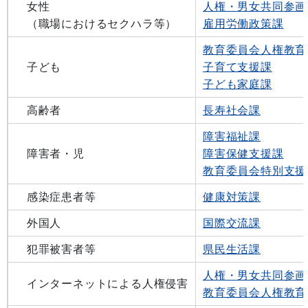
女性
人権・男女共同参画
（職場におけるセクハラ等）
雇用労働政策課
教育委員会人権教育
子ども
子育て支援課
子ども家庭課
高齢者
長寿社会課
障害福祉課
障害者・児
障害保健支援課
教育委員会特別支援
感染症患者等
健康対策課
外国人
国際交流課
犯罪被害者等
県民生活課
人権・男女共同参画
インターネットによる人権侵害
教育委員会人権教育