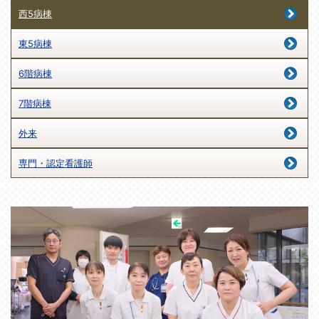
西5病棟
東5病棟
6階病棟
7階病棟
外来
専門・認定看護師