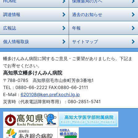
HOME
保険薬局の方へ
調達情報
過去のお知らせ
広報誌
年報
個人情報取扱
サイトマップ
幡多けんみん病院に関するご意見・ご要望がありましたら、下記ま
でお寄せください。
高知県立幡多けんみん病院
〒788-0785 高知県宿毛市山奈町芳奈3番地1
TEL：0880-66-2222 FAX:0880-66-2111
E-Mail：
620108@ken.pref.kochi.lg.jp
災害時（代表電話障害時専用）：080-2851-5741