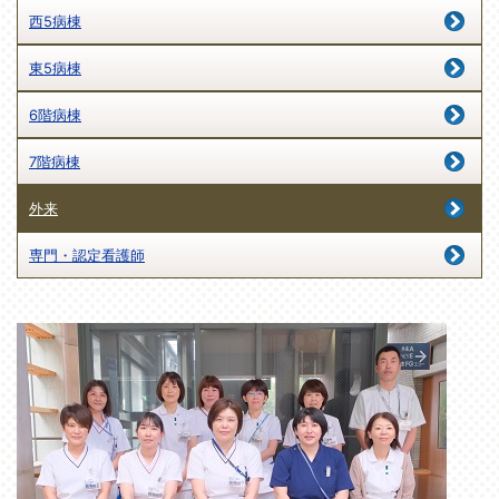
西5病棟
東5病棟
6階病棟
7階病棟
外来
専門・認定看護師