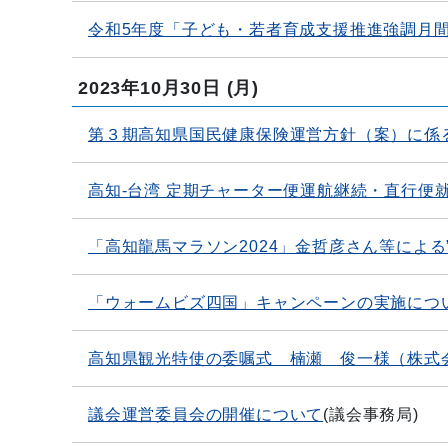
令和5年度「子ども・若者育成支援推進強調月
2023年10月30日
(月)
第３期高知県国民健康保険運営方針（案）に係
高知-台湾 定期チャーター便運航継続・直行便
「高知龍馬マラソン2024」金哲彦さん等による
「ウォームビズ四国」キャンペーンの実施につ
高知県観光特使の委嘱式 楠瀬 俊一様（株式
議会運営委員会の開催について
(
議会事務局
)