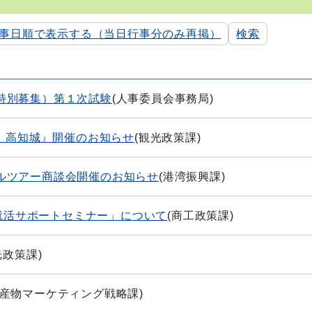
事日順で表示する（当日行事分のみ再掲）
検索
特別募集）第１次試験
(
人事委員会事務局
)
り 高知城』開催のお知らせ
(
観光政策課
)
ルツアー商談会開催のお知らせ
(
港湾振興課
)
の就活サポートセミナー」について
(
商工政策課
)
光政策課
)
産物マーケティング戦略課
)