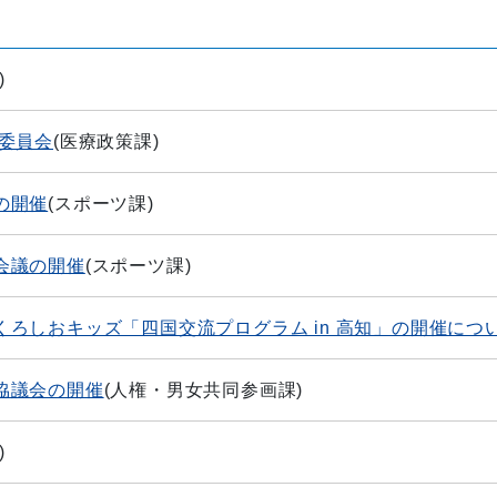
)
委員会
(
医療政策課
)
の開催
(
スポーツ課
)
会議の開催
(
スポーツ課
)
ろしおキッズ「四国交流プログラム in 高知」の開催につ
協議会の開催
(
人権・男女共同参画課
)
)