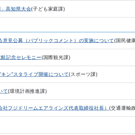
間」高知県大会
(
子ども家庭課
)
る意見公募（パブリックコメント）の実施について
(
国民健
就航記念セレモニー
(
国際観光課
)
”キン”スタライブ開催について
(
スポーツ課
)
いて
(
環境計画推進課
)
会社フジドリームエアラインズ代表取締役社長）
(
交通運輸