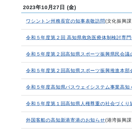
2023年10月27日
(金)
ワシントン州務長官の知事表敬訪問
(
文化振興課
令和５年度第２回 高知県救急医療体制検討専門
令和５年度第２回高知県スポーツ振興県民会議
令和５年度第２回高知県スポーツ振興推進本部
令和５年度高知県パスウェイシステム事業高知く
令和５年度第１回高知県人権尊重の社会づくり
外国客船の高知新港寄港のお知らせ
(
港湾振興課