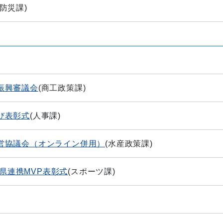
防災課
)
振興審議会
(
商工政策課
)
び表彰式
(
人事課
)
営協議会（オンライン併用）
(
水産政策課
)
４県連携MVP表彰式
(
スポーツ課
)