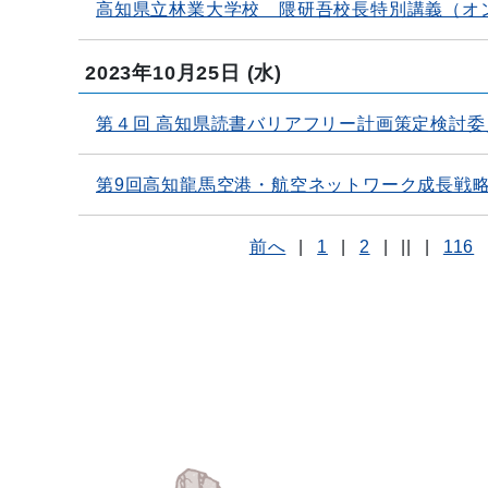
高知県立林業大学校 隈研吾校長特別講義（オ
2023年10月25日
(水)
第４回 高知県読書バリアフリー計画策定検討委
第9回高知龍馬空港・航空ネットワーク成長戦
前へ
|
1
|
2
|
||
|
116