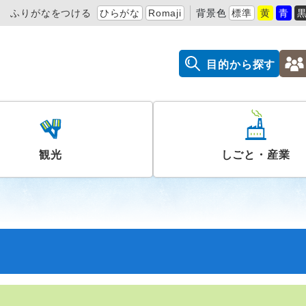
ふりがなをつける
ひらがな
Romaji
背景色
標準
黄
青
目的から探す
観光
しごと・産業