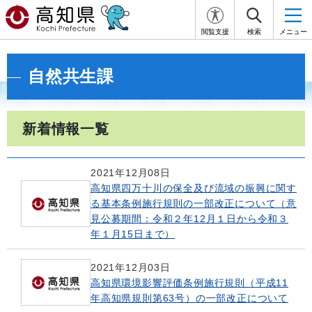
閲覧支援
検索
メニュー
自然共生課
新着情報一覧
2021年12月08日
高知県四万十川の保全及び流域の振興に関す
る基本条例施行規則の一部改正について（意
見公募期間：令和２年12月１日から令和３
年１月15日まで）
2021年12月03日
高知県環境影響評価条例施行規則（平成11
年高知県規則第63号）の一部改正について