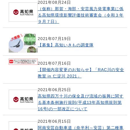
2021年08月24日
（仮称）那賀・海部・安芸風力発電事業に係
る高知県環境影響評価技術審査会（令和３年
９月７日）
2021年07月19日
【募集】高知いきもの調査隊
2021年07月16日
【開催内容変更のお知らせ】「RAC川の安全
教室 in 仁淀川 2021」
2021年06月25日
高知県四万十川の保全及び流域の振興に関す
る基本条例施行規則(平成13年高知県規則第
16号)の一部改正について
2021年06月15日
阿南安芸自動車道（奈半利～安芸）第二種事