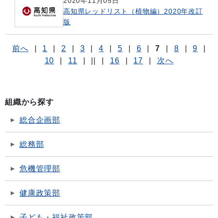
2020年11月05日
高知県レッドリスト（植物編）2020年改訂
版
前へ
|
1
|
2
|
3
|
4
|
5
|
6
|
7
|
8
|
9
|
10
|
11
|
||
|
16
|
17
|
次へ
組織から探す
総合企画部
総務部
危機管理部
健康政策部
子ども・福祉政策部