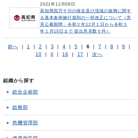
2021年12月08日
高知県四万十川の保全及び流域の振興に関す
る基本条例施行規則の一部改正について（意
見公募期間：令和２年12月１日から令和３
年１月15日まで 提出意見数０件）
前へ
|
1
|
2
|
3
|
4
|
5
|
6
|
7
|
8
|
9
|
10
|
||
|
16
|
17
|
次へ
組織から探す
総合企画部
総務部
危機管理部