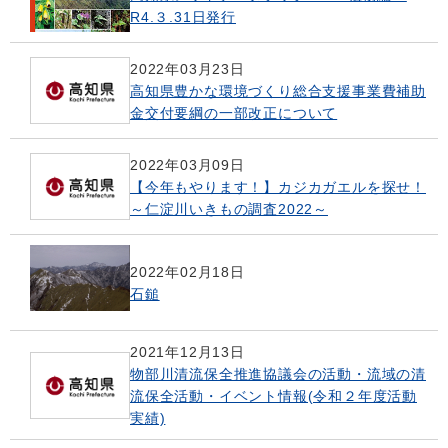
R4.３.31日発行
2022年03月23日
高知県豊かな環境づくり総合支援事業費補助
金交付要綱の一部改正について
2022年03月09日
【今年もやります！】カジカガエルを探せ！
～仁淀川いきもの調査2022～
2022年02月18日
石鎚
2021年12月13日
物部川清流保全推進協議会の活動・流域の清
流保全活動・イベント情報(令和２年度活動
実績)