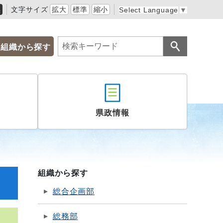
黒
文字サイズ
拡大
標準
縮小
Select Language
▼
組織から探す
県政情報
組織から探す
総合企画部
総務部