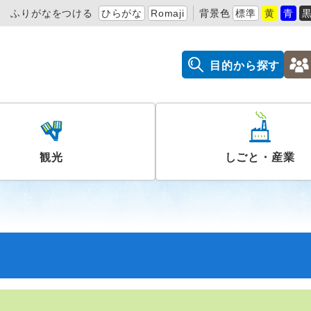
ふりがなをつける
ひらがな
Romaji
背景色
標準
黄
青
目的から探す
観光
しごと・産業