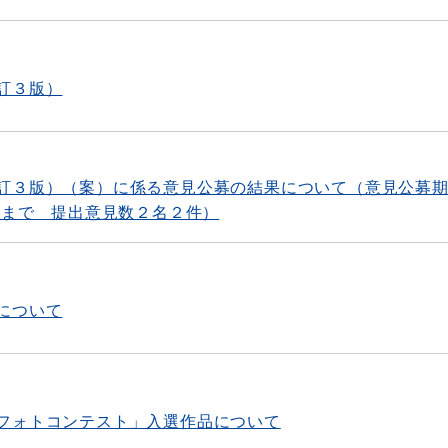
訂３版）
訂３版）（案）に係る意見公募の結果について（意見公募
日まで 提出意見数２名２件）
について
フォトコンテスト」入選作品について