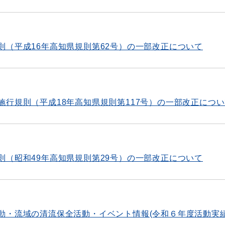
則（平成16年高知県規則第62号）の一部改正について
施行規則（平成18年高知県規則第117号）の一部改正につ
則（昭和49年高知県規則第29号）の一部改正について
動・流域の清流保全活動・イベント情報(令和６年度活動実績