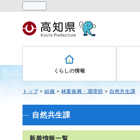
読み上げる
くらしの情報
トップ
組織
林業振興・環境部
自然共生課
自然共生課
新着情報一覧