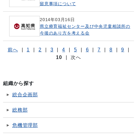
留意事項について
2014年03月16日
県立療育福祉センター及び中央児童相談所の
今後のあり方を考える会
前へ
|
1
|
2
|
3
|
4
|
5
|
6
|
7
|
8
|
9
|
10
|
次へ
組織から探す
総合企画部
総務部
危機管理部