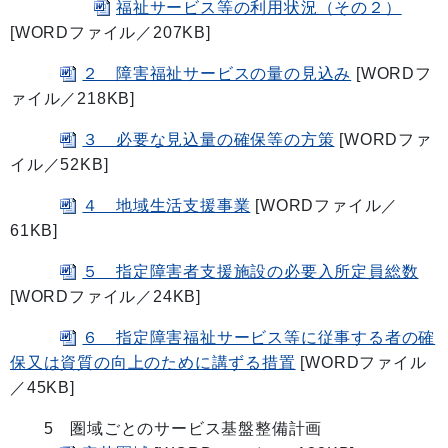
福祉サービス等の利用状況（その２）
[WORDファイル／207KB]
２ 障害福祉サービスの量の見込み
[WORDフ
ァイル／218KB]
３ 必要な見込量の確保等の方策
[WORDファ
イル／52KB]
４ 地域生活支援事業
[WORDファイル／
61KB]
５ 指定障害者支援施設の必要入所定員総数
[WORDファイル／24KB]
６ 指定障害福祉サービス等に従事する者の確
保又は資質の向上のために講ずる措置
[WORDファイル
／45KB]
5 圏域ごとのサービス基盤整備計画