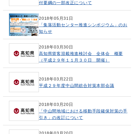
付要綱の一部改正について
2018年05月31日
「集落活動センター推進シンポジウム」のお
知らせ
2018年03月30日
高知県貨客混載推進検討会 全体会 概要
（平成２９年１１月３０日 開催）
2018年03月22日
平成２９年度中山間総合対策本部会議
2018年03月20日
「中山間地域における移動手段確保対策の手
引き」の改訂について
2018年03月20日