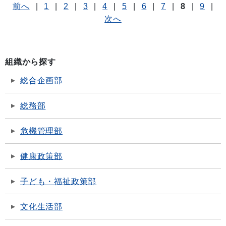
前へ
|
1
|
2
|
3
|
4
|
5
|
6
|
7
|
8
|
9
|
次へ
組織から探す
総合企画部
総務部
危機管理部
健康政策部
子ども・福祉政策部
文化生活部