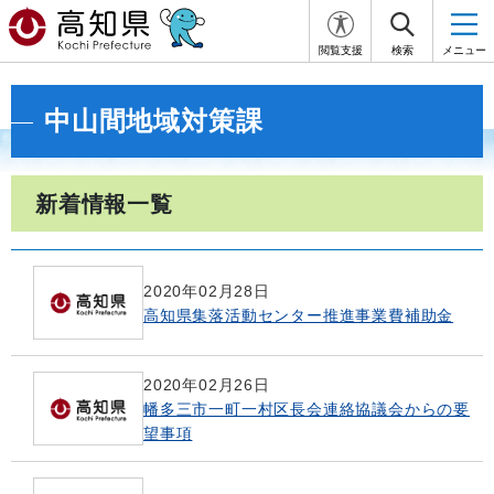
閲覧支援
検索
メニュー
中山間地域対策課
新着情報一覧
2020年02月28日
高知県集落活動センター推進事業費補助金
2020年02月26日
幡多三市一町一村区長会連絡協議会からの要
望事項