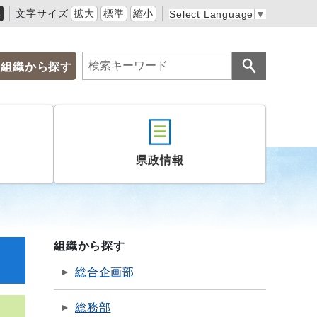
黒
文字サイズ
拡大
標準
縮小
Select Language
▼
組織から探す
県政情報
組織から探す
総合企画部
総務部