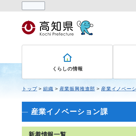
読み上げる
くらしの情報
トップ
組織
産業振興推進部
産業イノベー
産業イノベーション課
新着情報一覧