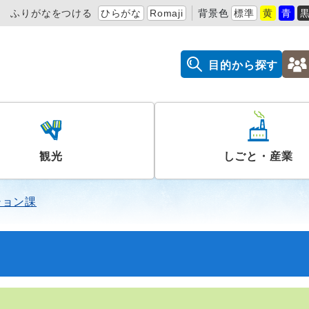
ふりがなをつける
ひらがな
Romaji
背景色
標準
黄
青
目的から探す
観光
しごと・産業
ション課