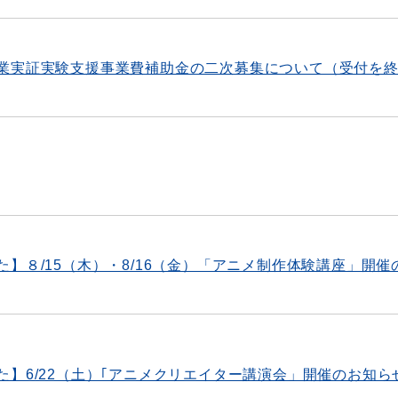
業実証実験支援事業費補助金の二次募集について（受付を
】８/15（木）・8/16（金）「アニメ制作体験講座」開催
】6/22（土）｢アニメクリエイター講演会」開催のお知ら