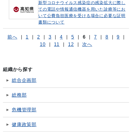
新型コロナウイルス感染症の感染拡大に際し
ての電話や情報通信機器を用いた診療等にお
いて公費負担医療を受ける場合に必要な証明
書類について
前へ
|
1
|
2
|
3
|
4
|
5
|
6
|
7
|
8
|
9
|
10
|
11
|
12
|
次へ
組織から探す
総合企画部
総務部
危機管理部
健康政策部