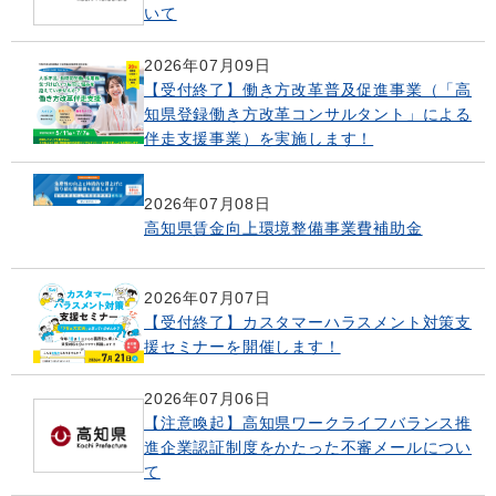
いて
2026年07月09日
【受付終了】働き方改革普及促進事業（「高
知県登録働き方改革コンサルタント」による
伴走支援事業）を実施します！
2026年07月08日
高知県賃金向上環境整備事業費補助金
2026年07月07日
【受付終了】カスタマーハラスメント対策支
援セミナーを開催します！
2026年07月06日
【注意喚起】高知県ワークライフバランス推
進企業認証制度をかたった不審メールについ
て