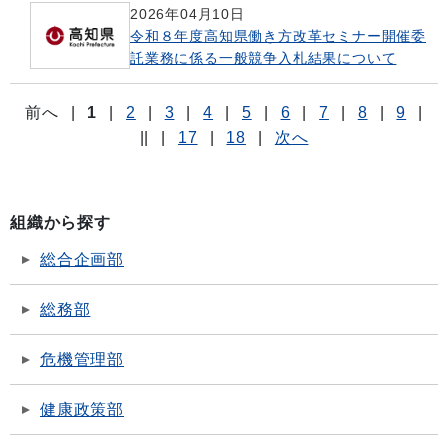
2026年04月10日
令和８年度高知県働き方改革セミナー開催委
託業務に係る一般競争入札結果について
前へ
|
1
|
2
|
3
|
4
|
5
|
6
|
7
|
8
|
9
|
||
|
17
|
18
|
次へ
組織から探す
総合企画部
総務部
危機管理部
健康政策部