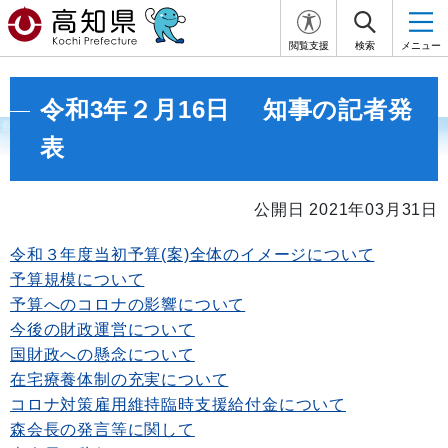
閲覧支援
検索
メニュー
令和3年２月16日 知事の記者発
表
公開日 2021年03月31日
令和３年度当初予算(案)全体のイメージについて
予算規模について
予算へのコロナの影響について
今後の財政運営について
国財政への懸念について
在宅療養体制の充実について
コロナ対策雇用維持臨時支援給付金について
森会長の発言等に関して