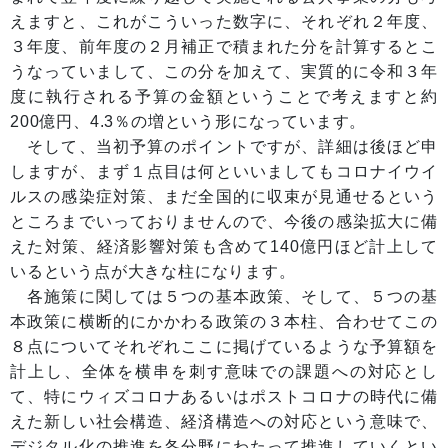
えますと、これがこういった数字に、それぞれ２年度、
３年度、前年度の２月補正で積まれた分を計算するとこ
うなっていまして、この分を加えて、実質的に令和３年
度に執行される予算の金額ということで考えますと約
200億円、4.3％の増という形になっています。
そして、当初予算のポイントですが、詳細は後ほど申
しますが、まず１点目は何といいましてもコロナイウイ
ルスの感染症対策、まだ全国的に収束が見通せるという
ところまでいっておりませんので、今後の感染拡大に備
えた対策、経済影響対策も含めて140億円ほど計上して
いるという点が大きな柱になります。
各施策に関しては５つの基本政策、そして、５つの基
本政策に横断的にかかわる政策の３本柱、合わせてこの
８点についてそれぞれここに掲げているような予算額を
計上し、全体を横串を刺す意味での課題への対応とし
て、特にウィズコロナあるいはポストコロナの時代に備
えた新しい社会構造、経済構造への対応という意味で、
デジタル化の推進を各分野にわたって推進していくとい