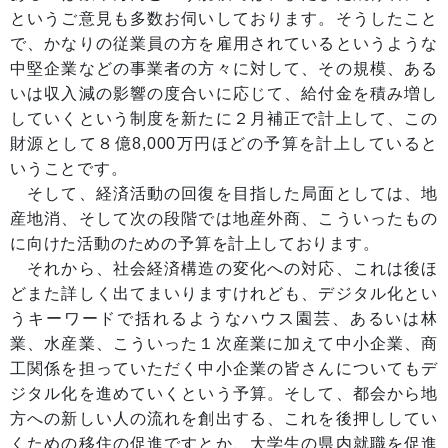
というご意見も多数お伺いしております。そうしたこと
で、かなりの従業員の方を雇用されているというような
中堅企業などの事業者の方々に対して、その規模、ある
いは収入減の影響の度合いに応じて、給付金を積み増し
していくという制度を新たに２月補正で計上して、この
財源として８億8,000万円ほどの予算を計上していると
いうことです。
そして、経済活動の回復を目指した局面としては、地
産地消、そして次の段階では地産外商、こういったもの
に向けた活動のための予算を計上しております。
それから、社会経済構造の変化への対応、これは後ほ
どまた詳しく出てまいりますけれども、デジタル化とい
うキーワードで括れるようなハウス園芸、あるいは林
業、水産業、こういった１次産業に加えて中小企業、商
工関係を担っていただく中小企業の皆さんについてもデ
ジタル化を進めていくという予算。そして、都会から地
方への新しい人の流れを創出する、これを後押ししてい
くための移住の促進ですとか、大学生の県内就職を促進