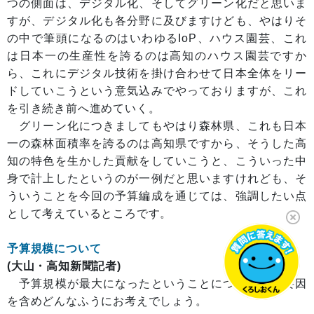
つの側面は、デジタル化、そしてグリーン化だと思いま
すが、デジタル化も各分野に及びますけども、やはりそ
の中で筆頭になるのはいわゆるIoP、ハウス園芸、これ
は日本一の生産性を誇るのは高知のハウス園芸ですか
ら、これにデジタル技術を掛け合わせて日本全体をリー
ドしていこうという意気込みでやっておりますが、これ
を引き続き前へ進めていく。
グリーン化につきましてもやはり森林県、これも日本
一の森林面積率を誇るのは高知県ですから、そうした高
知の特色を生かした貢献をしていこうと、こういった中
身で計上したというのが一例だと思いますけれども、そ
ういうことを今回の予算編成を通じては、強調したい点
として考えているところです。
予算規模について
(大山・高知新聞記者)
予算規模が最大になったということについては、要因
を含めどんなふうにお考えでしょう。