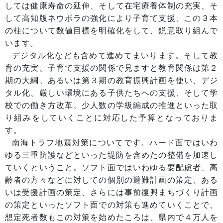
しては健康寿命の延伸、そして在宅療養体制の充実、そ
して高知版ネウボラの強化により子育て支援、この３本
の柱について数値目標を明確化をして、鋭意取り組んで
います。
デジタル化なども含めて進めてまいります。そして教
育の充実、子育て支援の関係で見ますと教育関係は第２
期の大綱、あるいは第３期の教育振興計画を使い、デジ
タル化、厳しい環境にある子供たちへの支援、そして学
校での働き方改革、少人数の学級編成の推進といった取
り組みをしていくことに対応した予算となっておりま
す。
南海トラフ地震対策についてです。ハード面ではいわ
ゆる三重防護などといった堤防を含めたの整備を加速し
ていくということ。ソフト面ではいわゆる要配慮者、高
齢者の方々などに対しての個別の避難計画の策定、ある
いは受援計画の策定、さらには事前復興まちづくり計画
の策定といったソフト面での対策も進めていくことで、
想定死者数もこの対策を始めたころは、県内で４万人を