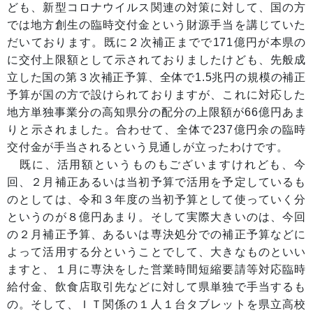
ども、新型コロナウイルス関連の対策に対して、国の方
では地方創生の臨時交付金という財源手当を講じていた
だいております。既に２次補正までで171億円が本県の
に交付上限額として示されておりましたけども、先般成
立した国の第３次補正予算、全体で1.5兆円の規模の補正
予算が国の方で設けられておりますが、これに対応した
地方単独事業分の高知県分の配分の上限額が66億円あま
りと示されました。合わせて、全体で237億円余の臨時
交付金が手当されるという見通しが立ったわけです。
既に、活用額というものもございますけれども、今
回、２月補正あるいは当初予算で活用を予定しているも
のとしては、令和３年度の当初予算として使っていく分
というのが８億円あまり。そして実際大きいのは、今回
の２月補正予算、あるいは専決処分での補正予算などに
よって活用する分ということでして、大きなものといい
ますと、１月に専決をした営業時間短縮要請等対応臨時
給付金、飲食店取引先などに対して県単独で手当するも
の。そして、ＩＴ関係の１人１台タブレットを県立高校