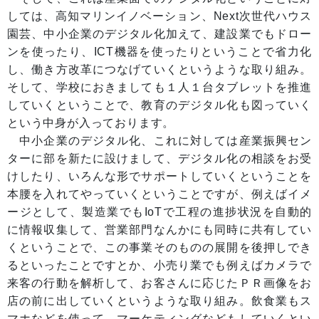
しては、高知マリンイノベーション、Next次世代ハウス
園芸、中小企業のデジタル化加えて、建設業でもドロー
ンを使ったり、ICT機器を使ったりということで省力化
し、働き方改革につなげていくというような取り組み。
そして、学校におきましても１人１台タブレットを推進
していくということで、教育のデジタル化も図っていく
という中身が入っております。
中小企業のデジタル化、これに対しては産業振興セン
ターに部を新たに設けまして、デジタル化の相談をお受
けしたり、いろんな形でサポートしていくということを
本腰を入れてやっていくということですが、例えばイメ
ージとして、製造業でもIoTで工程の進捗状況を自動的
に情報収集して、営業部門なんかにも同時に共有してい
くということで、この事業そのものの展開を後押しでき
るといったことですとか、小売り業でも例えばカメラで
来客の行動を解析して、お客さんに応じたＰＲ画像をお
店の前に出していくというような取り組み。飲食業もス
マホなどを使って、マーケティングなどもしていくとい