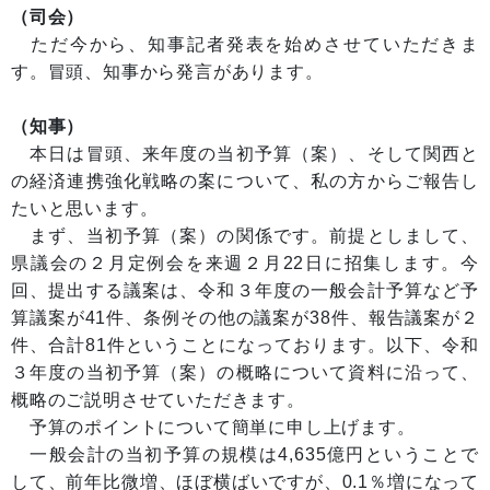
（司会）
ただ今から、知事記者発表を始めさせていただきま
す。冒頭、知事から発言があります。
（知事）
本日は冒頭、来年度の当初予算（案）、そして関西と
の経済連携強化戦略の案について、私の方からご報告し
たいと思います。
まず、当初予算（案）の関係です。前提としまして、
県議会の２月定例会を来週２月22日に招集します。今
回、提出する議案は、令和３年度の一般会計予算など予
算議案が41件、条例その他の議案が38件、報告議案が２
件、合計81件ということになっております。以下、令和
３年度の当初予算（案）の概略について資料に沿って、
概略のご説明させていただきます。
予算のポイントについて簡単に申し上げます。
一般会計の当初予算の規模は4,635億円ということで
して、前年比微増、ほぼ横ばいですが、0.1％増になって