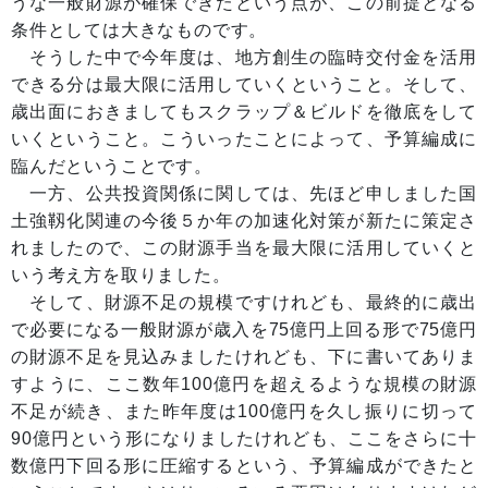
うな一般財源が確保できたという点が、この前提となる
条件としては大きなものです。
そうした中で今年度は、地方創生の臨時交付金を活用
できる分は最大限に活用していくということ。そして、
歳出面におきましてもスクラップ＆ビルドを徹底をして
いくということ。こういったことによって、予算編成に
臨んだということです。
一方、公共投資関係に関しては、先ほど申しました国
土強靱化関連の今後５か年の加速化対策が新たに策定さ
れましたので、この財源手当を最大限に活用していくと
いう考え方を取りました。
そして、財源不足の規模ですけれども、最終的に歳出
で必要になる一般財源が歳入を75億円上回る形で75億円
の財源不足を見込みましたけれども、下に書いてありま
すように、ここ数年100億円を超えるような規模の財源
不足が続き、また昨年度は100億円を久し振りに切って
90億円という形になりましたけれども、ここをさらに十
数億円下回る形に圧縮するという、予算編成ができたと