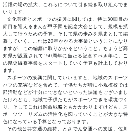
活躍の場の拡大、これらについて引き続き取り組んでま
いります。
文化芸術とスポーツの振興に関しては、特に30回目の
節目を迎えるまんが甲子園を記念大会として、規模を拡
大して行うための予算。そして県の歩みを県史として編
纂していく。これは20年かかる大事業ということになり
ますが、この編纂に取りかかるということ。ちょうど高
知県が設置されて150周年に当たる記念すべき年に、こ
の県史編纂事業をスタートしていく予算も計上しており
ます。
スポーツの振興に関していいますと、地域のスポーツ
ハブの充実などを含めて、子供たちが特に小規模校では
部活動などが十分にできないといった課題もございまし
たけれども、地域で子供たちがスポーツできる環境づく
り、そしてこれは関西戦略ともかかわりますけども、ス
ポーツツーリズムの活性化を図っていくことが大きな特
色になっている予算となっております。
その他公共交通の維持、とさでん交通への支援、佐川