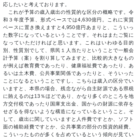
応したいと考えております。
これが予算の歳入歳出の性質的な区分の概略です。令
和３年度予算、形式ベースでは4,630億円。これに実質
ベースに置き換えますと4,950億円あまりと、こういっ
た数字になっているということです。それはまたご覧に
なっていただければと思います。これはいわゆる目的
別、性質別でして、県民１人当たりということで一般会
計予算（案）を割り算してみますと、比較的大きなもの
が例えば教育費であったり、健康福祉費であったり、あ
るいは土木費、公共事業関係であったりと、そういった
ことになるということですし、こちらは歳入の区分でい
いますと、本県の場合、残念ながら自主財源である県税
に賄えるのは13％ほどであり、かなり多くのところを地
方交付税であったり国庫支出金、国からの財源に依存を
せざるを得ないような構造になっているということ。そ
して、歳出に関していいますと人件費ですとか、ソフト
面の補助経費ですとか、公共事業の部分の投資的経費、
こういったものが多くを占めているという傾向が見てい