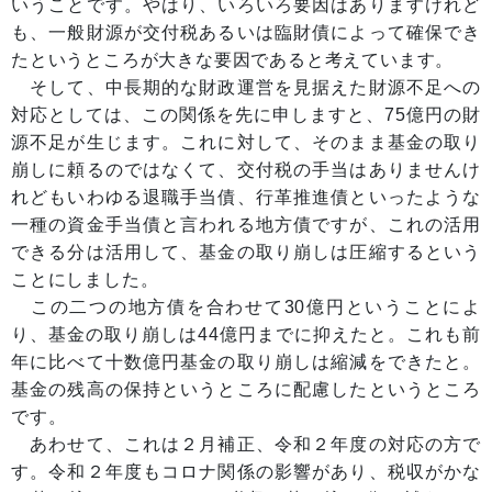
いうことです。やはり、いろいろ要因はありますけれど
も、一般財源が交付税あるいは臨財債によって確保でき
たというところが大きな要因であると考えています。
そして、中長期的な財政運営を見据えた財源不足への
対応としては、この関係を先に申しますと、75億円の財
源不足が生じます。これに対して、そのまま基金の取り
崩しに頼るのではなくて、交付税の手当はありませんけ
れどもいわゆる退職手当債、行革推進債といったような
一種の資金手当債と言われる地方債ですが、これの活用
できる分は活用して、基金の取り崩しは圧縮するという
ことにしました。
この二つの地方債を合わせて30億円ということによ
り、基金の取り崩しは44億円までに抑えたと。これも前
年に比べて十数億円基金の取り崩しは縮減をできたと。
基金の残高の保持というところに配慮したというところ
です。
あわせて、これは２月補正、令和２年度の対応の方で
す。令和２年度もコロナ関係の影響があり、税収がかな