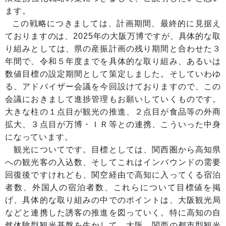
ます。
この戦略につきましては、計画期間、最終的に見据え
ておりますのは、2025年の大阪万博ですが、具体的な取
り組みとしては、県の産振計画の残り期間と合わせた３
年間で、令和５年度までを具体的な取り組み、あるいは
数値目標の設定期間として策定しました。そしていわゆ
る、アドバイザー会議を今回設けておりますので、この
会議におきまして進捗管理もお願いしていくものです。
大きな柱の１点目が観光の推進、２点目が食品等の外商
拡大、３点目が万博・ＩＲ等との連携、こういった中身
になっています。
観光についてです。目標としては、関西圏から高知県
への観光客の入込数、そしてこれはインバウンドの需要
回復後ですけれども、関空経由で高知に入ってくる宿泊
者数、外国人の宿泊者数、これらについて目標値を掲
げ、具体的な取り組みの中でのポイントは、大阪観光局
などと連携した誘客の推進を図っていく。特に高知の自
然体験型観光基盤を生かして、大阪、関西の都市型観光