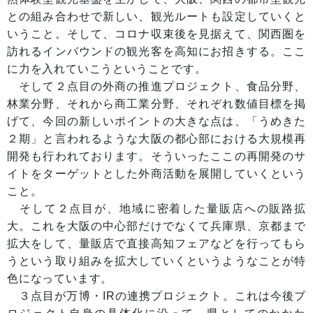
との組み合わせで新しい、観光ルートも設定していくと
いうこと。そして、コロナ収束後を見据えて、関西圏を
訪れるインバウンドの観光客を高知にお招きする。ここ
に力を入れていこうということです。
そして２点目の外商の推進プロジェクト、食品分野、
林業分野、それから商工業分野、それぞれ数値目標を掲
げて、今回の新しいポイントの大きな点は、「うめきた
２期」と言われるような大阪の都心部における大規模再
開発も行われております。そういったここの再開発のサ
イトをターゲットとした外商活動を展開していくという
こと。
そして２点目が、地域に密着した量販店への販路拡
大。これを大阪の中心部だけでなくて兵庫県、京都まで
拡大をして、量販店で直接高知フェアなどを行ってもら
うという取り組みを拡大していくというようなことが特
色になっています。
３点目が万博・IRの連携プロジェクト。これは今後プ