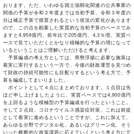
おります。ただ、いわゆる国土強靱化関連の公共事業の
関係の予算が令和２年度までは当初予算、令和３年度の
分は補正予算で措置されるという状況の変化があります
ので、この点を勘案した実質的な当初予算のベースでみ
ますと4,959億円、前年比で205億円、4.3％増。実質ベ
ースで見ていただくとかなり積極的な予算の増になって
いるということはご理解いただけると考えます。
予算編成の考え方としては、県勢浮揚に必要な施策は
着実に実行するという一方で、今後の財政運営を見つめ
て財政の持続可能性にも目配りするという考え方で、予
算を編成してまいりました。
ポイントとして４点にまとめております。１点目は先
ほど申し上げましたように、実質ベースでは4,900億円
を上回るような積極型の予算編成を行ったということ。
そして２点目、コロナウイルス感染症対策、これは前提
として着実に進めるということですが、これに加えて、
あらゆる分野でデジタル化、あるいはグリーン化、そう
いった横断的な政策課題に応えていくという考え方に立