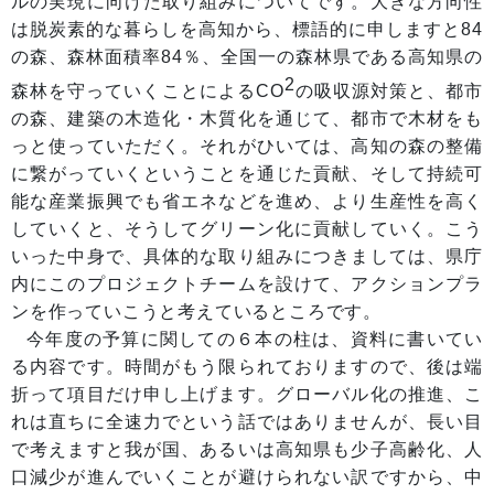
ルの実現に向けた取り組みについてです。大きな方向性
は脱炭素的な暮らしを高知から、標語的に申しますと84
の森、森林面積率84％、全国一の森林県である高知県の
2
森林を守っていくことによるCO
の吸収源対策と、都市
の森、建築の木造化・木質化を通じて、都市で木材をも
っと使っていただく。それがひいては、高知の森の整備
に繋がっていくということを通じた貢献、そして持続可
能な産業振興でも省エネなどを進め、より生産性を高く
していくと、そうしてグリーン化に貢献していく。こう
いった中身で、具体的な取り組みにつきましては、県庁
内にこのプロジェクトチームを設けて、アクションプラ
ンを作っていこうと考えているところです。
今年度の予算に関しての６本の柱は、資料に書いてい
る内容です。時間がもう限られておりますので、後は端
折って項目だけ申し上げます。グローバル化の推進、こ
れは直ちに全速力でという話ではありませんが、長い目
で考えますと我が国、あるいは高知県も少子高齢化、人
口減少が進んでいくことが避けられない訳ですから、中