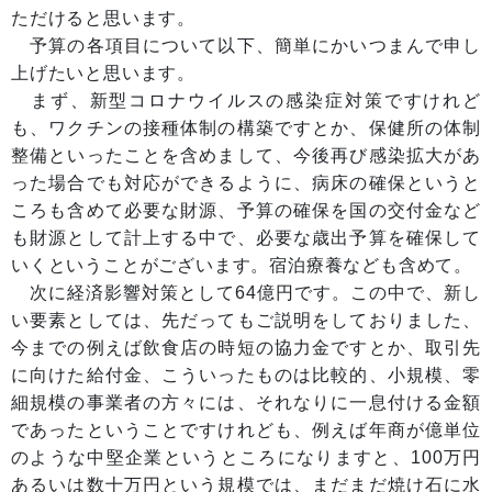
ただけると思います。
予算の各項目について以下、簡単にかいつまんで申し
上げたいと思います。
まず、新型コロナウイルスの感染症対策ですけれど
も、ワクチンの接種体制の構築ですとか、保健所の体制
整備といったことを含めまして、今後再び感染拡大があ
った場合でも対応ができるように、病床の確保というと
ころも含めて必要な財源、予算の確保を国の交付金など
も財源として計上する中で、必要な歳出予算を確保して
いくということがございます。宿泊療養なども含めて。
次に経済影響対策として64億円です。この中で、新し
い要素としては、先だってもご説明をしておりました、
今までの例えば飲食店の時短の協力金ですとか、取引先
に向けた給付金、こういったものは比較的、小規模、零
細規模の事業者の方々には、それなりに一息付ける金額
であったということですけれども、例えば年商が億単位
のような中堅企業というところになりますと、100万円
あるいは数十万円という規模では、まだまだ焼け石に水