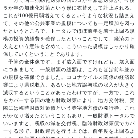
一方で国土強靱化対策の国の３か年緊急対策が、今後
５か年の加速化対策という形に衣替えして計上される。
これが100億円弱増えてくるというような状況も踏まえ
て、その他の公共事業の規模についても一定増加を図っ
たというところで、トータルでほぼ前年を若干上回る規
模の投資的経費を確保したということでして、経済の下
支えという意味も含めて、こういった規模はしっかり確
保していくということであります。
予算の全体像です。まず歳入面ですけれども、歳入面
につきまして、一般財源の総額は、これもほぼ前年並み
の規模を確保できました。コロナウイルス関係の経済影
響により県税収入、あるいは地方譲与税の収入が大きく
減収するということがあったわけですが、一方で、これ
をカバーする国の地方財政対策により、地方交付税、実
際には臨時財政対策債という赤字地方債の発行枠、これ
がかなり増えたということもあり、一般財源トータルで
いいますと、税収の減を交付税、臨時財政対策債でカバ
ーする形で、財政運営を行う上では、前年度を上回るよ