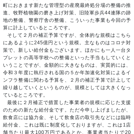
町におきます新たな管理型の産廃最終処分場の整備の推
進、牧野植物園の磨き上げ対策、旧陸軍歩兵44連隊の跡
地の整備、警察庁舎の整備、こういった事業も今回の予
算に計上しているところです。
そして２月の補正予算ですが、全体的な規模はこちら
にあるように245億円という規模。主なものはコロナ対
策で、新しい給付金もございます。ほかにも一人一台タ
ブレットの高等学校への整備といった手当もしていくと
いうことですが、金額的に大きなものは、実質的には、
令和３年度に執行される国の５か年加速化対策によるイ
ンフラ整備に関わる予算を、２月の補正予算で計上して
繰り越していくというものが、規模としては大きくなっ
ているところです。
最後に２月補正で措置した事業者の規模に応じた支援
のための新たな給付金です。ただ今申し上げましたが、
飲食店には協力金、そして飲食店の取引先などには臨時
給付金、これは既に制度化しておりますが、これは1店
舗当たり最大100万円であるとか、事業者当たりで20