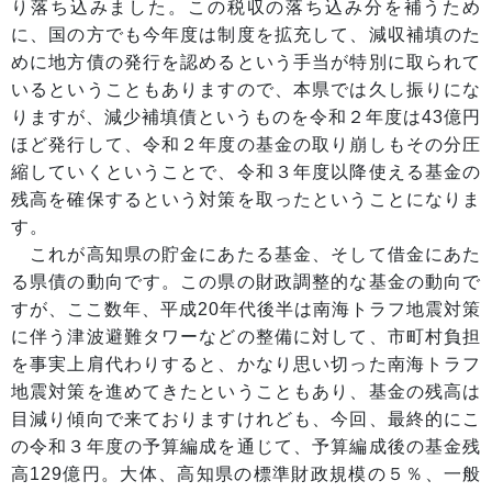
り落ち込みました。この税収の落ち込み分を補うため
に、国の方でも今年度は制度を拡充して、減収補填のた
めに地方債の発行を認めるという手当が特別に取られて
いるということもありますので、本県では久し振りにな
りますが、減少補填債というものを令和２年度は43億円
ほど発行して、令和２年度の基金の取り崩しもその分圧
縮していくということで、令和３年度以降使える基金の
残高を確保するという対策を取ったということになりま
す。
これが高知県の貯金にあたる基金、そして借金にあた
る県債の動向です。この県の財政調整的な基金の動向で
すが、ここ数年、平成20年代後半は南海トラフ地震対策
に伴う津波避難タワーなどの整備に対して、市町村負担
を事実上肩代わりすると、かなり思い切った南海トラフ
地震対策を進めてきたということもあり、基金の残高は
目減り傾向で来ておりますけれども、今回、最終的にこ
の令和３年度の予算編成を通じて、予算編成後の基金残
高129億円。大体、高知県の標準財政規模の５％、一般