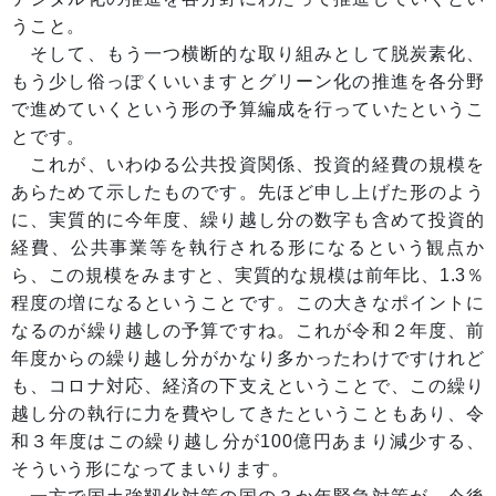
うこと。
そして、もう一つ横断的な取り組みとして脱炭素化、
もう少し俗っぽくいいますとグリーン化の推進を各分野
で進めていくという形の予算編成を行っていたというこ
とです。
これが、いわゆる公共投資関係、投資的経費の規模を
あらためて示したものです。先ほど申し上げた形のよう
に、実質的に今年度、繰り越し分の数字も含めて投資的
経費、公共事業等を執行される形になるという観点か
ら、この規模をみますと、実質的な規模は前年比、1.3％
程度の増になるということです。この大きなポイントに
なるのが繰り越しの予算ですね。これが令和２年度、前
年度からの繰り越し分がかなり多かったわけですけれど
も、コロナ対応、経済の下支えということで、この繰り
越し分の執行に力を費やしてきたということもあり、令
和３年度はこの繰り越し分が100億円あまり減少する、
そういう形になってまいります。