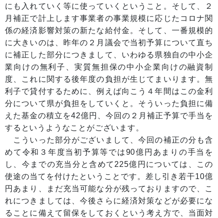
にも入れていく等に使っていくということ。そして、２
月補正で計上します事業者の事業規模に応じたコロナ関
係の経済影響対策の新たな給付金。そして、一番規模的
に大きいのは、昨年の２月議会で当初予算について直ち
に補正した部分につきまして、いわゆる県独自の中小企
業向けの無利子、実質無担保の中小企業向けの融資制
度、これに関する後年度の負担が生じてまいります。無
利子で貸付するために、例えば向こう４年間はこの金利
分について県が負担をしていくと。そういった負担に備
えた基金の積立を42億円、今回の２月補正予算で手当を
するというようなことがございます。
こういった部分がございまして、今回の補正の分も含
めて令和３年度当初予算等では90億円あまりの手当を
し、今までの充当分と含めて225億円については、この
使途の当てを付けたということです。差し引き若干10億
円あまり、まだ充当可能な分が残っておりますので、こ
れにつきましては、今後さらに経済対策などが必要にな
ることに備えて留保をしておくという考え方で、当面対