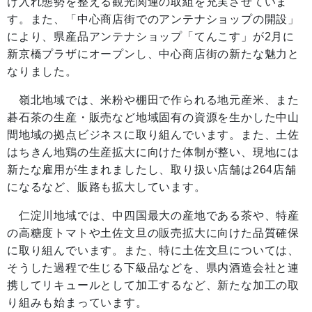
け入れ態勢を整える観光関連の取組を充実させていま
す。また、「中心商店街でのアンテナショップの開設」
により、県産品アンテナショップ「てんこす」が2月に
新京橋プラザにオープンし、中心商店街の新たな魅力と
なりました。
嶺北地域では、米粉や棚田で作られる地元産米、また
碁石茶の生産・販売など地域固有の資源を生かした中山
間地域の拠点ビジネスに取り組んでいます。また、土佐
はちきん地鶏の生産拡大に向けた体制が整い、現地には
新たな雇用が生まれましたし、取り扱い店舗は264店舗
になるなど、販路も拡大しています。
仁淀川地域では、中四国最大の産地である茶や、特産
の高糖度トマトや土佐文旦の販売拡大に向けた品質確保
に取り組んでいます。また、特に土佐文旦については、
そうした過程で生じる下級品などを、県内酒造会社と連
携してリキュールとして加工するなど、新たな加工の取
り組みも始まっています。