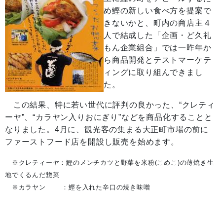
め鰹の新しい食べ方を提案で
きないかと、町内の商店主４
人で結成した「企画・ど久礼
もん企業組合」では一昨年か
ら商品開発とテストマーケテ
ィングに取り組んできまし
た。
この結果、特に若い世代に評判の良かった、“クレティ
ーヤ”、“カラヤン入りおにぎり”などを商品化することと
なりました。4月に、観光客の集まる大正町市場の前に
ファーストフード店を開設し販売を始めます。
※クレティーヤ：鰹のメンチカツと野菜を米粉(こめこ)の薄焼き生
地でくるんだ惣菜
※カラヤン ：鰹を入れた辛口の焼き味噌