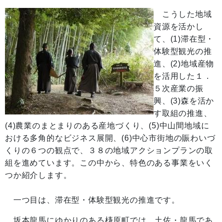
こうした地域
資源を活かし
て、(1)滞在型・
体験型観光の推
進、(2)地域産物
を活用した１．
５次産業の振
興、(3)森を活か
す取組の推進、
(4)農業のまとまりのある産地づくり、(5)中山間地域に
おける多角的なビジネス展開、(6)中心市街地の賑わいづ
くりの６つの観点で、３８の地域アクションプランの取
組を進めています。この中から、特色のある事業をいく
つか紹介します。
一つ目は、滞在型・体験型観光の推進です。
坂本龍馬にゆかりのある梼原町では、土佐・龍馬であ