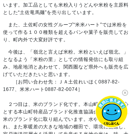
います。加工品としても米粉入りうどんや米粉を主原料
とした“土佐竜馬麺”を売り出しています。
また、土佐町の女性グループ“米米ハート”では米粉を
使って作る１００種類を超えるパンや菓子を販売してお
り、町内外で大変好評です。
今後は、「嶺北と言えば米粉。米粉といえば嶺北。」
となるよう「米粉の里」としての情報発信にも取り組
み、地産地消とあわせて、関西圏など県外へも販売を広
げていただきたいと思います。
［お問い合わせ先：ＪＡ土佐れいほく0887-82-
1677、米米ハート0887-82-0074］
２つ目は、米のブランド化です。本山町の農家を中心
とする本山町特産品ブランド化推進協議会では、地元産
米のブランド化に取り組んでいます。水や土壌に恵ま
れ、また寒暖差の大きな地域の棚田で、環境に配慮し、