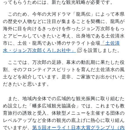
ってもらうためには、新たな観光戦略が必要です。
このため、今年の大河ドラマ「龍馬伝」によって本県
の歴史や人物などに注目が集まることを契機に、龍馬が
海外に目を向けるきっかけを作ったジョン万次郎をもっ
とアピールしていきたいと考え、出身地である土佐清水
市に、土佐・龍馬であい博のサテライト会場
「土佐清
水・ジョン万次郎くろしお社中」
を設置しました。
ここでは、万次郎の足跡、幕末の動乱期に果たした役
割、そのフロンティアスピリットを育んだ土佐清水の風
土などを紹介しています。是非、ご家族でお出かけいた
だきたいと思います。
また、地域内全体での広域的な観光振興に取り組むた
め設立した「幡多広域観光協議会」では、これまでも教
育旅行の誘致と受入、体験型メニューを主催する団体の
レベルアップなど全体の観光の底上げに熱心に取り組ん
でいますが、
第５回オーライ！日本大賞グランプリ（内