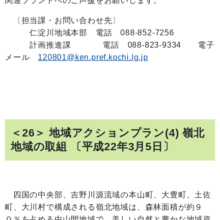
関連ブランドへのご声援をお願いします。
〔担当課・お問い合わせ先〕
仁淀川地域本部 電話 088-852-7256
計画推進課 電話 088-823-9334 電子
メール
120801@ken.pref.kochi.lg.jp
＜26＞ 地域アクションプラン(4) 嶺北
地域の取組 〔平成22年3月5日〕
四国の中央部、吉野川源流域の本山町、大豊町、土佐
町、大川村で構成される嶺北地域は、森林面積が約９
０％を占める中山間地域で、美しい自然と豊かな地域資