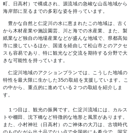
町、日高村）で構成され、源流域の急峻な山岳地域から
海岸部に至るまでの多彩な姿を持っています。
豊かな自然と仁淀川の水に恵まれたこの地域は、古く
から木材産業や施設園芸、川と海での水産業、また、製
紙業など独自の地場産業などが盛んな地域で、県都高知
市に接しているほか、国道を経由して松山市とのアクセ
スも容易であり、特に観光など交流を期待する分野で大
きな可能性を持っています。
仁淀川地域のアクションプランでは、こうした地域の
特性を最大限に生かした35の取組を支援しています。こ
の中から、重点的に進めている２つの取組を紹介しま
す。
１つ目は、観光の振興です。仁淀川流域には、カルス
トや棚田、沈下橋など特徴的な地形と風景があります。
また、小村神社（日高村）のご神体の大刀は、古墳時代
のものながら出土品でない点で全国的にも希少で、国宝