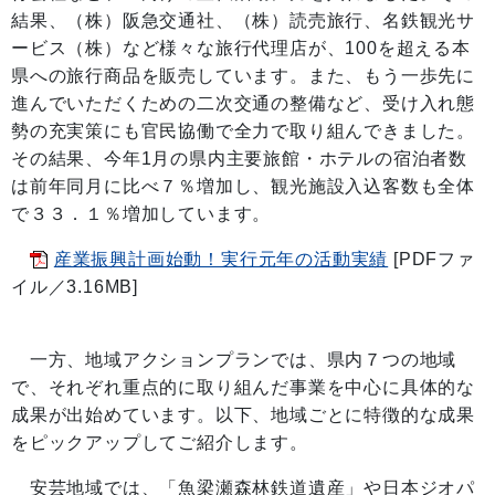
結果、（株）阪急交通社、（株）読売旅行、名鉄観光サ
ービス（株）など様々な旅行代理店が、100を超える本
県への旅行商品を販売しています。また、もう一歩先に
進んでいただくための二次交通の整備など、受け入れ態
勢の充実策にも官民協働で全力で取り組んできました。
その結果、今年1月の県内主要旅館・ホテルの宿泊者数
は前年同月に比べ７％増加し、観光施設入込客数も全体
で３３．１％増加しています。
産業振興計画始動！実行元年の活動実績
[PDFファ
イル／3.16MB]
一方、地域アクションプランでは、県内７つの地域
で、それぞれ重点的に取り組んだ事業を中心に具体的な
成果が出始めています。以下、地域ごとに特徴的な成果
をピックアップしてご紹介します。
安芸地域では、「魚梁瀬森林鉄道遺産」や日本ジオパ