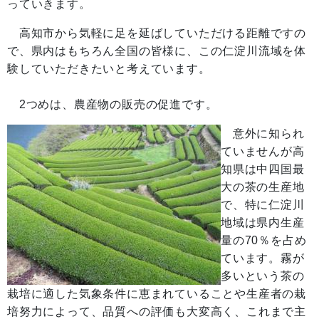
っていきます。
高知市から気軽に足を延ばしていただける距離ですの
で、県内はもちろん全国の皆様に、この仁淀川流域を体
験していただきたいと考えています。
2つめは、農産物の販売の促進です。
意外に知られ
ていませんが高
知県は中四国最
大の茶の生産地
で、特に仁淀川
地域は県内生産
量の70％を占め
ています。霧が
多いという茶の
栽培に適した気象条件に恵まれていることや生産者の栽
培努力によって、品質への評価も大変高く、これまで主