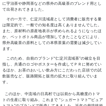
に宇治茶や静岡茶などの県外の高級茶のブレンド用とし
て出荷されてきました。
その一方で、仁淀川流域産として消費者に販売する量
は限定的で、一般での知名度は高くありませんでした。
また、原材料の原産地表示が求められるようになったほ
か、ペットボトル商品が増加してきたことなどにより、
県外高級茶の原料としての本県茶葉の需要は減少してい
ます。
このため、自前のブランド“仁淀川流域茶”の確立を目
指し、共通のロゴやポスターを作成してＰＲに努めてい
るほか、お茶のおいしい飲み方にこだわった店頭での試
飲販売など、販路開拓と販売の拡大に取り組んでいま
す。
このほか、中流域の日高村では以前から高糖度のトマ
トの生産に取り組み、これまで “シュガートマト”“ピュア
トマト”のブランドで販売してきました。近年の栽培技術