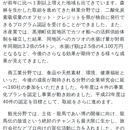
が前年に比べ１割以上増えた地域も出てきています。森
林を生かした取組を進めてきた林業分野では、二酸化炭
素吸収量のオフセット・クレジットを県が独自に発行で
きるプログラム認証を受けることができました。また、
水産業では、黒潮町佐賀地区でカツオ船への活餌供給体
制を確立した結果、同地区へのカツオの水揚げ量が対前
年同期比3.2倍の54トン、水揚げ額は2.5倍の4,100万円
となるなど、今後のさらなる効果が期待できる様々な成
果が見えてきました。
商工業分野では、食品や天然素材、環境、健康福祉と
いった、今後の成長が期待される分野の企業研究会に延
べ160社の参加をいただきました。今年度は４件の事業
化プランを認定し事業が動き始めました。平成22年度は
40件の認定を目標として、取組をさらに進めます。
観光分野では、土佐・龍馬であい博の開催に向け、龍
馬伝の放送という絶好のチャンスも最大限に生かし、旅
行会社などプロ向けの宣伝活動に力を入れました。その