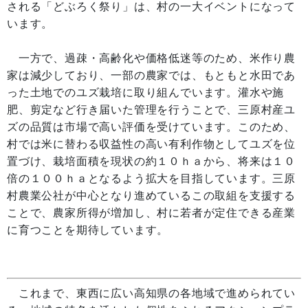
される「どぶろく祭り」は、村の一大イベントになって
います。
一方で、過疎・高齢化や価格低迷等のため、米作り農
家は減少しており、一部の農家では、もともと水田であ
った土地でのユズ栽培に取り組んでいます。灌水や施
肥、剪定など行き届いた管理を行うことで、三原村産ユ
ズの品質は市場で高い評価を受けています。このため、
村では米に替わる収益性の高い有利作物としてユズを位
置づけ、栽培面積を現状の約１０ｈａから、将来は１０
倍の１００ｈａとなるよう拡大を目指しています。三原
村農業公社が中心となり進めているこの取組を支援する
ことで、農家所得が増加し、村に若者が定住できる産業
に育つことを期待しています。
これまで、東西に広い高知県の各地域で進められてい