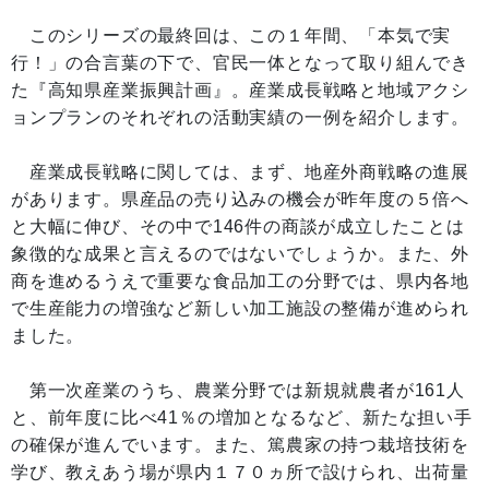
このシリーズの最終回は、この１年間、「本気で実
行！」の合言葉の下で、官民一体となって取り組んでき
た『高知県産業振興計画』。産業成長戦略と地域アクシ
ョンプランのそれぞれの活動実績の一例を紹介します。
産業成長戦略に関しては、まず、地産外商戦略の進展
があります。県産品の売り込みの機会が昨年度の５倍へ
と大幅に伸び、その中で146件の商談が成立したことは
象徴的な成果と言えるのではないでしょうか。また、外
商を進めるうえで重要な食品加工の分野では、県内各地
で生産能力の増強など新しい加工施設の整備が進められ
ました。
第一次産業のうち、農業分野では新規就農者が161人
と、前年度に比べ41％の増加となるなど、新たな担い手
の確保が進んでいます。また、篤農家の持つ栽培技術を
学び、教えあう場が県内１７０ヵ所で設けられ、出荷量