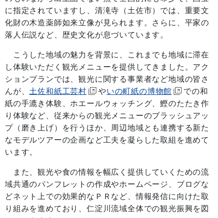
に指定されていますし、清滝寺（土佐市）では、重要文
化財の木造薬師如来立像が見られます。さらに、平家の
落人伝説など、歴史文化が息づいています。
こうした地域の魅力を背景に、これまでも地域に滞在
し体験いただく観光メニューを提供してきました。アク
ションプランでは、観光に関する事業者など地域の皆さ
んが、
土佐和紙工芸村
や
いの町紙の博物館
での和
紙の手漉き体験、ホエールウォッチング、鰹のたたき作
り体験など、従来からの観光メニューのブラッシュアッ
プ（磨き上げ）を行うほか、周辺地域とも連携する新た
なモデルツアーの企画など工夫を凝らした取組を進めて
います。
また、観光や食の情報を幅広く提供していくための流
域共通のパンフレットの作成やホームページ、ブログな
どネット上での効果的なＰＲなど、情報発信に向けた取
り組みを進めており、仁淀川流域全体での観光振興を図