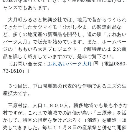
の魅力を知っていただき、また商品の販売増に繋げるチ
ャンスでもあります。
大月町ふるさと振興公社では、地元で昔からつくられ
てきた干したサツマイモ「ひがしやま」の関連商品な
ど、多くの地元産の新商品を開発し、道の駅「ふれあい
パーク大月」で販売を始めています。また、ホームペー
ジの「ももいろ大月プロジェクト」で町特産の１２の商
品を詳しく紹介していますので、是非ご覧下さい。
〔お問い合せ先：
ふれあいパーク大月
（電話0880-
73-1610）〕
３つ目は、中山間農業の代表的な作物であるユズの生
産拡大です。
三原村は、人口１,８００人。幡多地域でも最も小さな
村ですが、これまで地域での評価が高い「三原米」を活
かして、特区の指定を受けどぶろく（濁酒）を醸造・販
売してきました。毎年１１月３日の産業祭と併せて開催