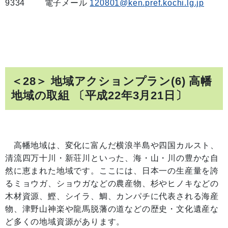
9334 電子メール
120801@ken.pref.kochi.lg.jp
＜28＞ 地域アクションプラン(6) 高幡
地域の取組 〔平成22年3月21日〕
高幡地域は、変化に富んだ横浪半島や四国カルスト、
清流四万十川・新荘川といった、海・山・川の豊かな自
然に恵まれた地域です。ここには、日本一の生産量を誇
るミョウガ、ショウガなどの農産物、杉やヒノキなどの
木材資源、鰹、シイラ、鯛、カンパチに代表される海産
物、津野山神楽や龍馬脱藩の道などの歴史・文化遺産な
ど多くの地域資源があります。