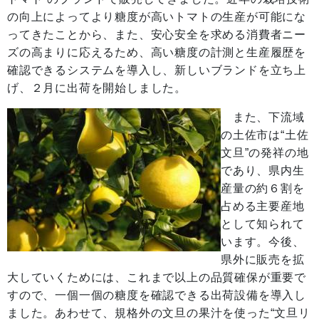
の向上によってより糖度が高いトマトの生産が可能にな
ってきたことから、また、安心安全を求める消費者ニー
ズの高まりに応えるため、高い糖度の計測と生産履歴を
確認できるシステムを導入し、新しいブランドを立ち上
げ、２月に出荷を開始しました。
また、下流域
の土佐市は“土佐
文旦”の発祥の地
であり、県内生
産量の約６割を
占める主要産地
として知られて
います。今後、
県外に販売を拡
大していくためには、これまで以上の品質確保が重要で
すので、一個一個の糖度を確認できる出荷設備を導入し
ました。あわせて、規格外の文旦の果汁を使った“文旦リ