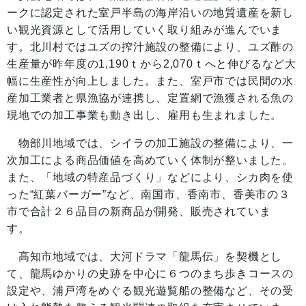
ークに認定された室戸半島の海岸沿いの地質遺産を新し
い観光資源として活用していく取り組みが進んでいま
す。北川村ではユズの搾汁施設の整備により、ユズ酢の
生産量が昨年度の1,190ｔから2,070ｔへと伸びるなど大
幅に生産性が向上しました。また、室戸市では民間の水
産加工業者と県漁協が連携し、定置網で漁獲される魚の
現地での加工事業も動き出し、雇用も生まれました。
物部川地域では、シイラの加工施設の整備により、一
次加工による商品価値を高めていく体制が整いました。
また、「地域の特産品づくり」などにより、シカ肉を使
った“紅葉バーガー”など、南国市、香南市、香美市の３
市で合計２６品目の新商品が開発、販売されていま
す。
高知市地域では、大河ドラマ「龍馬伝」を契機とし
て、龍馬ゆかりの史跡を中心に６つのまち歩きコースの
設定や、浦戸湾をめぐる観光遊覧船の整備など、その受