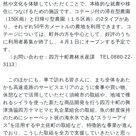
然や文化を体験していただくことで、本格的な就農や移
住につなげるための施設です。コテージ付の滞在型農園
（15区画）と日帰り型農園（１６区画）の2タイプがあ
り、それぞれ50平方メートルの農地を利用できます。コ
テージについては、町外の方を中心として、好評のうち
に利用者募集が終了し、４月１日にオープンする予定で
す。
〔お問い合わせ：四万十町農林水産課 TEL 0880-22-
3113〕
このほかにも、車で訪れる皆さんに、まち全体をあた
かも高速道路のサービスエリアのように食事や買い物、
休憩などで活用していただく須崎市の取組や、地域で獲
れるシイラを使った新たな商品開発を行う四万十町の興
津漁協四万十マヒマヒ丸企業組合の取組、魚の鮮度保持
のためにシャーベット状の海水氷である“スラリーアイ
ス”を活用する中土佐町の取組など、特徴的な事業が進ん
でおり、こうした取組を全力で支援していきたいと思っ