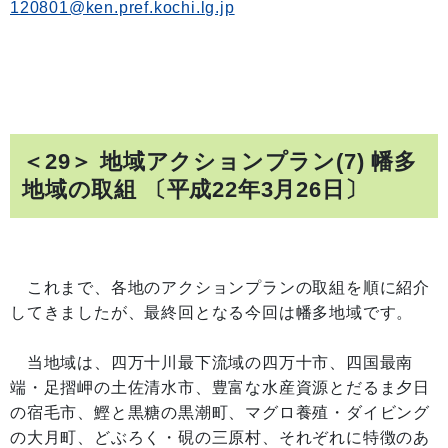
120801@ken.pref.kochi.lg.jp
＜29＞ 地域アクションプラン(7) 幡多
地域の取組 〔平成22年3月26日〕
これまで、各地のアクションプランの取組を順に紹介
してきましたが、最終回となる今回は幡多地域です。
当地域は、四万十川最下流域の四万十市、四国最南
端・足摺岬の土佐清水市、豊富な水産資源とだるま夕日
の宿毛市、鰹と黒糖の黒潮町、マグロ養殖・ダイビング
の大月町、どぶろく・硯の三原村、それぞれに特徴のあ