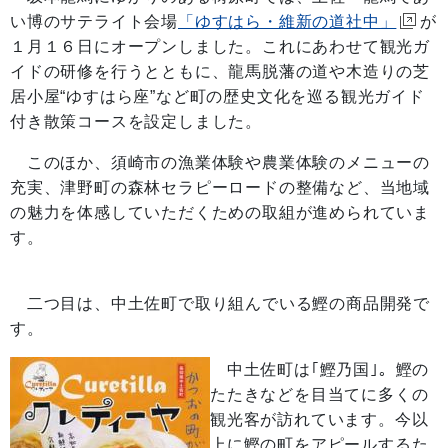
い博のサテライト会場
「ゆすはら・維新の道社中」
が
１月１６日にオープンしました。これにあわせて観光ガ
イドの研修を行うとともに、龍馬脱藩の道や木造りの芝
居小屋“ゆすはら座”など町の歴史文化を巡る観光ガイド
付き散策コースを設定しました。
このほか、須崎市の漁業体験や農業体験のメニューの
充実、津野町の森林セラピーロードの整備など、当地域
の魅力を体感していただくための取組が進められていま
す。
二つ目は、中土佐町で取り組んでいる鰹の商品開発で
す。
中土佐町は｢鰹乃国｣。鰹の
たたきなどを目当てに多くの
観光客が訪れています。今以
上に鰹の町をアピールするた