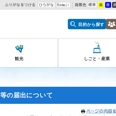
ふりがなをつける
ひらがな
Romaji
背景色
標準
黄
青
目的から探す
観光
しごと・産業
算等の届出について
ページの内容