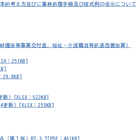
基本的考え方並びに事務処理手順及び様式例の提示について
材確保等事業交付金、福祉・介護職員等処遇改善加算）
X：251KB]
B]
9.8KB]
[XLSX：522KB]
新）[XLSX：255KB]
版）R7.3.7[PDF：461KB]