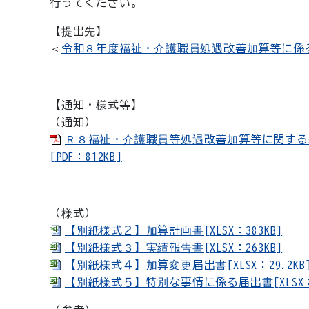
行ってください。
【提出先】
＜
令和８年度福祉・介護職員処遇改善加算等に係
【通知・様式等】
（通知）
Ｒ８福祉・介護職員等処遇改善加算等に関する
[PDF：812KB]
（様式）
【別紙様式２】加算計画書[XLSX：383KB]
【別紙様式３】実績報告書[XLSX：263KB]
【別紙様式４】加算変更届出書[XLSX：29.2KB
【別紙様式５】特別な事情に係る届出書[XLSX：3