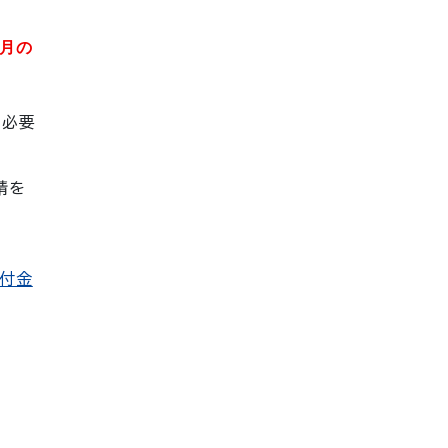
月の
に必要
請を
付金