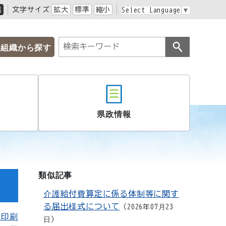
黒
文字サイズ
拡大
標準
縮小
Select Language
▼
組織から探す
県政情報
類似記事
介護給付費算定に係る体制等に関す
る届出様式について
2026年07月23
を印刷
日