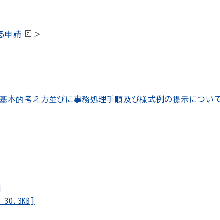
る申請
＞
基本的考え方並びに事務処理手順及び様式例の提示につい
]
0.3KB]