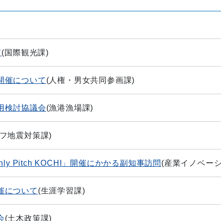
て
(
国際観光課
)
開催について
(
人権・男女共同参画課
)
用検討協議会
(
漁港漁場課
)
フ地震対策課
)
 Pitch KOCHI」開催にかかる副知事訪問
(
産業イノベー
催について
(
生涯学習課
)
会
(
土木政策課
)