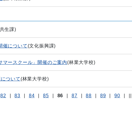
共生課
)
開催について
(
文化振興課
)
サマースクール」開催のご案内
(
林業大学校
)
催について
(
林業大学校
)
82
|
83
|
84
|
85
|
86
|
87
|
88
|
89
|
90
|
||