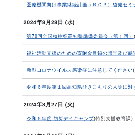
医療機関向け事業継続計画（ＢＣＰ）啓発セミ
2024年8月28日
(水)
第78回全国植樹祭高知県準備委員会（第１回）
福祉活動支援のための寄附金目録の贈呈及び感
新型コロナウイルス感染症に注意してください
(
令和６年度第１回高知県ひきこもりの人等に対
2024年8月27日
(火)
令和６年度 防災デイキャンプ
(
特別支援教育課
)