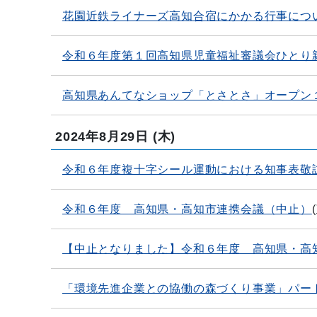
花園近鉄ライナーズ高知合宿にかかる行事につ
令和６年度第１回高知県児童福祉審議会ひとり
高知県あんてなショップ「とさとさ」オープン
2024年8月29日
(木)
令和６年度複十字シール運動における知事表敬
令和６年度 高知県・高知市連携会議（中止）
(
【中止となりました】令和６年度 高知県・高
「環境先進企業との協働の森づくり事業」パー