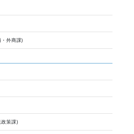
消・外商課
)
境政策課
)