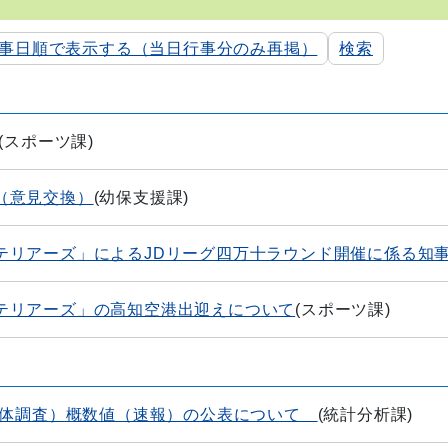
事日順で表示する（当日行事分のみ再掲）
検索
(
スポーツ課
)
（意見交換）
(
幼保支援課
)
テリアーズ」によるJDリーグ四万十ラウンド開催に係る知
テリアーズ」の高知空港出迎えについて
(
スポーツ課
)
経営体調査）概数値（速報）の公表について
(
統計分析課
)