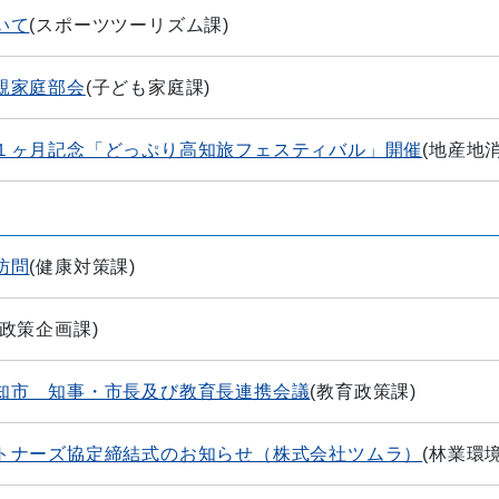
いて
(
スポーツツーリズム課
)
親家庭部会
(
子ども家庭課
)
１ヶ月記念「どっぷり高知旅フェスティバル」開催
(
地産地
訪問
(
健康対策課
)
政策企画課
)
知市 知事・市長及び教育長連携会議
(
教育政策課
)
トナーズ協定締結式のお知らせ（株式会社ツムラ）
(
林業環