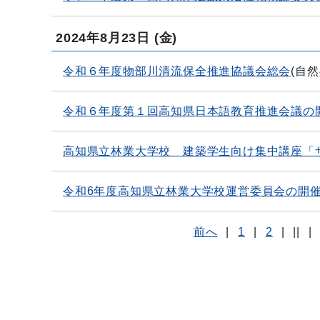
2024年8月23日
(金)
令和６年度物部川清流保全推進協議会総会
(
自然
令和６年度第１回高知県日本語教育推進会議の
高知県立林業大学校 建築学生向け集中講座「
令和6年度高知県立林業大学校運営委員会の開
前へ
|
1
|
2
|
||
|