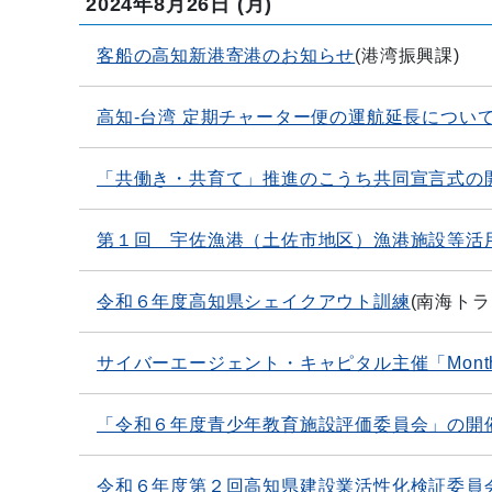
2024年8月26日
(月)
客船の高知新港寄港のお知らせ
(
港湾振興課
)
高知-台湾 定期チャーター便の運航延長につい
「共働き・共育て」推進のこうち共同宣言式の
第１回 宇佐漁港（土佐市地区）漁港施設等活
令和６年度高知県シェイクアウト訓練
(
南海トラ
サイバーエージェント・キャピタル主催「Monthly
「令和６年度青少年教育施設評価委員会」の開
令和６年度第２回高知県建設業活性化検証委員