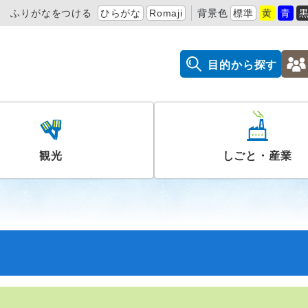
ふりがなをつける
ひらがな
Romaji
背景色
標準
黄
青
目的から探す
観光
しごと・産業