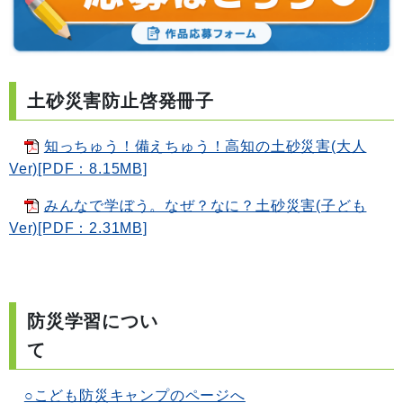
土砂災害防止啓発冊子
知っちゅう！備えちゅう！高知の土砂災害(大人
Ver)[PDF：8.15MB]
みんなで学ぼう。なぜ？なに？土砂災害(子ども
Ver)[PDF：2.31MB]
防災学習につい
○こども防災キャンプのページへ