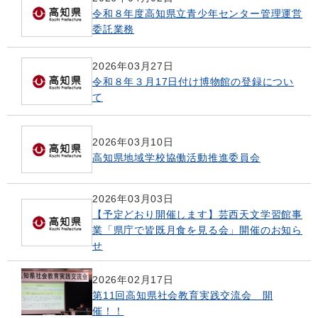
令和８年度高知県立青少年センター管理運営
委託業務
2026年03月27日
令和８年３月17日付け博物館の登録につい
て
2026年03月10日
高知県地域学校協働活動推進委員会
2026年03月03日
【予定どおり開催します】芸西天文学習館事
業「県庁で皆既月食を見る会」開催のお知ら
せ
2026年02月17日
第11回高知県社会教育実践交流会 開
催！！