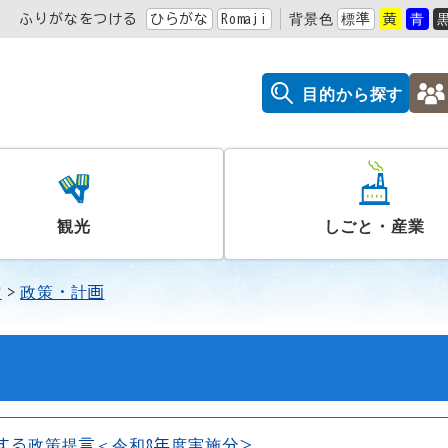
ふりがなをつける
ひらがな
Romaji
背景色
標準
黄
青
目的から探す
観光
しごと・産業
営
政策・計画
する政策提言＜令和8年度実施分＞