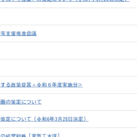
者等支援推進会議
対する政策提言＜令和６年度実施分＞
計画の策定について
策定について（令和6年3月28日決定）
業の経営戦略［電気工水課］