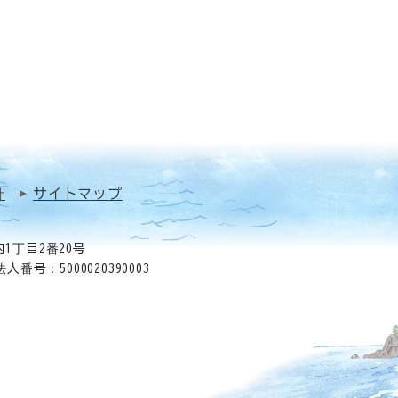
針
サイトマップ
1丁目2番20号
法人番号：5000020390003