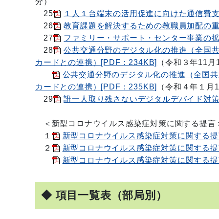
分）
25
１人１台端末の活用促進に向けた通信費支援の
26
教育課題を解決するための教職員加配の重点化
27
ファミリー・サポート・センター事業の拡充に
28
公共交通分野のデジタル化の推進（全国
カードとの連携）[PDF：234KB]
（令和３年11月
公共交通分野のデジタル化の推進（全国共
カードとの連携）[PDF：235KB]
（令和４年１月1
29
誰一人取り残さないデジタルデバイド対策の実
＜新型コロナウイルス感染症対策に関する提言
１
新型コロナウイルス感染症対策に関する提言[P
２
新型コロナウイルス感染症対策に関する提言[P
新型コロナウイルス感染症対策に関する提言[P
◆ 項目一覧表（部局別）