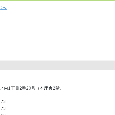
ジへ
市丸ノ内1丁目2番20号（本庁舎2階、
573
573