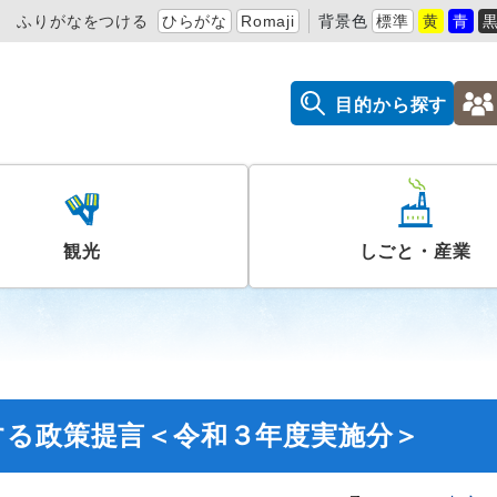
ふりがなをつける
ひらがな
Romaji
背景色
標準
黄
青
目的から探す
観光
しごと・産業
する政策提言＜令和３年度実施分＞