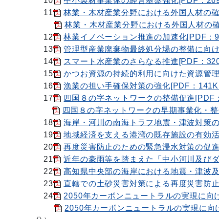
10
中小製材事業体の経営基盤強化[PDF：269
11
林業・木材産業分野における外国人材の確保[
林業・木材産業分野における外国人材の確保[
12
林業イノベーション推進の加速化[PDF：98
13
管理型産業廃棄物最終処分場の整備に向けた財
14
スマート水産業のさらなる推進[PDF：320
15
かつお資源の持続的利用に向けた資源管理の強
16
漁業の担い手確保対策の強化[PDF：141K
17
四国８の字ネットワークの整備促進[PDF：
四国８の字ネットワークの早期事業化・整備促
18
海岸・河川の南海トラフ地震・津波対策の促進
19
地域経済を支える港湾の既存施設の有効活用
20
再度災害防止のための緊急浸水対策の促進[P
21
近年の豪雨等を踏まえた「中小河川及びダム
22
高知県中央部の海岸における地震・津波及び高
23
直轄での土砂災害対策による再度災害防止の促
24
2050年カーボンニュートラルの実現に向けた
2050年カーボンニュートラルの実現に向けた