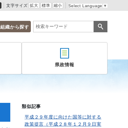
黒
文字サイズ
拡大
標準
縮小
Select Language
▼
組織から探す
県政情報
類似記事
平成２９年度に向けた国等に対する
政策提言（平成２８年１２月９日実