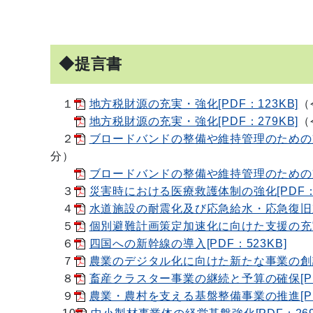
◆提言書
１
地方税財源の充実・強化[PDF：123KB]
（
地方税財源の充実・強化[PDF：279KB]
（
２
ブロードバンドの整備や維持管理のための支援
分）
ブロードバンドの整備や維持管理のための支援
３
災害時における医療救護体制の強化[PDF：3
４
水道施設の耐震化及び応急給水・応急復旧対策
５
個別避難計画策定加速化に向けた支援の充実[
６
四国への新幹線の導入[PDF：523KB]
７
農業のデジタル化に向けた新たな事業の創設[P
８
畜産クラスター事業の継続と予算の確保[PDF
９
農業・農村を支える基盤整備事業の推進[PDF