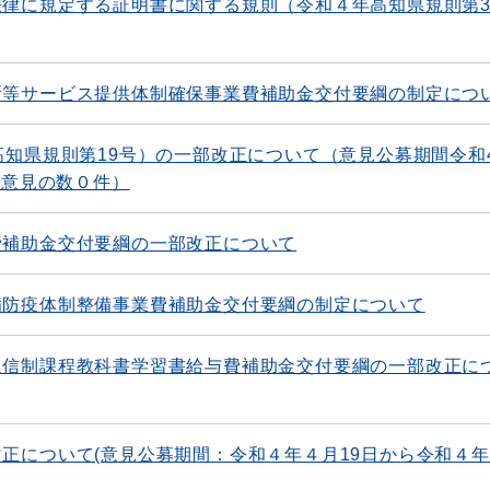
律に規定する証明書に関する規則（令和４年高知県規則第3
所等サービス提供体制確保事業費補助金交付要綱の制定につ
高知県規則第19号）の一部改正について（意見公募期間令和
出意見の数０件）
費補助金交付要綱の一部改正について
病防疫体制整備事業費補助金交付要綱の制定について
通信制課程教科書学習書給与費補助金交付要綱の一部改正に
正について(意見公募期間：令和４年４月19日から令和４