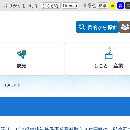
ふりがなをつける
ひらがな
Romaji
背景色
標準
黄
青
目的から探す
観光
しごと・産業
クコメント
所等サービス提供体制確保事業費補助金交付要綱の一部改正