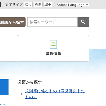
黒
文字サイズ
拡大
標準
縮小
Select Language
▼
組織から探す
県政情報
分野から探す
規則等に係るもの（意見募集中の
もの）
につ