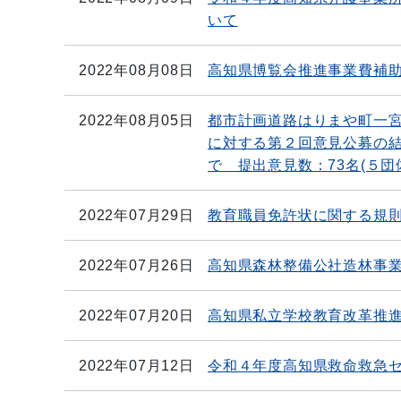
いて
2022年08月08日
高知県博覧会推進事業費補
2022年08月05日
都市計画道路はりまや町一
に対する第２回意見公募の結
で 提出意見数：73名(５団
2022年07月29日
教育職員免許状に関する規
2022年07月26日
高知県森林整備公社造林事
2022年07月20日
高知県私立学校教育改革推
2022年07月12日
令和４年度高知県救命救急