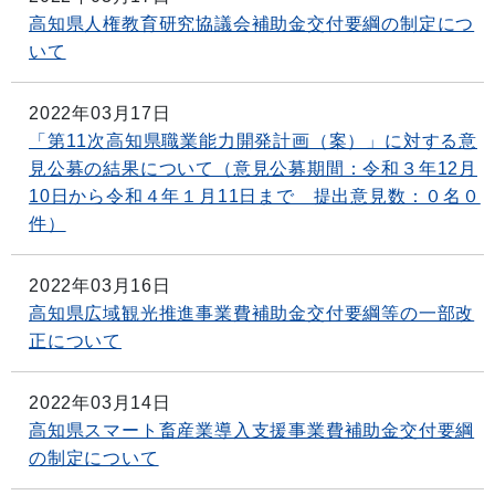
高知県人権教育研究協議会補助金交付要綱の制定につ
いて
2022年03月17日
「第11次高知県職業能力開発計画（案）」に対する意
見公募の結果について（意見公募期間：令和３年12月
10日から令和４年１月11日まで 提出意見数：０名０
件）
2022年03月16日
高知県広域観光推進事業費補助金交付要綱等の一部改
正について
2022年03月14日
高知県スマート畜産業導入支援事業費補助金交付要綱
の制定について