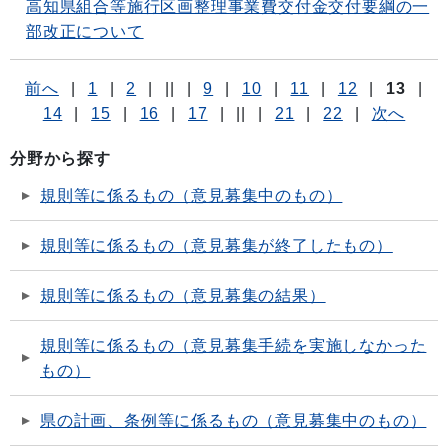
高知県組合等施行区画整理事業費交付金交付要綱の一
部改正について
前へ
|
1
|
2
|
||
|
9
|
10
|
11
|
12
|
13
|
14
|
15
|
16
|
17
|
||
|
21
|
22
|
次へ
分野から探す
規則等に係るもの（意見募集中のもの）
規則等に係るもの（意見募集が終了したもの）
規則等に係るもの（意見募集の結果）
規則等に係るもの（意見募集手続を実施しなかった
もの）
県の計画、条例等に係るもの（意見募集中のもの）