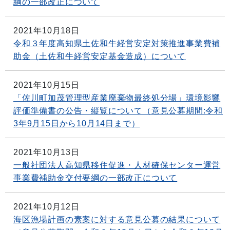
綱の一部改正について
2021年10月18日
令和３年度高知県土佐和牛経営安定対策推進事業費補
助金（土佐和牛経営安定基金造成）について
2021年10月15日
「佐川町加茂管理型産業廃棄物最終処分場」環境影響
評価準備書の公告・縦覧について（意見公募期間:令和
3年9月15日から10月14日まで）
2021年10月13日
一般社団法人高知県移住促進・人材確保センター運営
事業費補助金交付要綱の一部改正について
2021年10月12日
海区漁場計画の素案に対する意見公募の結果について