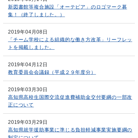
新図書館等複合施設「オーテピア」のロゴマーク募
集！（終了しました。）
2019年04月08日
「チーム学校による組織的な働き方改革」リーフレッ
トを掲載しました。
2019年04月12日
教育委員会会議録（平成２９年度分）
2019年03月30日
高知県高校生国際交流促進費補助金交付要綱の一部改
正について
2019年03月29日
高知県就学援助事業に準じる負担軽減事業実施要綱の
制定について