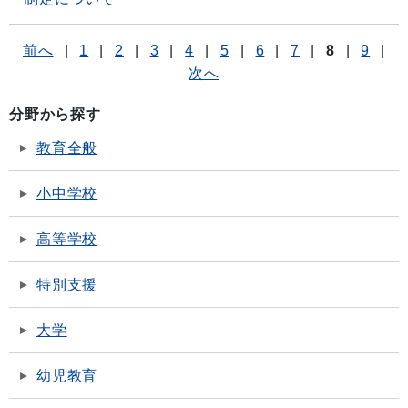
前へ
|
1
|
2
|
3
|
4
|
5
|
6
|
7
|
8
|
9
|
次へ
分野から探す
教育全般
小中学校
高等学校
特別支援
大学
幼児教育