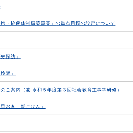
録
連携・協働体制構築事業」の重点目標の設定について
歴史探訪」
探検隊」
のご案内（兼 令和５年度第３回社会教育主事等研修）
 早おき 朝ごはん」