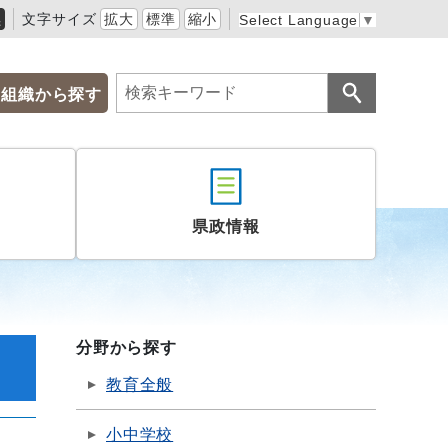
黒
文字サイズ
拡大
標準
縮小
Select Language
▼
組織から探す
県政情報
分野から探す
教育全般
小中学校