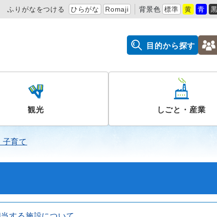
ふりがなをつける
ひらがな
Romaji
背景色
標準
黄
青
目的から探す
観光
しごと・産業
・子育て
相当する施設について