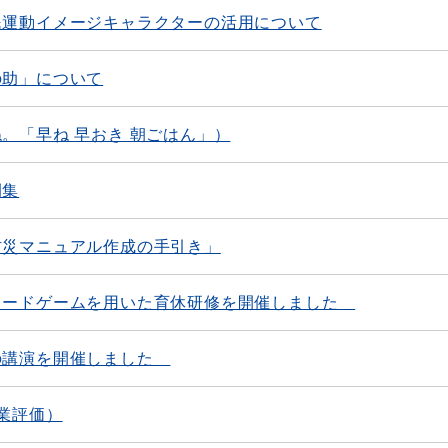
民運動イメージキャラクターの活用について
の助」について
。「早ね 早おき 朝ごはん」）
例集
防災マニュアル作成の手引き」
カードゲームを用いた育休研修を開催しました
の講演を開催しました
業評価）