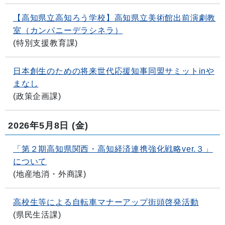
【高知県立高知ろう学校】高知県立美術館出前演劇教
室（カンパニーデラシネラ）
(
特別支援教育課
)
日本創生のための将来世代応援知事同盟サミットinや
まなし
(
政策企画課
)
2026年5月8日
(金)
「第２期高知県関西・高知経済連携強化戦略ver.３」
について
(
地産地消・外商課
)
高校生等による自転車マナーアップ街頭啓発活動
(
県民生活課
)