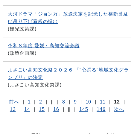
大河ドラマ「ジョン万」放送決定を記念した横断幕及
び吊り下げ看板の掲出
(
観光政策課
)
令和８年度 愛媛・高知交流会議
(
政策企画課
)
よさこい高知文化祭２０２６ 「"心踊る"地域文化グラ
ンプリ」の決定
(
よさこい高知文化祭課
)
前へ
|
1
|
2
|
||
|
8
|
9
|
10
|
11
|
12
|
13
|
14
|
15
|
16
|
||
|
145
|
146
|
次へ