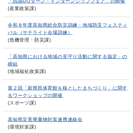
「四国UIJターン・インターンシップフェア」の開催
(
産業政策課
)
令和８年度高知県総合防災訓練・地域防災フェスティ
バル（サテライト会場訓練）
(
危機管理・防災課
)
「高知県における地域の見守り活動に関する協定」の
締結
(
地域福祉政策課
)
第２回「新県民体育館を核としたまちづくり」に関す
るワークショップの開催
(
スポーツ課
)
高知県災害廃棄物対策連携連絡会
(
環境対策課
)