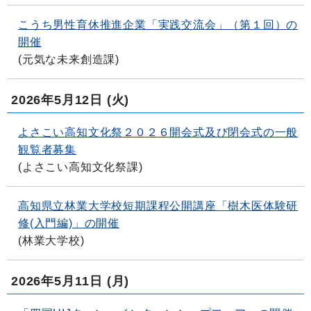
こうち男性育休推進企業「実践交流会」（第１回）の
開催
(
元気な未来創造課
)
2026年5月12日
(火)
よさこい高知文化祭２０２６開会式及び閉会式の一般
観覧者募集
(
よさこい高知文化祭課
)
高知県立林業大学校短期課程公開講座「樹木医体験研
修(入門編)」の開催
(
林業大学校
)
2026年5月11日
(月)