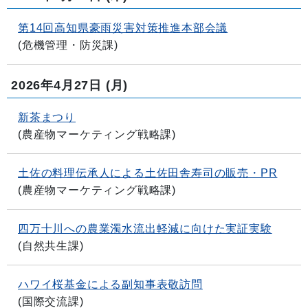
第14回高知県豪雨災害対策推進本部会議
(
危機管理・防災課
)
2026年4月27日
(月)
新茶まつり
(
農産物マーケティング戦略課
)
土佐の料理伝承人による土佐田舎寿司の販売・PR
(
農産物マーケティング戦略課
)
四万十川への農業濁水流出軽減に向けた実証実験
(
自然共生課
)
ハワイ桜基金による副知事表敬訪問
(
国際交流課
)