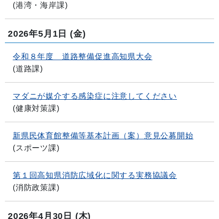
(
港湾・海岸課
)
2026年5月1日
(金)
令和８年度 道路整備促進高知県大会
(
道路課
)
マダニが媒介する感染症に注意してください
(
健康対策課
)
新県民体育館整備等基本計画（案）意見公募開始
(
スポーツ課
)
第１回高知県消防広域化に関する実務協議会
(
消防政策課
)
2026年4月30日
(木)