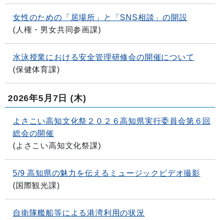
女性のための「居場所」と「SNS相談」の開設
(
人権・男女共同参画課
)
水泳授業における安全管理研修会の開催について
(
保健体育課
)
2026年5月7日
(木)
よさこい高知文化祭２０２６高知県実行委員会第６回
総会の開催
(
よさこい高知文化祭課
)
5/9 高知県の魅力を伝えるミュージックビデオ撮影
(
国際観光課
)
自衛隊艦船等による港湾利用の状況