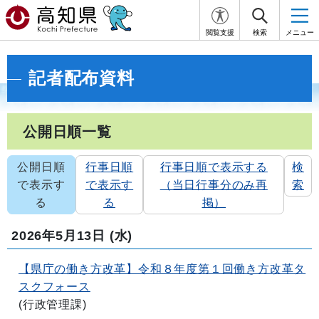
閲覧支援
検索
メニュー
記者配布資料
公開日順一覧
公開日順
行事日順
行事日順で表示する
検
で表示す
で表示す
（当日行事分のみ再
索
る
る
掲）
2026年5月13日
(水)
【県庁の働き方改革】令和８年度第１回働き方改革タ
スクフォース
(
行政管理課
)