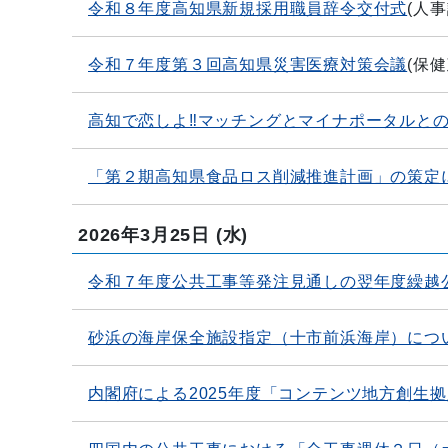
令和８年度高知県新規採用職員辞令交付式
(
人事
令和７年度第３回高知県災害医療対策会議
(
保健
高知で恋しよ‼マッチングとマイナポータルと
「第２期高知県食品ロス削減推進計画」の策定
2026年3月25日
(水)
令和７年度公共工事等発注見通しの翌年度繰越
砂浜の海岸保全施設指定（十市前浜海岸）につ
内閣府による2025年度「コンテンツ地方創生