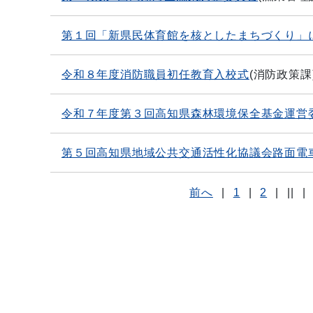
第１回「新県民体育館を核としたまちづくり」
令和８年度消防職員初任教育入校式
(
消防政策課
令和７年度第３回高知県森林環境保全基金運営
第５回高知県地域公共交通活性化協議会路面電
前へ
|
1
|
2
|
||
|