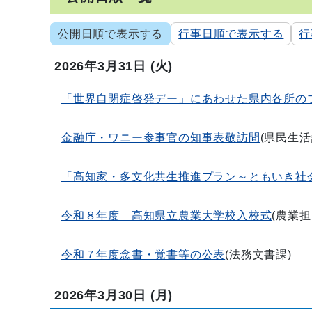
公開日順で表示する
行事日順で表示する
行
2026年3月31日
(火)
「世界自閉症啓発デー」にあわせた県内各所の
金融庁・ワニー参事官の知事表敬訪問
(
県民生活
「高知家・多文化共生推進プラン～ともいき社
令和８年度 高知県立農業大学校入校式
(
農業担
令和７年度念書・覚書等の公表
(
法務文書課
)
2026年3月30日
(月)