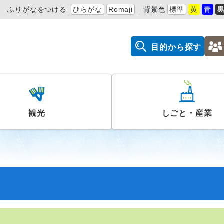
ふりがなをつける
ひらがな
Romaji
背景色
標準
黄
青
目的から探す
観光
しごと・産業