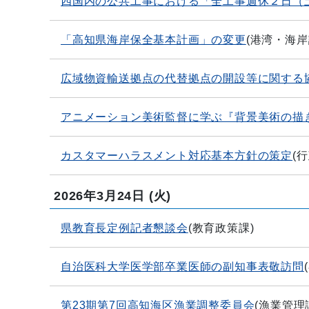
四国内の公共工事における「全工事週休２日（
「高知県海岸保全基本計画」の変更
(
港湾・海岸
広域物資輸送拠点の代替拠点の開設等に関する
アニメーション美術監督に学ぶ『背景美術の描
カスタマーハラスメント対応基本方針の策定
(
行
2026年3月24日
(火)
県教育長定例記者懇談会
(
教育政策課
)
自治医科大学医学部卒業医師の副知事表敬訪問
(
第23期第7回高知海区漁業調整委員会
(
漁業管理