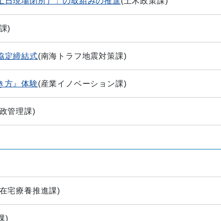
土日現場閉所）」の取組みの推進
(
土木政策課
)
課
)
協定締結式
(
南海トラフ地震対策課
)
き方』体験
(
産業イノベーション課
)
政管理課
)
在宅療養推進課
)
課
)