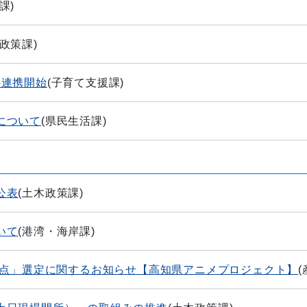
課
)
政策課
)
の連携開始
(
子育て支援課
)
について
(
県民生活課
)
公表
(
土木政策課
)
いて
(
港湾・海岸課
)
拠点」選定に関するお知らせ【高知県アニメプロジェクト】
(