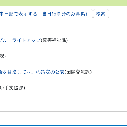
事日順で表示する（当日行事分のみ再掲）
検索
ブルーライトアップ
(
障害福祉課
)
課
)
会を目指して～」の策定の公表
(
国際交流課
)
い手支援課
)