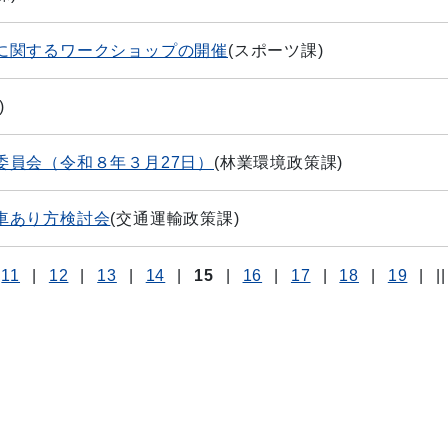
に関するワークショップの開催
(
スポーツ課
)
)
委員会（令和８年３月27日）
(
林業環境政策課
)
車あり方検討会
(
交通運輸政策課
)
11
|
12
|
13
|
14
|
15
|
16
|
17
|
18
|
19
|
||