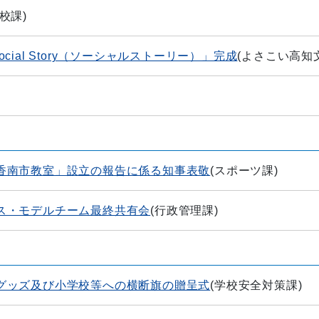
校課
)
ial Story（ソーシャルストーリー）」完成
(
よさこい高知
香南市教室」設立の報告に係る知事表敬
(
スポーツ課
)
ス・モデルチーム最終共有会
(
行政管理課
)
グッズ及び小学校等への横断旗の贈呈式
(
学校安全対策課
)