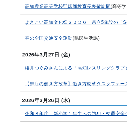
高知農業高等学校野球部教育長表敬訪問
(
高等学
よさこい高知文化祭２０２６ 県立5施設の「Soc
春の全国交通安全運動
(
県民生活課
)
2026年3月27日
(金)
櫻井つぐみさんによる「高知レスリングクラブ
【県庁の働き方改革】働き方改革タスクフォー
2026年3月26日
(木)
令和８年度 新小学１年生への防犯・交通安全