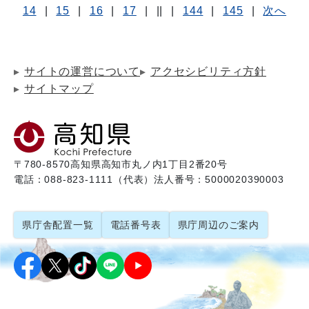
14
|
15
|
16
|
17
|
||
|
144
|
145
|
次へ
サイトの運営について
アクセシビリティ方針
サイトマップ
〒780-8570
高知県高知市丸ノ内1丁目2番20号
電話：088-823-1111（代表）
法人番号：5000020390003
県庁舎配置一覧
電話番号表
県庁周辺のご案内