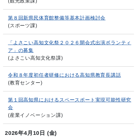
(
観光政策課
)
第８回新県民体育館整備等基本計画検討会
(
スポーツ課
)
「よさこい高知文化祭２０２６開会式出演ボランティ
ア」の募集
(
よさこい高知文化祭課
)
令和８年度初任者研修における高知県教育長講話
(
教育センター
)
第１回高知県におけるスペースポート実現可能性研究
会
(
産業イノベーション課
)
2026年4月10日
(金)