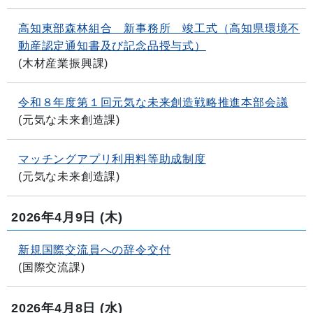
高知東部森林組合 新事務所 竣工式（高知県環境不
動産認定通知書及び記念品授与式）
(
木材産業振興課
)
令和８年度第１回元気な未来創造戦略推進本部会議
(
元気な未来創造課
)
マッチングアプリ利用料等助成制度
(
元気な未来創造課
)
2026年4月9日
(木)
新規国際交流員への辞令交付
(
国際交流課
)
2026年4月8日
(水)