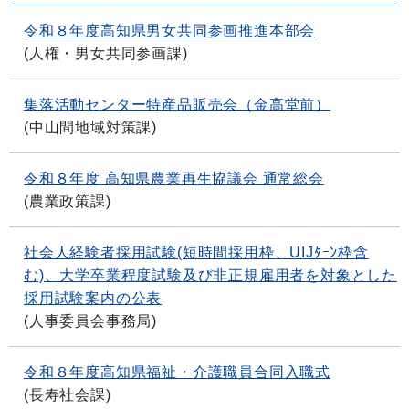
令和８年度高知県男女共同参画推進本部会
(
人権・男女共同参画課
)
集落活動センター特産品販売会（金高堂前）
(
中山間地域対策課
)
令和８年度 高知県農業再生協議会 通常総会
(
農業政策課
)
社会人経験者採用試験(短時間採用枠、UIJﾀｰﾝ枠含
む)、大学卒業程度試験及び非正規雇用者を対象とした
採用試験案内の公表
(
人事委員会事務局
)
令和８年度高知県福祉・介護職員合同入職式
(
長寿社会課
)