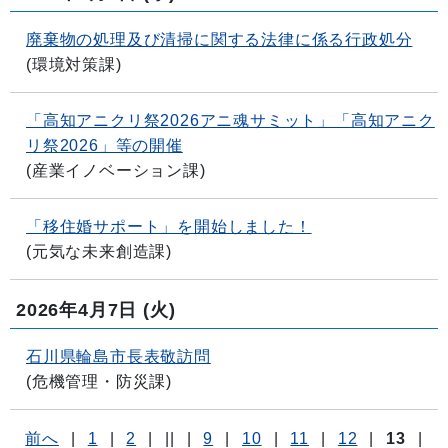
廃棄物の処理及び清掃に関する法律に係る行政処分
(
環境対策課
)
「高知アニクリ祭2026アニ魂サミット」「高知アニク
リ祭2026」等の開催
(
産業イノベーション課
)
「移住婚サポート」を開始しました！
(
元気な未来創造課
)
2026年4月7日
(火)
石川県輪島市長表敬訪問
(
危機管理・防災課
)
前へ
|
1
|
2
|
||
|
9
|
10
|
11
|
12
|
13
|