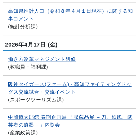
高知県推計人口（令和８年４月１日現在）に関する知
事コメント
(
統計分析課
)
2026年4月17日
(金)
働き方改革マネジメント研修
(
教職員・福利課
)
阪神タイガース(ファーム)・高知ファイティングドッ
グス交流試合・交流イベント
(
スポーツツーリズム課
)
中岡慎太郎館 春期企画展 「収蔵品展 －刀、鉄砲、武
芸者の遺墨－」内覧会
(
産業政策課
)