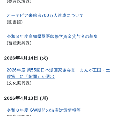
(
教育政策課
)
オーテピア来館者700万人達成について
(
図書館
)
令和８年度高知県獣医師修学資金貸与者の募集
(
畜産振興課
)
2026年4月14日
(火)
2026年度 第55回日本漫画家協会賞「まんが王国・土
佐賞」に『隙間』が選出
(
文化振興課
)
2026年4月13日
(月)
令和８年度 GW期間の渋滞対策情報等