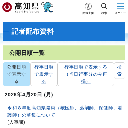
閲覧支援
検索
メニュー
記者配布資料
公開日順一覧
公開日順
行事日順
行事日順で表示する
検
で表示す
で表示す
（当日行事分のみ再
索
る
る
掲）
2026年4月20日
(月)
令和８年度高知県職員（獣医師、薬剤師、保健師、看
護師）の募集について
(
人事課
)